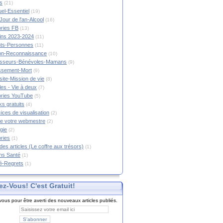
s
(21)
tuel-Essentiel
(19)
Jour de l'an-Alcool
(16)
ories FB
(13)
tins 2023-2024
(11)
nts-Personnes
(11)
on-Reconnaissance
(10)
esseurs-Bénévoles-Mamans
(9)
lissement-Mort
(9)
ite-Mission de vie
(8)
es - Vie à deux
(7)
ories YouTube
(5)
s gratuits
(4)
ices de visualisation
(2)
e votre webmestre
(2)
gie
(2)
ories
(1)
 des articles (Le coffre aux trésors)
(1)
ns Santé
(1)
é-Regrets
(1)
ez-Vous! C'est Gratuit!
ous pour être averti des nouveaux articles publiés.