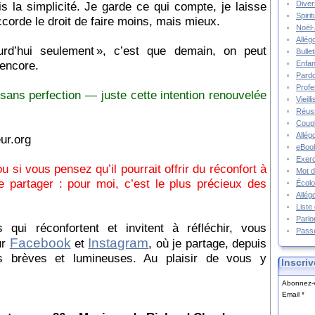
is la simplicité. Je garde ce qui compte, je laisse
Diver
Spiri
ccorde le droit de faire moins, mais mieux.
Noël-
Allég
rd’hui seulement », c’est que demain, on peut
Bulle
encore.
Enfa
Pard
Prof
 sans perfection — juste cette intention renouvelée
Vieil
.
Réuss
Coupl
Allég
ur.org
eBook
Exerc
 si vous pensez qu’il pourrait offrir du réconfort à
Mot d
e partager : pour moi, c’est le plus précieux des
Écolo
Allég
Liste
Parlo
ui réconfortent et invitent à réfléchir, vous
Pass
Facebook
Instagram
ur
et
, où je partage, depuis
 brèves et lumineuses. Au plaisir de vous y
Inscriv
Abonnez-v
Email