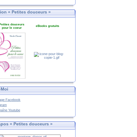
tion « Petites douceurs »
Petites douceurs
eBooks gratuits
pour le coeur
-Moi
age Facebook
agram
haîne Youtube
apos « Petites douceurs »