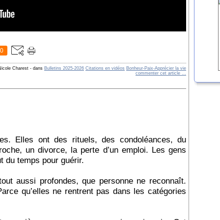
0
Nicole Charest
-
dans
Bulletins 2025-2026
Citations en vidéos
Bonheur-Paix-Apprécier la vie
commenter cet article
…
es. Elles ont des rituels, des condoléances, du
roche, un divorce, la perte d’un emploi. Les gens
ut du temps pour guérir.
 tout aussi profondes, que personne ne reconnaît.
 Parce qu’elles ne rentrent pas dans les catégories