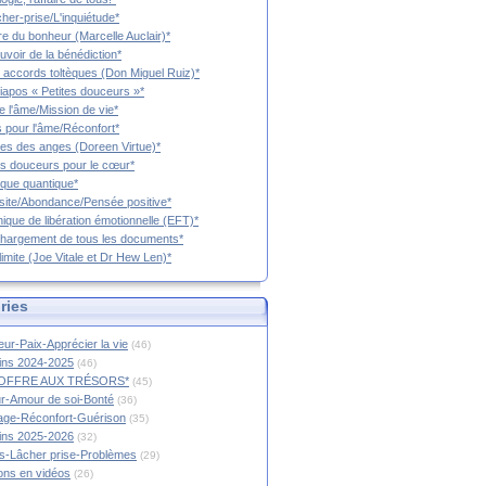
cher-prise/L'inquiétude*
vre du bonheur (Marcelle Auclair)*
uvoir de la bénédiction*
 accords toltèques (Don Miguel Ruiz)*
iapos « Petites douceurs »*
e l'âme/Mission de vie*
 pour l'âme/Réconfort*
es des anges (Doreen Virtue)*
es douceurs pour le cœur*
que quantique*
ite/Abondance/Pensée positive*
ique de libération émotionnelle (EFT)*
hargement de tous les documents*
limite (Joe Vitale et Dr Hew Len)*
ries
ur-Paix-Apprécier la vie
(46)
tins 2024-2025
(46)
OFFRE AUX TRÉSORS*
(45)
r-Amour de soi-Bonté
(36)
age-Réconfort-Guérison
(35)
tins 2025-2026
(32)
s-Lâcher prise-Problèmes
(29)
ions en vidéos
(26)