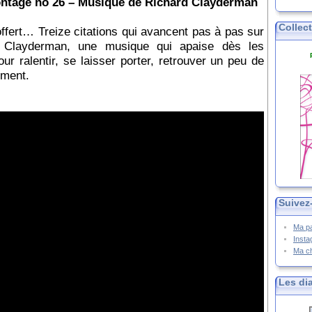
Montage no 26 – Musique de Richard Clayderman
Collec
fert… Treize citations qui avancent pas à pas sur
Clayderman, une musique qui apaise dès les
 ralentir, se laisser porter, retrouver un peu de
ement.
Suivez
Ma p
Inst
Ma c
Les di