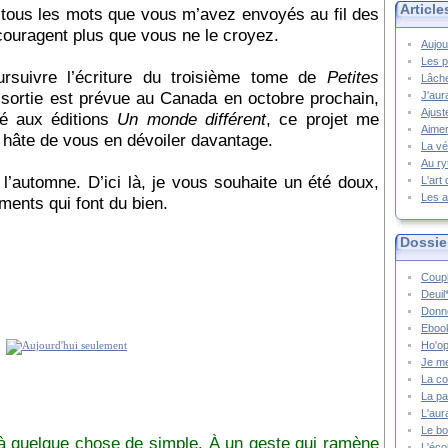
Article
ur tous les mots que vous m’avez envoyés au fil des
ouragent plus que vous ne le croyez.
Aujou
Les p
oursuivre l’écriture du troisième tome de
Petites
Lâche
a sortie est prévue au Canada en octobre prochain,
J'aur
Ajust
ié aux éditions
Un monde différent
, ce projet me
Aimer
en hâte de vous en dévoiler davantage.
La vé
Au ry
 l’automne. D’ici là, je vous souhaite un été doux,
L'art
Les a
ments qui font du bien.
Dossie
Coupl
Deuil
Donne
Ebook
Ho'op
Je m
La co
La pa
L'aur
Le bo
 à quelque chose de simple. À un geste qui ramène
L'écol