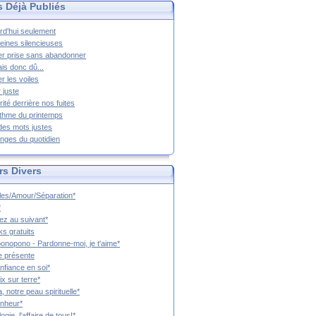
s Déjà Publiés
rd'hui seulement
eines silencieuses
r prise sans abandonner
ais donc dû...
er les voiles
 juste
rité derrière nos fuites
thme du printemps
 des mots justes
nges du quotidien
rs Divers
es/Amour/Séparation*
*
z au suivant*
s gratuits
onopono - Pardonne-moi, je t'aime*
e présente
nfiance en soi*
ix sur terre*
a, notre peau spirituelle*
nheur*
ogie, l'affaire de tous!*