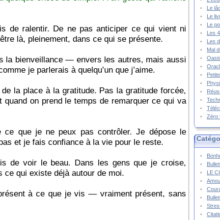
Le lâ
Le li
Le po
is de ralentir. De ne pas anticiper ce qui vient ni
Les 4
être là, pleinement, dans ce qui se présente.
Les d
Mal d
is la bienveillance — envers les autres, mais aussi
Oasis
Oracl
omme je parlerais à quelqu’un que j’aime.
Petit
Physi
de la place à la gratitude. Pas la gratitude forcée,
Réuss
nt quand on prend le temps de remarquer ce qui va
Techn
Téléc
Zéro 
he ce que je ne peux pas contrôler. Je dépose le
Catégo
as et je fais confiance à la vie pour le reste.
Bonhe
sis de voir le beau. Dans les gens que je croise,
Bulle
ce qui existe déjà autour de moi.
LE C
Amou
Cour
 présent à ce que je vis — vraiment présent, sans
Bulle
Stres
Citat