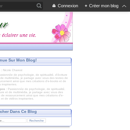
Connexion
+
Créer mon blog
nue Sur Mon Blog!
 :
Nicole Charest
pos :
Passionnée de psychologie, de spiritualité,
iture et de multimédia, je partage avec vous des
s de ressourcement ainsi que mes créations d'e-
 et de vidéos inspirantes.
cher Dans Ce Blog