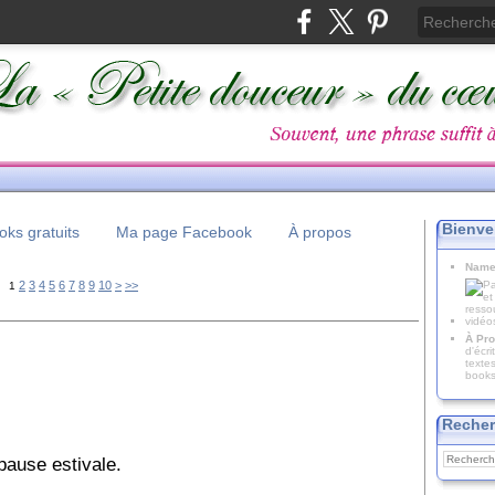
Bienve
ks gratuits
Ma page Facebook
À propos
Name
20
2
3
4
5
6
7
8
9
10
>
>>
1
À Pro
d'écr
texte
books
Recher
 pause estivale.