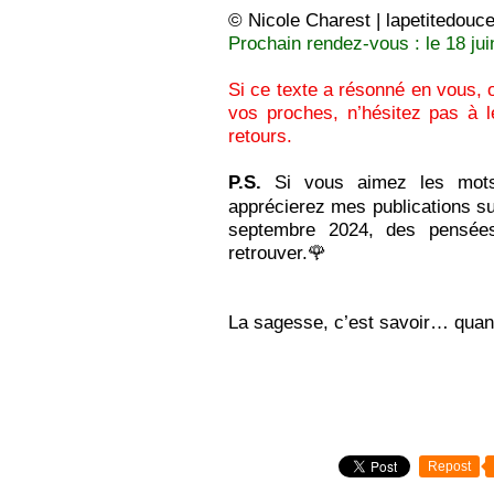
© Nicole Charest | lapetitedouce
Prochain rendez-vous : le 18 jui
Si ce texte a résonné en vous, ou
vos proches, n’hésitez pas à l
retours.
P.S.
Si vous aimez les mots q
apprécierez mes publications s
septembre 2024, des pensées
retrouver.
🌹
La sagesse, c’est savoir… quand
Repost