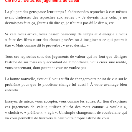
Clé no 2 : Évitez les jugements de valeur
La plupart des gens passe leur temps à s'adresser des reproches à eux-mêmes
avant d'adresser des reproches aux autres : « Je devrais faire cela, je ne
devrais pas faire ça, j'aurais dû dire ça, je n'aurais pas dû le dire », etc.
Si cela vous arrive, vous passez beaucoup de temps et d’énergie à vous
« faire des films » sur des choses passées ou à imaginer « ce qui pourrait
être ». Mais comme dit le proverbe : « avec des si... »
Tous ces reproches sont des jugements de valeur qui ne font que dénigrer
l'estime de soi mais en y accordant de l'importance, vous créez une réalité,
vous concernant, dont pourtant vous ne voulez pas.
La bonne nouvelle, c'est qu'il vous suffit de changer votre point de vue sur le
problème pour que le problème change lui aussi ! À votre avantage bien
entendu.
Essayez de mieux vous accepter, vous comme les autres. Au lieu d'exprimer
ces jugements de valeur, utilisez plutôt des mots comme « vouloir »,
« choisir », « préférer », « agir ». Un simple changement de vocabulaire qui
va vous permettre de tirer vers le haut votre propre estime de vous.