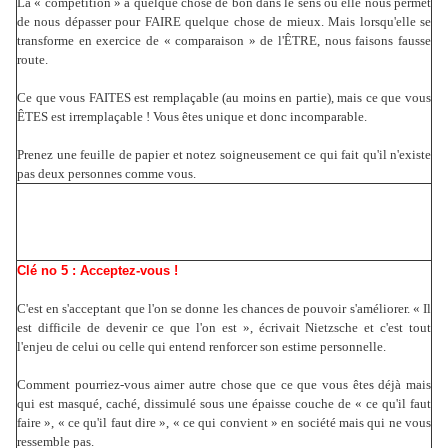
La « compétition » a quelque chose de bon dans le sens ou elle nous permet
de nous dépasser pour FAIRE quelque chose de mieux. Mais lorsqu'elle se
transforme en exercice de « comparaison » de l'ÊTRE, nous faisons fausse
route.
Ce que vous FAITES est remplaçable (au moins en partie), mais ce que vous
ÊTES est irremplaçable ! Vous êtes unique et donc incomparable.
Prenez une feuille de papier et notez soigneusement ce qui fait qu'il n'existe
pas deux personnes comme vous.
Clé no 5 : Acceptez-vous !
C'est en s'acceptant que l'on se donne les chances de pouvoir s'améliorer. « Il
est difficile de devenir ce que l'on est », écrivait Nietzsche et c'est tout
l'enjeu de celui ou celle qui entend renforcer son estime personnelle.
Comment pourriez-vous aimer autre chose que ce que vous êtes déjà mais
qui est masqué, caché, dissimulé sous une épaisse couche de « ce qu'il faut
faire », « ce qu'il faut dire », « ce qui convient » en société mais qui ne vous
ressemble pas.