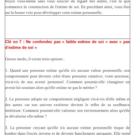
Soyez vous-même sans vous soucier du regard des autres, c'est là que
commence la construction de l'estime de soi. En procédant ainsi, vous êtes
sur la bonne voie pour développer votre estime personnelle.
Clé no 7 : Ne confondez pas « faible estime de soi » avec « pas
d'estime de soi »
Grosso modo, il existe trois options :
1. Quand une personne estime qu'elle n'a aucune valeur personnelle, son
comportement peut devenir celui d'une personne craintive, voire anxieuse,
vis-à-vis de son avenir personnel. Comment pourrait-elle s'imaginer un
avenir lui souriant alors qu'elle estime ne pas le mériter ?
2. La personne adopte un comportement négligent vis-à-vis d'elle même et
des autres car son univers extérieur devient le reflet de sa souffrance
intérieure. Comment pourrait-elle valoriser son environnement alors qu'elle
se dévalorise elle-même ?
3. La personne croyant qu'elle n'a aucune estime personnelle risque de
tomber dans l'excès inverse et de devenir franchement arrogante. Elle tente