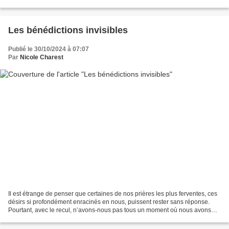
chaque mot que nous prononçons...
Les bénédictions invisibles
Publié le 30/10/2024 à 07:07
Par
Nicole Charest
Il est étrange de penser que certaines de nos prières les plus ferventes, ces
désirs si profondément enracinés en nous, puissent rester sans réponse.
Pourtant, avec le recul, n’avons-nous pas tous un moment où nous avons
compris que ce silence divin était...