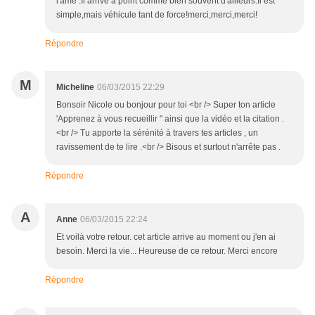
l'âme .Il arrive à point comme bien souvent d'ailleurs.Il est
simple,mais véhicule tant de force!merci,merci,merci!
Répondre
M
Micheline
06/03/2015 22:29
Bonsoir Nicole ou bonjour pour toi <br /> Super ton article
'Apprenez à vous recueillir " ainsi que la vidéo et la citation .
<br /> Tu apporte la sérénité à travers tes articles , un
ravissement de te lire .<br /> Bisous et surtout n'arrête pas .
Répondre
A
Anne
06/03/2015 22:24
Et voilà votre retour. cet article arrive au moment ou j'en ai
besoin. Merci la vie... Heureuse de ce retour. Merci encore
Répondre