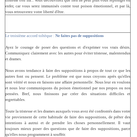
tristesse s'en ira... Vous découvrirez que rien ne peut plus vous replonger en
enfer, car vous serez immunisés contre tout poison émotionnel, et par là,
vous retrouverez votre liberté d'être.
Le troisième accord toltèque :
Ne faites pas de suppositions
Ayez le courage de poser des questions et d'exprimer vos vrais désirs.
Communiquez clairement avec les autres pour éviter tristesse, malentendus
et drames.
Nous avons tendance à faire des suppositions à propos de tout ce que les
autres font ou pensent. Le problème est que nous croyons après qu'elles
sont vérité et nous en faisons une affaire personnelle. Nous leur en voulons
et nous leur communiquons du poison émotionnel par nos propos ou nos
pensées. Bref, nous finissons par créer des situations difficiles et
regrettables.
Toute la tristesse et les drames auxquels vous avez été confrontés dans votre
vie proviennent de cette habitude de faire des suppositions, de prêter des
intentions à autrui et de prendre les choses personnellement. Il vaut
toujours mieux poser des questions que de faire des suppositions, parce
qu'elles nous programment à souffrir.