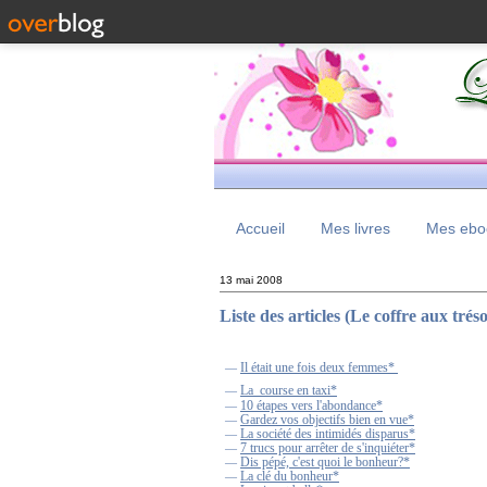
Accueil
Mes livres
Mes eboo
13 mai 2008
Liste des articles (Le coffre aux trés
Il était une fois deux femmes*
—
La course en taxi*
—
10 étapes vers l'abondance*
—
Gardez vos objectifs bien en vue*
—
La société des intimidés disparus*
—
7 trucs pour arrêter de s'inquiéter*
—
Dis pépé, c'est quoi le bonheur?*
—
La clé du bonheur*
—