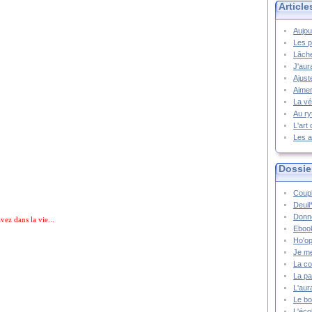
Article
Aujou
Les p
Lâche
J'aur
Ajust
Aimer
La vé
Au ry
L'art
Les a
Dossie
Coupl
Deuil
Donne
vez dans la vie...
Ebook
Ho'op
Je m
La co
La pa
L'aur
Le bo
L'écol