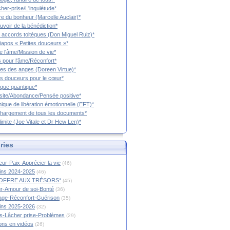
cher-prise/L'inquiétude*
vre du bonheur (Marcelle Auclair)*
uvoir de la bénédiction*
 accords toltèques (Don Miguel Ruiz)*
iapos « Petites douceurs »*
e l'âme/Mission de vie*
 pour l'âme/Réconfort*
es des anges (Doreen Virtue)*
es douceurs pour le cœur*
que quantique*
ite/Abondance/Pensée positive*
ique de libération émotionnelle (EFT)*
hargement de tous les documents*
limite (Joe Vitale et Dr Hew Len)*
ries
ur-Paix-Apprécier la vie
(46)
tins 2024-2025
(46)
OFFRE AUX TRÉSORS*
(45)
r-Amour de soi-Bonté
(36)
age-Réconfort-Guérison
(35)
tins 2025-2026
(32)
s-Lâcher prise-Problèmes
(29)
ions en vidéos
(26)