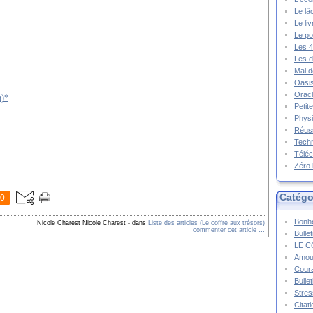
Le lâ
Le li
Le po
Les 4
Les d
Mal d
Oasis
Oracl
n)*
Petit
Physi
Réuss
Techn
Téléc
Zéro 
Catégo
0
Bonhe
Nicole Charest Nicole Charest
-
dans
Liste des articles (Le coffre aux trésors)
commenter cet article
…
Bulle
LE C
Amou
Cour
Bulle
Stres
Citat