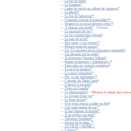
La vie est belle*
—
Le bonheur*
—
Camp de survie ou village de vacances*
—
La liberté*
—
Le feu de l'adversité*
—
Comment trouver la tranquillité?*
—
Quand est-ce qu'on devient vieux?*
—
À chacun son étoile*
—
- Chanson
Le musicien de rue*
—
La vie comme banc d'essai*
—
Le saut de la foi*
—
Être vieux, c'est sérieux!*
—
Mourir avant de mourir*
—
Les 12 passages de la croissance spirituelle*
—
Un obstacle sur la route*
—
Je m'engage (Jacques Salomé)
—
Quatre techniques « hamburger »
—
*
Faire taire ses pensées négatives
—
*
Le rat et la lumière*
—
La source témoigne*
—
Dis, tu me pardonnes?*
—
Conseils du Dalai Lama
—
*
L'alcool se raconte*
—
Prière de Gandhi
—
*
Le plaisiromètre*
—
/
Mesurez le plaisir que vous a
Le voyage d'une vie
—
*
Le beau dessin
—
*
Si je veux réussir à aider un être
—
*
Une saine image de soi *
—
Il faut changer le monde*
—
À en perdre son latin*
—
Théodore Stoddard*
—
Encore de la pluie...*
—
LE FILM « HOME »
—
L'amour*
—