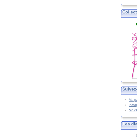
Collec
Suivez
Ma p
Inst
Ma c
Les di