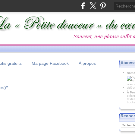
Bienve
ks gratuits
Ma page Facebook
À propos
Name
ors)*
À Pro
d'écr
texte
books
Recher