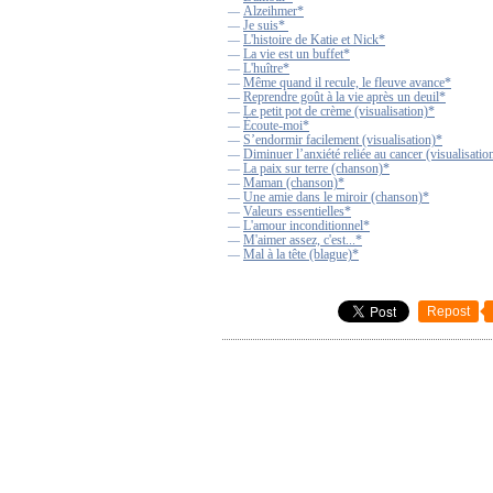
Alzeihmer*
—
Je suis*
—
L'histoire de Katie et Nick*
—
La vie est un buffet*
—
L'huître*
—
Même quand il recule, le fleuve avance*
—
Reprendre goût à la vie après un deuil*
—
Le petit pot de crème (visualisation)*
—
Écoute-moi*
—
S’endormir facilement (visualisation)*
—
Diminuer l’anxiété reliée au cancer (visualisatio
—
La paix sur terre (chanson)*
—
Maman (chanson)*
—
Une amie dans le miroir (chanson)*
—
Valeurs essentielles*
—
L'amour inconditionnel*
—
M'aimer assez, c'est...*
—
Mal à la tête (blague)*
—
Repost