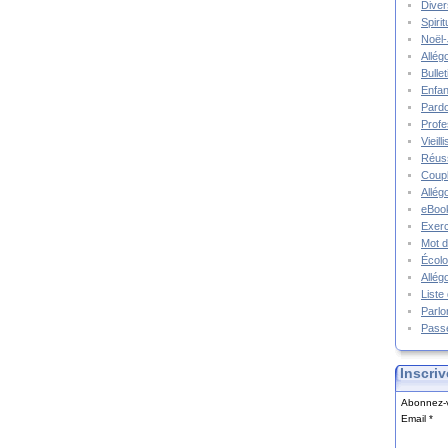
Diver
Spiri
Noël-
Allég
Bulle
Enfa
Pard
Prof
Vieil
Réuss
Coupl
Allég
eBook
Exerc
Mot d
Écolo
Allég
Liste
Parlo
Pass
Inscriv
Abonnez-v
Email