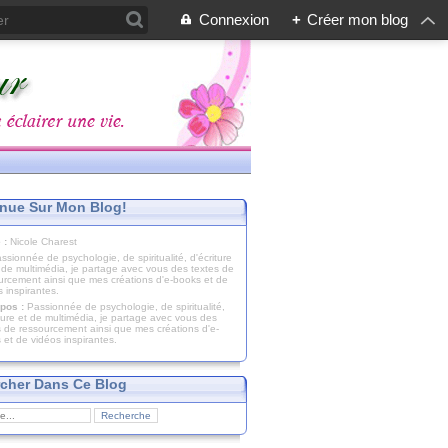
Connexion
+
Créer mon blog
nue Sur Mon Blog!
 :
Nicole Charest
pos :
Passionnée de psychologie, de spiritualité,
iture et de multimédia, je partage avec vous des
s de ressourcement ainsi que mes créations d'e-
 et de vidéos inspirantes.
cher Dans Ce Blog