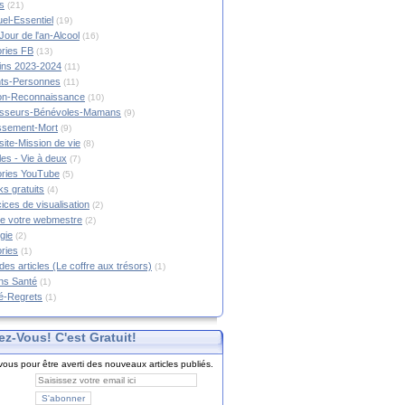
s
(21)
tuel-Essentiel
(19)
Jour de l'an-Alcool
(16)
ories FB
(13)
tins 2023-2024
(11)
nts-Personnes
(11)
on-Reconnaissance
(10)
esseurs-Bénévoles-Mamans
(9)
lissement-Mort
(9)
ite-Mission de vie
(8)
es - Vie à deux
(7)
ories YouTube
(5)
s gratuits
(4)
ices de visualisation
(2)
e votre webmestre
(2)
gie
(2)
ories
(1)
 des articles (Le coffre aux trésors)
(1)
ns Santé
(1)
é-Regrets
(1)
ez-Vous! C'est Gratuit!
ous pour être averti des nouveaux articles publiés.