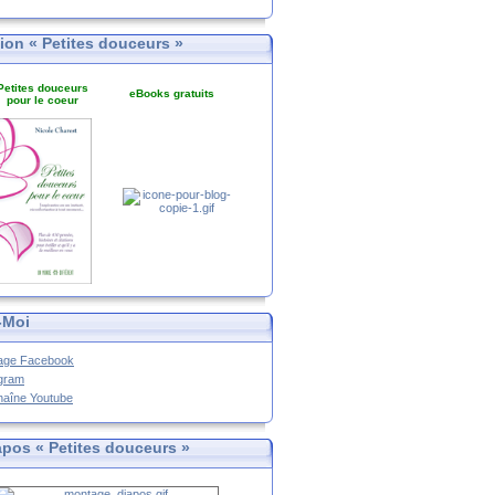
tion « Petites douceurs »
Petites douceurs
eBooks gratuits
pour le coeur
-Moi
age Facebook
agram
haîne Youtube
apos « Petites douceurs »