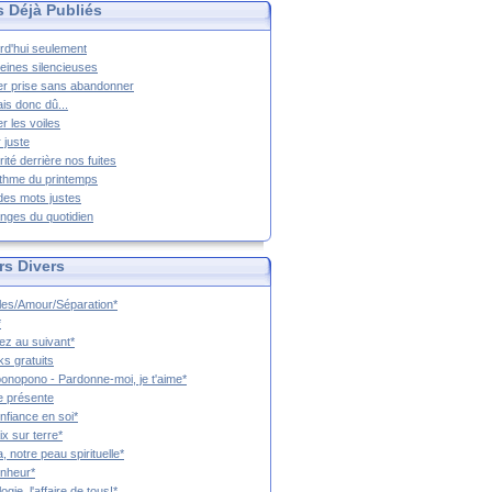
s Déjà Publiés
rd'hui seulement
eines silencieuses
r prise sans abandonner
ais donc dû...
er les voiles
 juste
rité derrière nos fuites
thme du printemps
 des mots justes
nges du quotidien
rs Divers
es/Amour/Séparation*
*
z au suivant*
s gratuits
onopono - Pardonne-moi, je t'aime*
e présente
nfiance en soi*
ix sur terre*
a, notre peau spirituelle*
nheur*
ogie, l'affaire de tous!*