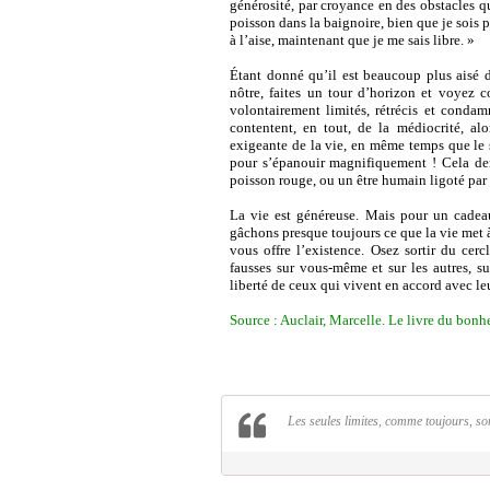
générosité, par croyance en des obstacles q
poisson dans la baignoire, bien que je sois
à l’aise, maintenant que je me sais libre. »
Étant donné qu’il est beaucoup plus aisé d
nôtre, faites un tour d’horizon et voyez 
volontairement limités, rétrécis et conda
contentent, en tout, de la médiocrité, alor
exigeante de la vie, en même temps que le 
pour s’épanouir magnifiquement ! Cela de
poisson rouge, ou un être humain ligoté par 
La vie est généreuse. Mais pour un cadeau,
gâchons presque toujours ce que la vie met 
vous offre l’existence. Osez sortir du ce
fausses sur vous-même et sur les autres, s
liberté de ceux qui vivent en accord avec leu
Source : Auclair, Marcelle. Le livre du bonhe
Les seules limites, comme toujours, sont