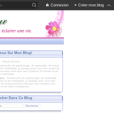
Connexion
+
Créer mon blog
nue Sur Mon Blog!
 :
Nicole Charest
pos :
Passionnée de psychologie, de spiritualité,
iture et de multimédia, je partage avec vous des
s de ressourcement ainsi que mes créations d'e-
 et de vidéos inspirantes.
cher Dans Ce Blog