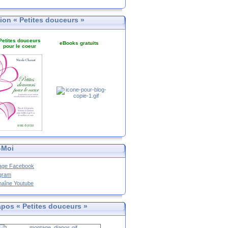
tion « Petites douceurs »
Petites douceurs
eBooks gratuits
pour le coeur
-Moi
age Facebook
agram
haîne Youtube
apos « Petites douceurs »