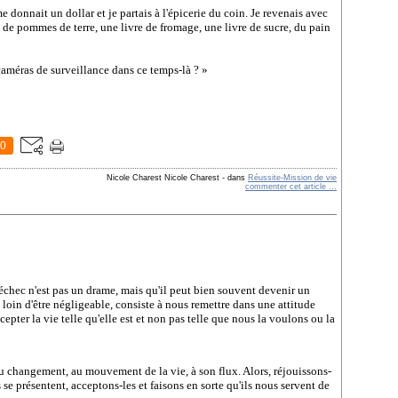
e donnait un dollar et je partais à l'épicerie du coin. Je revenais avec
es de pommes de terre, une livre de fromage, une livre de sucre, du pain
caméras de surveillance dans ce temps-là ? »
0
Nicole Charest Nicole Charest
-
dans
Réussite-Mission de vie
commenter cet article
…
échec n'est pas un drame, mais qu'il peut bien souvent devenir un
 loin d'être négligeable, consiste à nous remettre dans une attitude
ccepter la vie telle qu'elle est et non pas telle que nous la voulons ou la
au changement, au mouvement de la vie, à son flux. Alors, réjouissons-
se présentent, acceptons-les et faisons en sorte qu'ils nous servent de