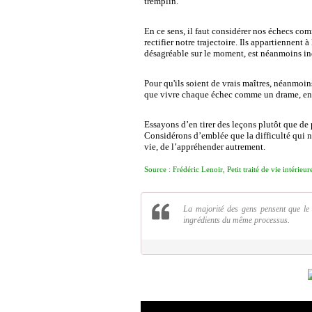
tremplin.
En ce sens, il faut considérer nos échecs com
rectifier notre trajectoire. Ils appartiennent à
désagréable sur le moment, est néanmoins ind
Pour qu'ils soient de vrais maîtres, néanmoi
que vivre chaque échec comme un drame, ent
Essayons d’en tirer des leçons plutôt que de 
Considérons d’emblée que la difficulté qui n
vie, de l’appréhender autrement.
Source : Frédéric Lenoir, Petit traité de vie intérieur
La majorité des gens pensent que le s
ingrédients du même processus.