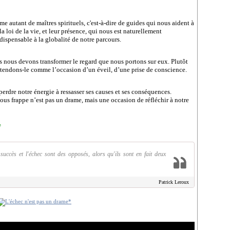
me autant de maîtres spirituels, c'est-à-dire de guides qui nous aident à
 la loi de la vie, et leur présence, qui nous est naturellement
ispensable à la globalité de notre parcours.
ns nous devons transformer le regard que nous portons sur eux. Plutôt
endons-le comme l’occasion d’un éveil, d’une prise de conscience.
perdre notre énergie à ressasser ses causes et ses conséquences.
ous frappe n’est pas un drame, mais une occasion de réfléchir à notre
e
uccès et l'échec sont des opposés, alors qu'ils sont en fait deux
Patrick Leroux