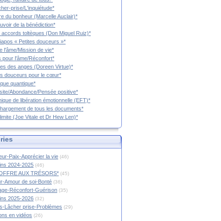
cher-prise/L'inquiétude*
vre du bonheur (Marcelle Auclair)*
uvoir de la bénédiction*
 accords toltèques (Don Miguel Ruiz)*
iapos « Petites douceurs »*
e l'âme/Mission de vie*
 pour l'âme/Réconfort*
es des anges (Doreen Virtue)*
es douceurs pour le cœur*
que quantique*
ite/Abondance/Pensée positive*
ique de libération émotionnelle (EFT)*
hargement de tous les documents*
limite (Joe Vitale et Dr Hew Len)*
ries
ur-Paix-Apprécier la vie
(46)
tins 2024-2025
(46)
OFFRE AUX TRÉSORS*
(45)
r-Amour de soi-Bonté
(36)
age-Réconfort-Guérison
(35)
tins 2025-2026
(32)
s-Lâcher prise-Problèmes
(29)
ions en vidéos
(26)