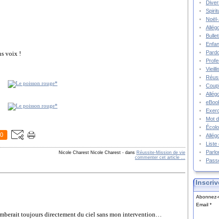
Diver
Spiri
Noël-
Allég
Bulle
Enfa
Pard
ns voix !
Prof
Vieil
Réuss
Coupl
Allég
eBook
Exerc
Mot d
Écolo
0
Allég
Liste
Parlo
Nicole Charest Nicole Charest
-
dans
Réussite-Mission de vie
commenter cet article
…
Pass
Inscriv
Abonnez-v
Email
tomberait toujours directement du ciel sans mon intervention…