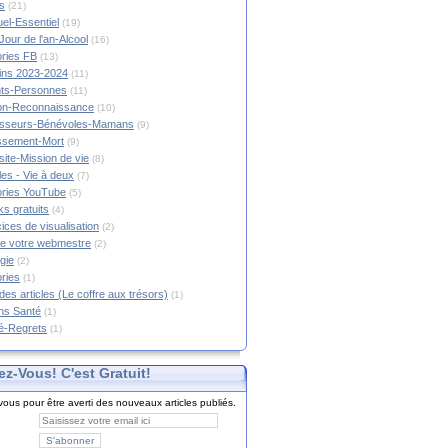
s
(21)
tuel-Essentiel
(19)
Jour de l'an-Alcool
(16)
ories FB
(13)
tins 2023-2024
(11)
nts-Personnes
(11)
on-Reconnaissance
(10)
esseurs-Bénévoles-Mamans
(9)
lissement-Mort
(9)
ite-Mission de vie
(8)
es - Vie à deux
(7)
ories YouTube
(5)
s gratuits
(4)
ices de visualisation
(2)
e votre webmestre
(2)
gie
(2)
ories
(1)
 des articles (Le coffre aux trésors)
(1)
ns Santé
(1)
é-Regrets
(1)
ez-Vous! C'est Gratuit!
ous pour être averti des nouveaux articles publiés.