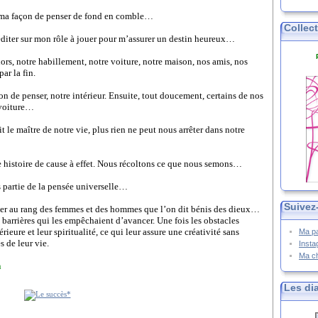
ir ma façon de penser de fond en comble…
Collec
diter sur mon rôle à jouer pour m’assurer un destin heureux…
ors, notre habillement, notre voiture, notre maison, nos amis, nos
ar la fin.
on de penser, notre intérieur. Ensuite, tout doucement, certains de nos
 voiture…
t le maître de notre vie, plus rien ne peut nous arrêter dans notre
ne histoire de cause à effet. Nous récoltons ce que nous semons…
s partie de la pensée universelle…
Suivez
élever au rang des femmes et des hommes que l’on dit bénis des dieux…
 barrières qui les empêchaient d’avancer. Une fois les obstacles
érieure et leur spiritualité, ce qui leur assure une créativité sans
Ma p
s de leur vie.
Inst
Ma c
n
Les di