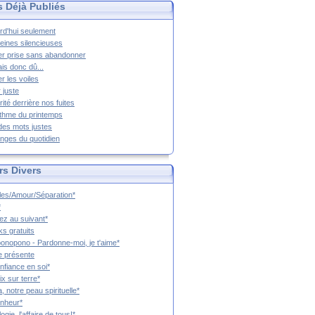
s Déjà Publiés
rd'hui seulement
eines silencieuses
r prise sans abandonner
ais donc dû...
er les voiles
 juste
rité derrière nos fuites
thme du printemps
 des mots justes
nges du quotidien
rs Divers
es/Amour/Séparation*
*
z au suivant*
s gratuits
onopono - Pardonne-moi, je t'aime*
e présente
nfiance en soi*
ix sur terre*
a, notre peau spirituelle*
nheur*
ogie, l'affaire de tous!*