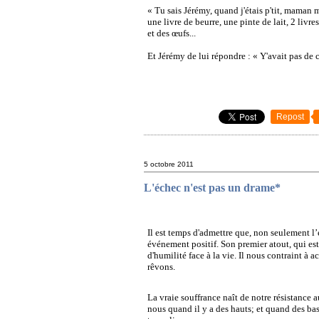
« Tu sais Jérémy, quand j'étais p'tit, maman m
une livre de beurre, une pinte de lait, 2 livr
et des œufs...
Et Jérémy de lui répondre : « Y'avait pas de 
Repost
5 octobre 2011
L'échec n'est pas un drame*
I
l est temps d'admettre que, non seulement l’
événement positif. Son premier atout, qui est
d'humilité face à la vie. Il nous contraint à a
rêvons.
La vraie souffrance naît de notre résistance 
nous quand il y a des hauts; et quand des bas 