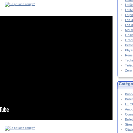
Le lâ
Le li
Le po
Les 4
Les d
Mal d
Oasis
Oracl
Petit
Physi
Réuss
Techn
Téléc
Zéro 
Catégo
Bonhe
Bulle
LE C
Amou
Cour
Bulle
Stres
Citat