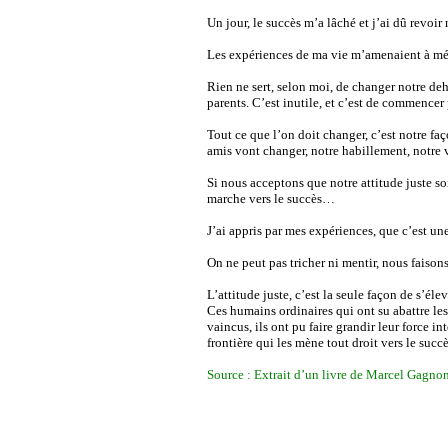
Un jour, le succès m’a lâché et j’ai dû revo
Les expériences de ma vie m’amenaient à mé
Rien ne sert, selon moi, de changer notre deh
parents. C’est inutile, et c’est de commencer p
Tout ce que l’on doit changer, c’est notre faç
amis vont changer, notre habillement, notre
Si nous acceptons que notre attitude juste soi
marche vers le succès…
J’ai appris par mes expériences, que c’est u
On ne peut pas tricher ni mentir, nous faison
L’attitude juste, c’est la seule façon de s’
Ces humains ordinaires qui ont su abattre les
vaincus, ils ont pu faire grandir leur force int
frontière qui les mène tout droit vers le succè
Source : Extrait d’un livre de Marcel Gagno