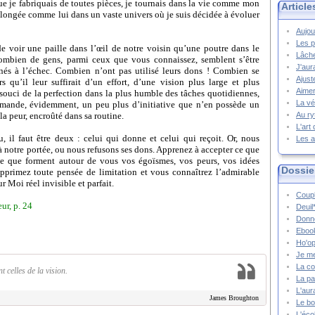
ue je fabriquais de toutes pièces, je tournais dans la vie comme mon
Article
 plongée comme lui dans un vaste univers où je suis décidée à évoluer
Aujou
Les p
e voir une paille dans l’œil de notre voisin qu’une poutre dans le
Lâche
combien de gens, parmi ceux que vous connaissez, semblent s’être
J'aur
mnés à l’échec. Combien n’ont pas utilisé leurs dons ! Combien se
Ajust
s qu’il leur suffirait d’un effort, d’une vision plus large et plus
Aimer
souci de la perfection dans la plus humble des tâches quotidiennes,
La vé
mande, évidemment, un peu plus d’initiative que n’en possède un
la peur, encroûté dans sa routine.
Au ry
L'art
 il faut être deux : celui qui donne et celui qui reçoit. Or, nous
Les a
à notre portée, ou nous refusons ses dons. Apprenez à accepter ce que
rcle que forment autour de vous vos égoïsmes, vos peurs, vos idées
Dossie
upprimez toute pensée de limitation et vous connaîtrez l’admirable
r Moi réel invisible et parfait.
Coupl
ur, p. 24
Deuil
Donne
Ebook
Ho'op
Je m
La co
 celles de la vision.
La pa
L'aur
James Broughton
Le bo
L'écol