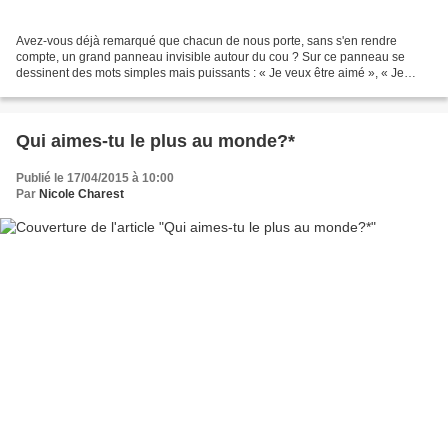
Avez-vous déjà remarqué que chacun de nous porte, sans s'en rendre
compte, un grand panneau invisible autour du cou ? Sur ce panneau se
dessinent des mots simples mais puissants : « Je veux être aimé », « Je
veux être apprécié », « Je veux être important...
Qui aimes-tu le plus au monde?*
Publié le 17/04/2015 à 10:00
Par
Nicole Charest