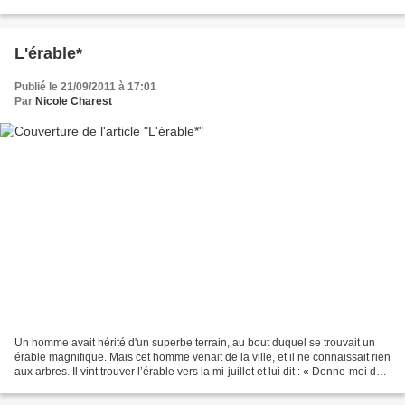
parents meurent. Les collègues de...
L'érable*
Publié le 21/09/2011 à 17:01
Par
Nicole Charest
Un homme avait hérité d'un superbe terrain, au bout duquel se trouvait un
érable magnifique. Mais cet homme venait de la ville, et il ne connaissait rien
aux arbres. Il vint trouver l’érable vers la mi-juillet et lui dit : « Donne-moi de
ta sève sucrée,...