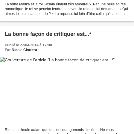
La reine Malika et le roi Kosala étaient très amoureux. Par une belle soirée
romantique, le roi se pencha tendrement vers la reine et lui demanda : « Qui
aimes-tu le plus au monde ? » La réponse fut loin d’être celle qu’il attendait
quand elle lui dit...
La bonne façon de critiquer est...*
Publié le 22/04/2014 à 17:00
Par
Nicole Charest
Rien ne stimule autant que des encouragements sincères. Ne vous