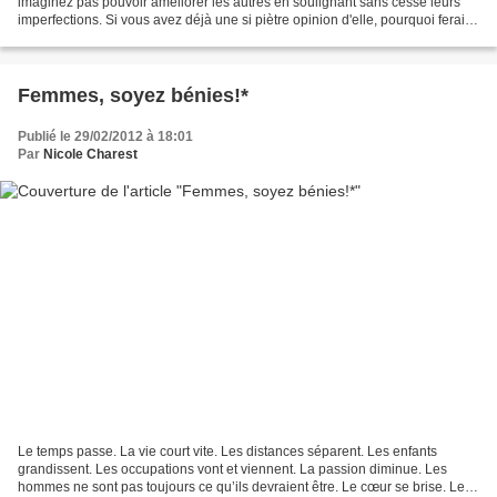
imaginez pas pouvoir améliorer les autres en soulignant sans cesse leurs
imperfections. Si vous avez déjà une si piètre opinion d'elle, pourquoi ferait-
elle des efforts ? Pourquoi est-ce...
Femmes, soyez bénies!*
Publié le 29/02/2012 à 18:01
Par
Nicole Charest
Le temps passe. La vie court vite. Les distances séparent. Les enfants
grandissent. Les occupations vont et viennent. La passion diminue. Les
hommes ne sont pas toujours ce qu’ils devraient être. Le cœur se brise. Les