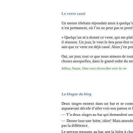
Le verre cassé
Un moine tibétain répondait ainsi à quelqu
n’est permanent, où l’on ne peut pas se proté
« Quelqu’un m’a donné ce verre, qui me plaît 
il résonne. Un jour, le vent le fera peut-être
sais que ce verre est déjà cassé. Alors j’en pr
Oui, un jour, tout ce que nous aimons de tou
choses auxquelles, dans le grand ordre du m
Jeffers, Suzan.
Osez vous réconcilier avec la vie
La blague du blog
Deux singes entrent dans un bar et se com
auparavant décide d’aller voir son patron et l
—
Y’a deux singes au bar qui demandent une 
— Donne-leur une bière, idiot! Mais attends, 
pas la différence.
Le serveur retourne au bar, sert la bière à ch