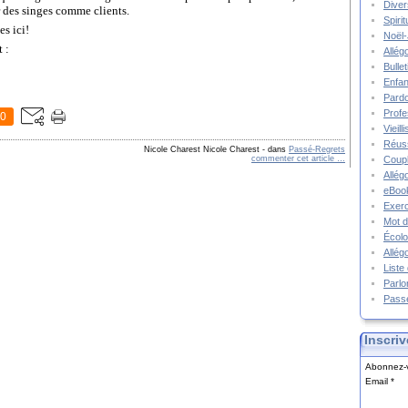
Diver
ir des singes comme clients.
Spiri
es ici!
Noël-
 :
Allég
Bulle
Enfa
Pard
Prof
0
Vieil
Réuss
Nicole Charest Nicole Charest
-
dans
Passé-Regrets
commenter cet article
…
Coupl
Allég
eBook
Exerc
Mot d
Écolo
Allég
Liste
Parlo
Pass
Inscriv
Abonnez-v
Email