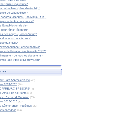
cher-prise/L'inquiétude*
vre du bonheur (Marcelle Auclair)*
uvoir de la bénédiction*
 accords toltèques (Don Miguel Ruiz)*
iapos « Petites douceurs »*
e l'âme/Mission de vie*
 pour l'âme/Réconfort*
es des anges (Doreen Virtue)*
es douceurs pour le cœur*
que quantique*
ite/Abondance/Pensée positive*
ique de libération émotionnelle (EFT)*
hargement de tous les documents*
limite (Joe Vitale et Dr Hew Len)*
ries
ur-Paix-Apprécier la vie
(46)
tins 2024-2025
(46)
OFFRE AUX TRÉSORS*
(45)
r-Amour de soi-Bonté
(36)
age-Réconfort-Guérison
(35)
tins 2025-2026
(32)
s-Lâcher prise-Problèmes
(29)
ions en vidéos
(26)