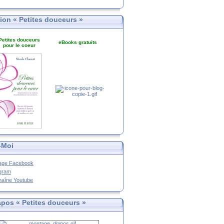
tion « Petites douceurs »
Petites douceurs
eBooks gratuits
pour le coeur
-Moi
age Facebook
agram
haîne Youtube
apos « Petites douceurs »