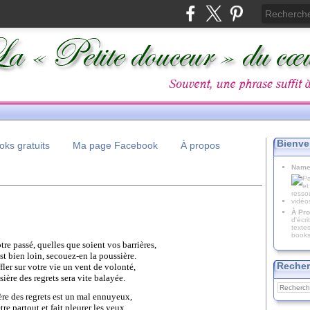
Bienve
ks gratuits
Ma page Facebook
À propos
Name
À Pro
d'écr
texte
books
tre passé, quelles que soient vos barrières,
st bien loin, secouez-en la poussière.
Recher
fler sur votre vie un vent de volonté,
ière des regrets sera vite balayée.
re des regrets est un mal ennuyeux,
re partout et fait pleurer les yeux.