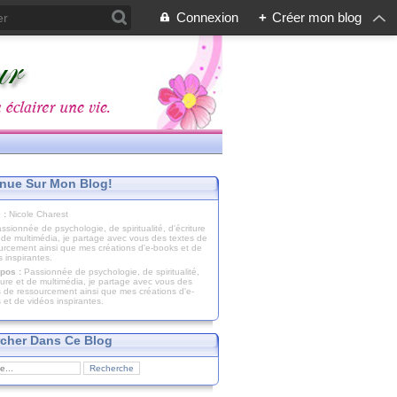
Connexion
+
Créer mon blog
nue Sur Mon Blog!
 :
Nicole Charest
pos :
Passionnée de psychologie, de spiritualité,
iture et de multimédia, je partage avec vous des
s de ressourcement ainsi que mes créations d'e-
 et de vidéos inspirantes.
cher Dans Ce Blog