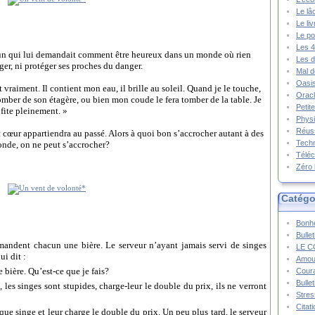
Le lâ
Le li
Le po
Les 4
’un qui lui demandait comment être heureux dans un monde où rien
Les d
ger, ni protéger ses proches du danger.
Mal d
Oasis
vraiment. Il contient mon eau, il brille au soleil. Quand je le touche,
Oracl
 tomber de son étagère, ou bien mon coude le fera tomber de la table. Je
Petit
ofite pleinement. »
Physi
Réuss
t cœur appartiendra au passé. Alors à quoi bon s’accrocher autant à des
Techn
onde, on ne peut s’accrocher?
Téléc
Zéro 
Catégo
Bonhe
Bulle
mandent chacun une bière.
Le serveur n’ayant jamais servi de singes
LE C
ui dit :
Amou
bière. Qu’est-ce que je fais?
Cour
Bulle
les singes sont stupides, charge-leur le double du prix, ils ne verront
Stres
Citat
aque singe et leur charge le double du prix. Un peu plus tard, le serveur