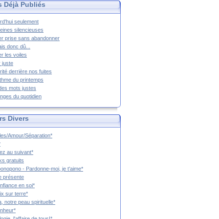
s Déjà Publiés
rd'hui seulement
eines silencieuses
r prise sans abandonner
ais donc dû...
er les voiles
 juste
rité derrière nos fuites
thme du printemps
 des mots justes
nges du quotidien
rs Divers
es/Amour/Séparation*
*
z au suivant*
s gratuits
onopono - Pardonne-moi, je t'aime*
e présente
nfiance en soi*
ix sur terre*
a, notre peau spirituelle*
nheur*
ogie, l'affaire de tous!*