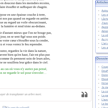
Article
e en douceur dans les moindres recoins,
aire étouffer et suffoquer de chagrin.
Aujou
épose en une épaisse couche à terre,
Les p
 nos pas quand on regarde en arrière.
Lâche
que au regard un voile obscurcissant,
J'aur
la lumière et rend triste au-dedans.
Ajust
Aimer
le d'autant mieux que l'on ne bouge pas,
La vé
 jour, on se sent figé sous son poids.
Au ry
as votre cœur s'étouffer sous la cendre,
L'art
z et vous verrez le feu reprendre.
Les a
utez, regardez la vie dans la nature,
vent bien qu'en haut, l'air est plus pur.
Dossie
comme ils prennent soin de leurs ailes,
e ne souillera leur grâce dans le ciel.
Coupl
, au cas où vous n'y auriez pas pensé,
Deuil
x ne regarde le sol pour s'envoler…
Donne
Ebook
Ho'op
Je m
La co
sayer de transplanter un arbre mort.
La pa
L'aur
Le bo
L'écol