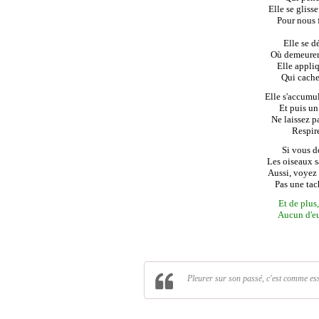
Elle se gliss
Pour nous f
Elle se d
Où demeurent
Elle appli
Qui cache 
Elle s'accumu
Et puis un
Ne laissez p
Respire
Si vous do
Les oiseaux sa
Aussi, voyez 
Pas une tach
Et de plus
Aucun d'eu
Pleurer sur son passé, c'est comme es