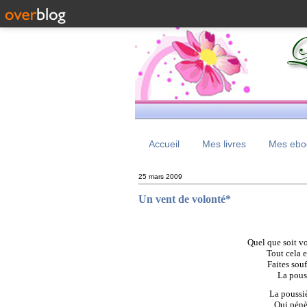
Accueil
Mes livres
Mes eboo
25 mars 2009
Un vent de volonté*
Quel que soit vo
Tout cela e
Faites souf
La pouss
La poussiè
Qui pénèt