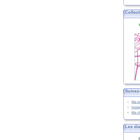
Collec
Suivez
Ma p
Inst
Ma c
Les di