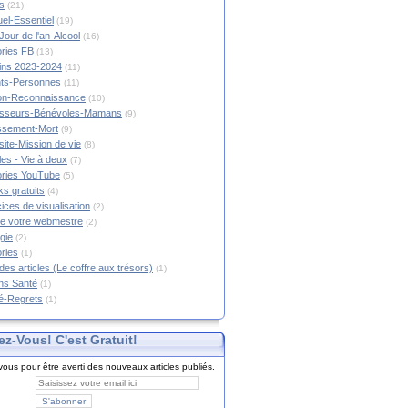
s
(21)
tuel-Essentiel
(19)
Jour de l'an-Alcool
(16)
ories FB
(13)
tins 2023-2024
(11)
nts-Personnes
(11)
on-Reconnaissance
(10)
esseurs-Bénévoles-Mamans
(9)
lissement-Mort
(9)
ite-Mission de vie
(8)
es - Vie à deux
(7)
ories YouTube
(5)
s gratuits
(4)
ices de visualisation
(2)
e votre webmestre
(2)
gie
(2)
ories
(1)
 des articles (Le coffre aux trésors)
(1)
ns Santé
(1)
é-Regrets
(1)
ez-Vous! C'est Gratuit!
ous pour être averti des nouveaux articles publiés.