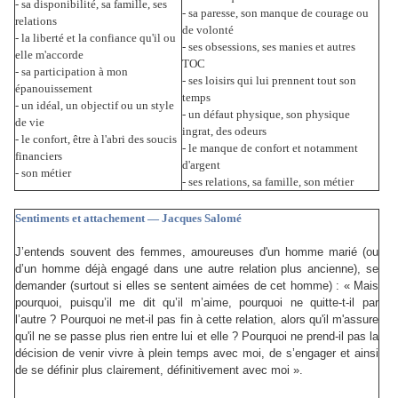
-
sa disponibilité,
sa famille, ses
-
sa paresse, son manque de courage ou
relations
de volonté
-
la liberté et la confiance qu'il ou
-
s
es obsessions, ses manies et autres
elle m'accorde
TOC
-
sa participation à mon
-
ses loisirs qui lui prennent tout son
épanouissement
temps
-
un idéal, un objectif ou un style
- un défaut physique, son physique
de vie
ingrat, des odeurs
-
le confort, être à l'abri des soucis
-
le manque de confort et notamment
financiers
d'argent
- son métier
-
ses relations, sa famille, son métier
Sentiments et attachement — Jacques Salomé
J’entends souvent des femmes, amoureuses d'un homme marié (ou
d’un homme déjà engagé dans une autre relation plus ancienne), se
demander (surtout si elles se sentent aimées de cet homme) : « Mais
pourquoi, puisqu’il me dit qu’il m’aime, pourquoi ne quitte-t-il par
l’autre ? Pourquoi ne met-il pas fin à cette relation, alors qu'il m'assure
qu'il ne se passe plus rien entre lui et elle ? Pourquoi ne prend-il pas la
décision de venir vivre à plein temps avec moi, de s’engager et ainsi
de se définir plus clairement, définitivement avec moi ».