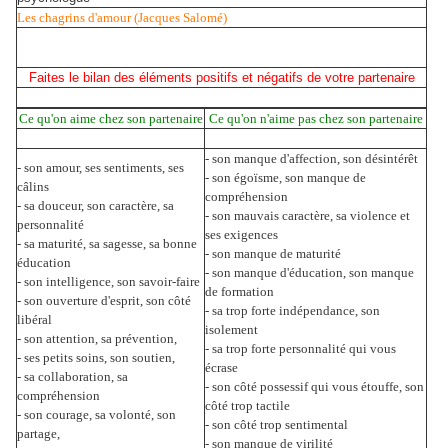
Les chagrins d'amour (Jacques Salomé)
Faites le bilan des éléments positifs et négatifs de votre partenaire
Ce qu'on aime chez son partenaire
Ce qu'on n'aime pas chez son partenaire
- son manque d'affection, son désintérêt
-
son amour, ses sentiments,
ses
-
son égoïsme, son manque de
câlins
compréhension
-
sa douceur,
son caractère, sa
-
son mauvais caractère, sa violence et
personnalité
ses exigences
-
sa maturité, sa sagesse,
sa bonne
-
son manque de maturité
éducation
-
son manque d'éducation, son manque
-
son intelligence, son savoir-faire
de formation
-
son ouverture d'esprit, son côté
-
sa trop forte indépendance, son
libéral
isolement
-
son attention, sa prévention,
-
sa trop forte personnalité qui vous
-
ses petits soins,
son soutien,
écrase
-
sa collaboration, sa
-
son côté possessif qui vous étouffe, son
compréhension
côté trop tactile
-
son courage, sa volonté,
son
-
son côté trop sentimental
partage,
-
son manque de virilité