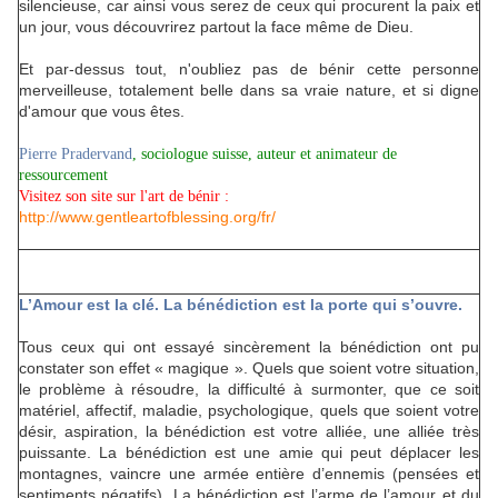
silencieuse, car ainsi vous serez de ceux qui procurent la paix et
un jour, vous découvrirez partout la face même de Dieu.
Et par-dessus tout, n'oubliez pas de bénir cette personne
merveilleuse, totalement belle dans sa vraie nature, et si digne
d'amour que vous êtes.
Pierre Pradervand
, sociologue suisse, auteur et animateur de
ressourcement
Visitez son site sur l'art de bénir :
http://www.gentleartofblessing.org/fr/
L’Amour est la clé. La bénédiction est la porte qui s’ouvre.
Tous ceux qui ont essayé sincèrement la bénédiction ont pu
constater son effet « magique ». Quels que soient votre situation,
le problème à résoudre, la difficulté à surmonter, que ce soit
matériel, affectif, maladie, psychologique, quels que soient votre
désir, aspiration, la bénédiction est votre alliée, une alliée très
puissante. La bénédiction est une amie qui peut déplacer les
montagnes, vaincre une armée entière d’ennemis (pensées et
sentiments négatifs). La bénédiction est l’arme de l’amour et du