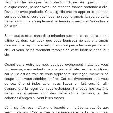
Bénir signifie invoquer la protection divine sur quelqu'un ou
quelque chose, penser avec une reconnaissance profonde à elle,
l'évoquer avec gratitude. Cela signifie encore appeler le bonheur
sur quelqu'un encore que nous ne soyons jamais la source de la
bénédiction, mais simplement le témoin joyeux de l'abondance
de la vie.
Bénir tout et tous, sans discrimination aucune, constitue la forme
ultime du don, car ceux que vous bénissez ne sauront jamais
d'où vient ce rayon de soleil qui soudain perça les nuages de leur
ciel, et vous serez rarement témoins de cette lumière dans leur
vie.
Quand dans votre journée, quelque événement inattendu vous
bouleverse, vous autant que vos plans, éclatez en bénédictions,
car la vie est en train de vous apprendre une leçon, même si sa
coupe peut vous sembler amère. Car cet événement que vous
pensez être si indésirable, vous l'avez en fait suscité, afin
d'apprendre la leçon qui vous échapperait si vous hésitiez à le
bénir. Les épreuves sont des bénédictions cachées, et des
cohortes d'anges suivent leurs traces.
Bénir signifie reconnaître une beauté omniprésente cachée aux
yeux matériels. C'est activer la loi universelle de l'attraction qui,