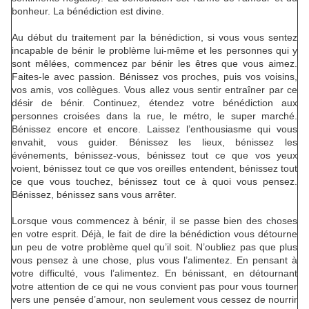
bonheur. La bénédiction est divine.
Au début du traitement par la bénédiction, si vous vous sentez
incapable de bénir le problème lui-même et les personnes qui y
sont mêlées, commencez par bénir les êtres que vous aimez.
Faites-le avec passion. Bénissez vos proches, puis vos voisins,
vos amis, vos collègues. Vous allez vous sentir entraîner par ce
désir de bénir. Continuez, étendez votre bénédiction aux
personnes croisées dans la rue, le métro, le super marché.
Bénissez encore et encore. Laissez l’enthousiasme qui vous
envahit, vous guider. Bénissez les lieux, bénissez les
événements, bénissez-vous, bénissez tout ce que vos yeux
voient, bénissez tout ce que vos oreilles entendent, bénissez tout
ce que vous touchez, bénissez tout ce à quoi vous pensez.
Bénissez, bénissez sans vous arrêter.
Lorsque vous commencez à bénir, il se passe bien des choses
en votre esprit. Déjà, le fait de dire la bénédiction vous détourne
un peu de votre problème quel qu’il soit. N’oubliez pas que plus
vous pensez à une chose, plus vous l’alimentez. En pensant à
votre difficulté, vous l’alimentez. En bénissant, en détournant
votre attention de ce qui ne vous convient pas pour vous tourner
vers une pensée d’amour, non seulement vous cessez de nourrir