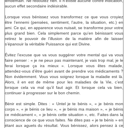
lendemain. Ne redoutez rien. Il n’existe aucune contre indication,
aucun effet secondaire indésirable.
Lorsque vous bénissez vous transformez ce que vous croyiez
être l’ennemi (pensées, sentiment, l’autre, la situation, etc.) en
ami. Ce qui, en apparence vous nuisait, se transforme pour votre
plus grand bien. Cela simplement parce qu'en bénissant vous
retirez le pouvoir de l’illusion de la matière afin de laisser
s’épanouir la véritable Puissance qui est Divine.
Évitez l’excuse que va vous suggérer votre mental qui va vous
faire penser : « je ne peux pas maintenant, je vais trop mal, je le
ferai lorsque ça ira mieux ». Lorsque vous êtes malade,
attendez-vous d’être guéri avant de prendre vos médicaments ?
Non évidemment. Vous vous soignez lorsque la maladie est là.
Alors, il en est de même pour les maladies de la Vie, c’est
lorsque cela va mal qu’il faut agir. Et lorsque cela va bien,
continuer à progresser sur le bon chemin.
Bénir est simple. Dites : « Untel je te bénis », « je bénis mon
corps », « je bénis ce lieu », « je bénis ma maison », « je bénis
ce médicament », « je bénis cette situation », etc. Faites dans la
conscience de ce que vous faites. Ne dites pas « je te bénis » en
étant aux aguets du résultat. Vous bénissez, alors pensez à ce