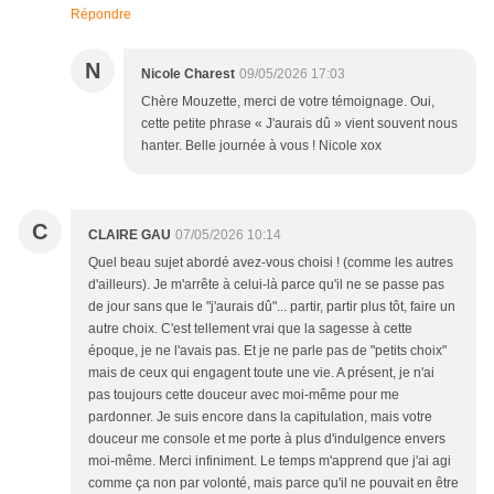
Répondre
N
Nicole Charest
09/05/2026 17:03
Chère Mouzette, merci de votre témoignage. Oui,
cette petite phrase « J'aurais dû » vient souvent nous
hanter. Belle journée à vous ! Nicole xox
C
CLAIRE GAU
07/05/2026 10:14
Quel beau sujet abordé avez-vous choisi ! (comme les autres
d'ailleurs). Je m'arrête à celui-là parce qu'il ne se passe pas
de jour sans que le "j'aurais dû"... partir, partir plus tôt, faire un
autre choix. C'est tellement vrai que la sagesse à cette
époque, je ne l'avais pas. Et je ne parle pas de "petits choix"
mais de ceux qui engagent toute une vie. A présent, je n'ai
pas toujours cette douceur avec moi-même pour me
pardonner. Je suis encore dans la capitulation, mais votre
douceur me console et me porte à plus d'indulgence envers
moi-même. Merci infiniment. Le temps m'apprend que j'ai agi
comme ça non par volonté, mais parce qu'il ne pouvait en être