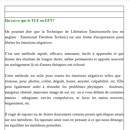
Qu'est-ce que le TLE ou EFT?
On pourrait dire que la Technique de Libération Émotionnelle (ou en
anglais : Emotional Freedom Technic) est une forme d'acupression pour
libérer les émotions négatives.
C'est une méthode rapide, efficace, amusante, facile à apprendre et qui
donne des résultats de longue durée, même permanents et apporte souvent
un soulagement là où d'autres thérapies ont échoué.
Cette méthode est utile pour toutes les émotions négatives telles que :
tristesse, peur, phobie, colère, dégoût, honte, anxiété, culpabilité, etc. Elle
peut également aider à résoudre les problèmes physiques : douleurs,
maigreur, obésité, mauvaise image de soi, etc. ou à vous défaire de certaines
manies : tabagisme, envies compulsives, se laver les mains souvent,
bégaiement, etc.
Il s'agit de tapoter ou de frotter doucement certains points spécifiques situés
sur nos méridiens. En tapotant ainsi tout en pensant à ce qui nous dérange,
on équilibre les méridiens perturbés.