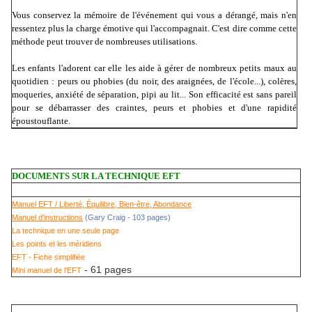
Vous conservez la mémoire de l'événement qui vous a dérangé, mais n'en
ressentez plus la charge émotive qui l'accompagnait. C'est dire comme cette
méthode peut trouver de nombreuses utilisations.
Les enfants l'adorent car elle les aide à gérer de nombreux petits maux au
quotidien : peurs ou phobies (du noir, des araignées, de l'école...), colères,
moqueries, anxiété de séparation, pipi au lit... Son efficacité est sans pareil
pour se débarrasser des craintes, peurs et phobies et d'une rapidité
époustouflante.
DOCUMENTS SUR LA TECHNIQUE EFT
Manuel EFT / Liberté, Équilibre, Bien-être, Abondance
Manuel d'instructions
(Gary Craig - 103 pages)
La technique en une seule page
Les points et les méridiens
EFT - Fiche simplifiée
- 61 pages
Mini manuel de l'EFT