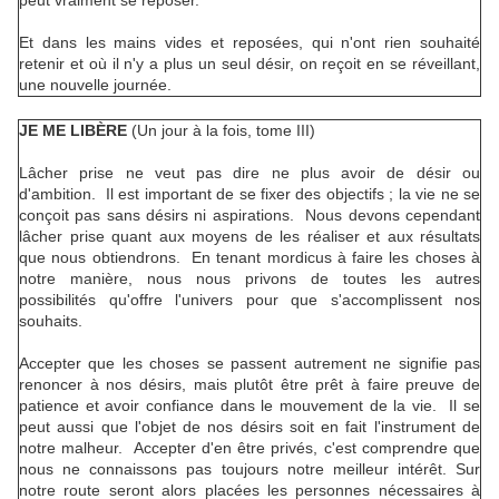
peut vraiment se reposer.
Et dans les mains vides et reposées, qui n'ont rien souhaité
retenir et où il n'y a plus un seul désir, on reçoit en se réveillant,
une nouvelle journée.
JE ME LIBÈRE
(Un jour à la fois, tome III)
Lâcher prise ne veut pas dire ne plus avoir de désir ou
d'ambition. Il est important de se fixer des objectifs ; la vie ne se
conçoit pas sans désirs ni aspirations. Nous devons cependant
lâcher prise quant aux moyens de les réaliser et aux résultats
que nous obtiendrons. En tenant mordicus à faire les choses à
notre manière, nous nous privons de toutes les autres
possibilités qu'offre l'univers pour que s'accomplissent nos
souhaits.
Accepter que les choses se passent autrement ne signifie pas
renoncer à nos désirs, mais plutôt être prêt à faire preuve de
patience et avoir confiance dans le mouvement de la vie. Il se
peut aussi que l'objet de nos désirs soit en fait l'instrument de
notre malheur. Accepter d'en être privés, c'est comprendre que
nous ne connaissons pas toujours notre meilleur intérêt. Sur
notre route seront alors placées les personnes nécessaires à