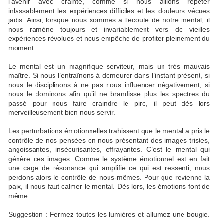
l’avenir avec crainte, comme si nous allions répéter
inlassablement les expériences difficiles et les douleurs vécues
jadis. Ainsi, lorsque nous sommes à l’écoute de notre mental, il
nous ramène toujours et invariablement vers de vieilles
expériences révolues et nous empêche de profiter pleinement du
moment.
Le mental est un magnifique serviteur, mais un très mauvais
maître. Si nous l’entraînons à demeurer dans l’instant présent, si
nous le disciplinons à ne pas nous influencer négativement, si
nous le dominons afin qu’il ne brandisse plus les spectres du
passé pour nous faire craindre le pire, il peut dès lors
merveilleusement bien nous servir.
Les perturbations émotionnelles trahissent que le mental a pris le
contrôle de nos pensées en nous présentant des images tristes,
angoissantes, insécurisantes, effrayantes. C’est le mental qui
génère ces images. Comme le système émotionnel est en fait
une cage de résonance qui amplifie ce qui est ressenti, nous
perdons alors le contrôle de nous-mêmes. Pour que revienne la
paix, il nous faut calmer le mental. Dès lors, les émotions font de
même.
Suggestion : Fermez toutes les lumières et allumez une bougie.