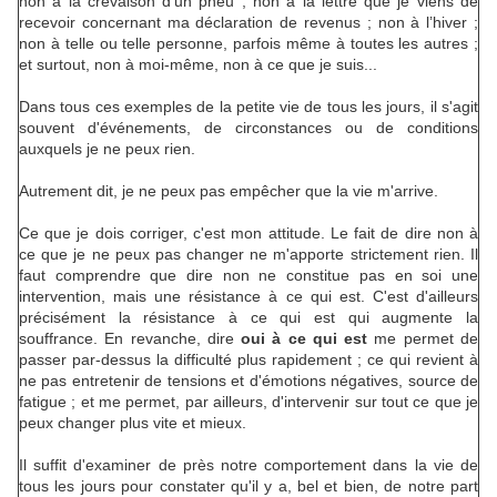
non à la crevaison d'un pneu ; non à la lettre que je viens de
recevoir concernant ma déclaration de revenus ; non à l’hiver ;
non à telle ou telle personne, parfois même à toutes les autres ;
et surtout, non à moi-même, non à ce que je suis...
Dans tous ces exemples de la petite vie de tous les jours, il s'agit
souvent d'événements, de circonstances ou de conditions
auxquels je ne peux rien.
Autrement dit, je ne peux pas empêcher que la vie m'arrive.
Ce que je dois corriger, c'est mon attitude. Le fait de dire non à
ce que je ne peux pas changer ne m'apporte strictement rien. Il
faut comprendre que dire non ne constitue pas en soi une
intervention, mais une résistance à ce qui est. C'est d'ailleurs
précisément la résistance à ce qui est qui augmente la
souffrance. En revanche, dire
oui à ce qui est
me permet de
passer par-dessus la difficulté plus rapidement ; ce qui revient à
ne pas entretenir de tensions et d'émotions négatives, source de
fatigue ; et me permet, par ailleurs, d'intervenir sur tout ce que je
peux changer plus vite et mieux.
Il suffit d'examiner de près notre comportement dans la vie de
tous les jours pour constater qu'il y a, bel et bien, de notre part