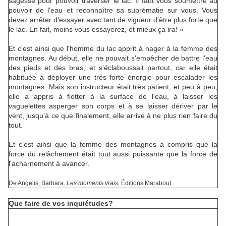
sagesse pour pouvoir traverser le lac. Il faut vous soumettre au
pouvoir de l'eau et reconnaître sa suprématie sur vous. Vous
devez arrêter d'essayer avec tant de vigueur d'être plus forte que
le lac. En fait, moins vous essayerez, et mieux ça ira! »
Et c'est ainsi que l'homme du lac apprit à nager à la femme des
montagnes. Au début, elle ne pouvait s'empêcher de battre l'eau
des pieds et des bras, et s'éclaboussait partout, car elle était
habituée à déployer une très forte énergie pour escalader les
montagnes. Mais son instructeur était très patient, et peu à peu,
elle a appris à flotter à la surface de l'eau, à laisser les
vaguelettes asperger son corps et à se laisser dériver par le
vent, jusqu'à ce que finalement, elle arrive à ne plus rien faire du
tout.
Et c'est ainsi que la femme des montagnes a compris que la
force du relâchement était tout aussi puissante que la force de
l'acharnement à avancer.
De Angelis, Barbara.
Les moments vrais
, Éditions Marabout.
Que faire de vos inquiétudes?