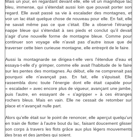
Mais un jour, en regardant devant elle, elle vit un magnifique lac
bleu, immense, qui s'étendait aussi loin que pouvait porter son
regard. Elle avait passé sa vie à escalader des montagnes, et
voir un lac était quelque chose de nouveau pour elle. En fait, elle
ne savait même pas ce que c'était. Elle a observé l'étrange
nappe bleue qui s'étendait à ses pieds et conclut qu'il devait
s'agir d'une nouvelle forme de montagne bleue. Comme pour
continuer son voyage elle n'avait pas d'autre issue que de
traverser cette bien curieuse montagne, elle entreprit de le faire.
Aussi la montagnarde se dirigea-t-elle vers l'étendue d'eau et
essaya-t-elle d'y grimper, comme elle avait l'habitude de le faire
sur les pentes des montagnes. Au début, elle ne comprenait pas
pourquoi elle n'avançait pas. En fait, elle s'épuisait. Elle
rassembla donc toute l'énergie dont elle était capable pour
« escalader » avec encore plus de vigueur, avançant une jambe,
puis l'autre, en essayant de « s'agripper » à ces étranges
rochers bleus. Mais en vain. Elle ne cessait de retomber sur
place et n'avançait nulle part.
Alors qu'elle était sur le point de renoncer, elle aperçut quelqu'un
en train de flotter à l'autre bout du lac, faisant doucement glisser
son corps à travers les flots grâce aux plus légers mouvements
des bras et des jambes qui soient.