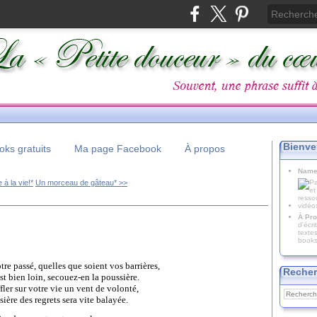
Bienve
ks gratuits
Ma page Facebook
À propos
Name
à la vie!*
Un morceau de gâteau* >>
À Pro
d'écr
texte
books
tre passé, quelles que soient vos barrières,
Recher
st bien loin, secouez-en la poussière.
fler sur votre vie un vent de volonté,
ière des regrets sera vite balayée.