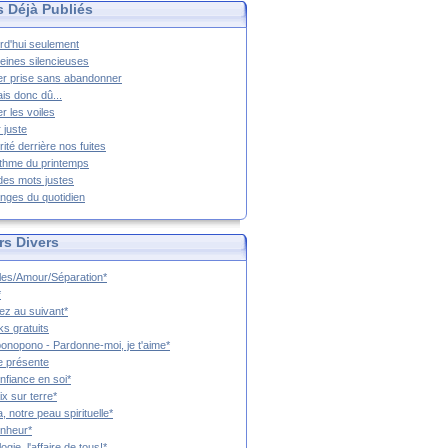
s Déjà Publiés
rd'hui seulement
eines silencieuses
r prise sans abandonner
ais donc dû...
er les voiles
 juste
rité derrière nos fuites
thme du printemps
 des mots justes
nges du quotidien
rs Divers
es/Amour/Séparation*
*
z au suivant*
s gratuits
onopono - Pardonne-moi, je t'aime*
e présente
nfiance en soi*
ix sur terre*
a, notre peau spirituelle*
nheur*
ogie, l'affaire de tous!*