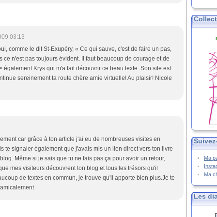
Collec
009 03:13
ui, comme le dit St-Exupéry, « Ce qui sauve, c'est de faire un pas,
s ce n'est pas toujours évident. Il faut beaucoup de courage et de
 également Krys qui m'a fait découvrir ce beau texte. Son site est
tinue sereinement ta route chère amie virtuelle! Au plaisir! Nicole
rement car grâce à ton article j'ai eu de nombreuses visites en
Suivez
 te signaler également que j'avais mis un lien direct vers ton livre
log. Même si je sais que tu ne fais pas ça pour avoir un retour,
Ma p
Inst
 que mes visiteurs découvrent ton blog et tous les trésors qu'il
Ma c
ucoup de textes en commun, je trouve qu'il apporte bien plus.Je te
 amicalement
Les di