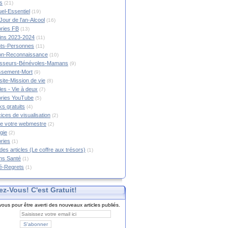
s
(21)
tuel-Essentiel
(19)
Jour de l'an-Alcool
(16)
ories FB
(13)
tins 2023-2024
(11)
nts-Personnes
(11)
on-Reconnaissance
(10)
esseurs-Bénévoles-Mamans
(9)
lissement-Mort
(9)
ite-Mission de vie
(8)
es - Vie à deux
(7)
ories YouTube
(5)
s gratuits
(4)
ices de visualisation
(2)
e votre webmestre
(2)
gie
(2)
ories
(1)
 des articles (Le coffre aux trésors)
(1)
ns Santé
(1)
é-Regrets
(1)
ez-Vous! C'est Gratuit!
ous pour être averti des nouveaux articles publiés.