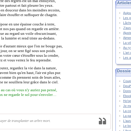
re des regrets est un mal ennuyeux,
Article
re partout et fait pleurer les yeux.
e en douceur dans les moindres recoins,
Aujou
aire étouffer et suffoquer de chagrin.
Les p
Lâche
épose en une épaisse couche à terre,
J'aur
 nos pas quand on regarde en arrière.
Ajust
que au regard un voile obscurcissant,
la lumière et rend triste au-dedans.
Aimer
La vé
le d'autant mieux que l'on ne bouge pas,
Au ry
 jour, on se sent figé sous son poids.
L'art
as votre cœur s'étouffer sous la cendre,
Les a
z et vous verrez le feu reprendre.
utez, regardez la vie dans la nature,
Dossie
vent bien qu'en haut, l'air est plus pur.
comme ils prennent soin de leurs ailes,
Coupl
e ne souillera leur grâce dans le ciel.
Deuil
, au cas où vous n'y auriez pas pensé,
Donne
x ne regarde le sol pour s'envoler…
Ebook
Ho'op
Je m
La co
La pa
sayer de transplanter un arbre mort.
L'aur
Le bo
L'écol