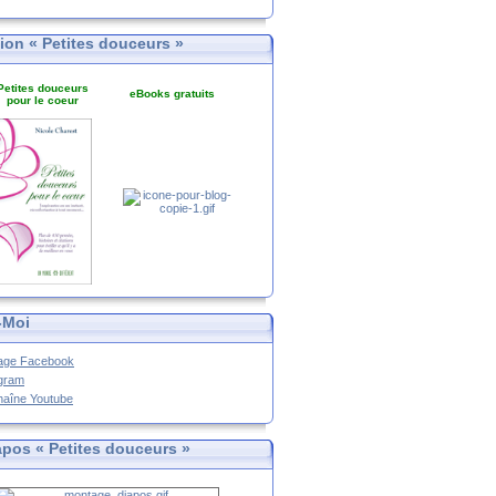
tion « Petites douceurs »
Petites douceurs
eBooks gratuits
pour le coeur
-Moi
age Facebook
agram
haîne Youtube
apos « Petites douceurs »