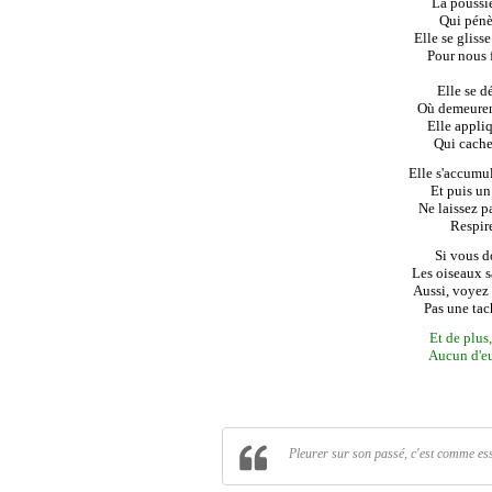
La poussiè
Qui pénèt
Elle se gliss
Pour nous f
Elle se d
Où demeurent
Elle appli
Qui cache 
Elle s'accumu
Et puis un
Ne laissez p
Respire
Si vous do
Les oiseaux sa
Aussi, voyez 
Pas une tach
Et de plus
Aucun d'eu
Pleurer sur son passé, c'est comme es