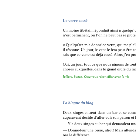
Le verre cassé
Un moine tibétain répondait ainsi à quelqu
n’est permanent, où l’on ne peut pas se proté
« Quelqu’un m’a donné ce verre, qui me plaît 
il résonne. Un jour, le vent le fera peut-être
sais que ce verre est déjà cassé. Alors j’en pr
Oui, un jour, tout ce que nous aimons de tou
choses auxquelles, dans le grand ordre du m
Jeffers, Suzan.
Osez vous réconcilier avec la vie
La blague du blog
Deux singes entrent dans un bar et se com
auparavant décide d’aller voir son patron et l
—
Y’a deux singes au bar qui demandent une 
— Donne-leur une bière, idiot! Mais attends, 
pas la différence.