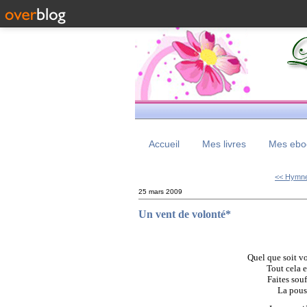
Accueil
Mes livres
Mes eboo
<< Hymne 
25 mars 2009
Un vent de volonté*
Quel que soit vo
Tout cela e
Faites souf
La pouss