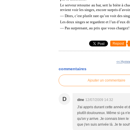
Le serveur retourne au bar, sert la bière à ch
revient voir les singes, encore surpris d’avo
— Dites, c’est plutôt rare qu’on voit des sing
Les deux singes se regardent et l’un d’eux dit
— Pas surprenant, au prix que vous chargez!
Repost
<< Hymne 
commentaires
Ajouter un commentaire
D
dine
12/07/2009 14:32
J'ai appris durant cette année et
plutôt douloureux. Même si ça n'e
qu'on y arrive. Je connais bien le 
que j'en suis arrivée là. Je te so