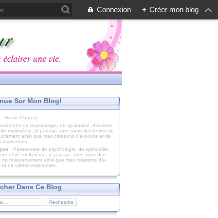
Connexion
+
Créer mon blog
nue Sur Mon Blog!
 :
Nicole Charest
pos :
Passionnée de psychologie, de spiritualité,
iture et de multimédia, je partage avec vous des
s de ressourcement ainsi que mes créations d'e-
 et de vidéos inspirantes.
cher Dans Ce Blog