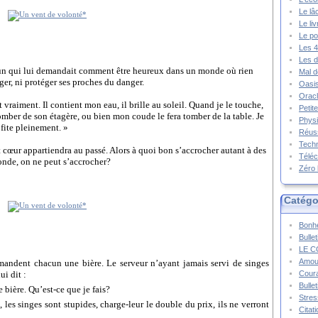
Le lâ
Le li
Le po
Les 4
Les d
’un qui lui demandait comment être heureux dans un monde où rien
Mal d
ger, ni protéger ses proches du danger.
Oasis
Oracl
vraiment. Il contient mon eau, il brille au soleil. Quand je le touche,
Petit
 tomber de son étagère, ou bien mon coude le fera tomber de la table. Je
Physi
ofite pleinement. »
Réuss
Techn
t cœur appartiendra au passé. Alors à quoi bon s’accrocher autant à des
Téléc
onde, on ne peut s’accrocher?
Zéro 
Catégo
Bonhe
Bulle
LE C
Amou
mandent chacun une bière.
Le serveur n’ayant jamais servi de singes
ui dit :
Cour
Bulle
bière. Qu’est-ce que je fais?
Stres
les singes sont stupides, charge-leur le double du prix, ils ne verront
Citat