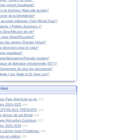
cher-prise/L'inquiétude*
vre du bonheur (Marcelle Auclair)*
uvoir de la bénédiction*
 accords toltèques (Don Miguel Ruiz)*
iapos « Petites douceurs »*
e l'âme/Mission de vie*
 pour l'âme/Réconfort*
es des anges (Doreen Virtue)*
es douceurs pour le cœur*
que quantique*
ite/Abondance/Pensée positive*
ique de libération émotionnelle (EFT)*
hargement de tous les documents*
limite (Joe Vitale et Dr Hew Len)*
ries
ur-Paix-Apprécier la vie
(46)
tins 2024-2025
(46)
OFFRE AUX TRÉSORS*
(45)
r-Amour de soi-Bonté
(36)
age-Réconfort-Guérison
(35)
tins 2025-2026
(32)
s-Lâcher prise-Problèmes
(29)
ions en vidéos
(26)