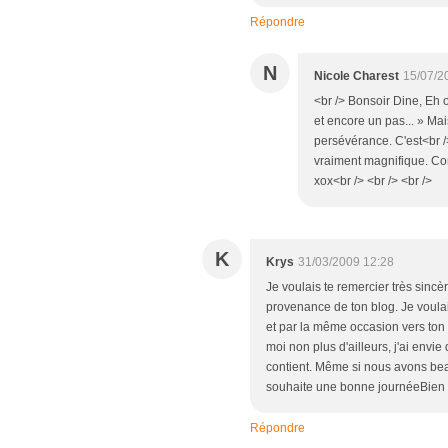
Répondre
N
Nicole Charest
15/07/2
<br /> Bonsoir Dine, Eh o
et encore un pas... » Mai
persévérance. C'est<br />
vraiment magnifique. Con
xox<br /> <br /> <br />
K
Krys
31/03/2009 12:28
Je voulais te remercier très sincè
provenance de ton blog. Je voulais
et par la même occasion vers ton b
moi non plus d'ailleurs, j'ai envie
contient. Même si nous avons bea
souhaite une bonne journéeBien
Répondre