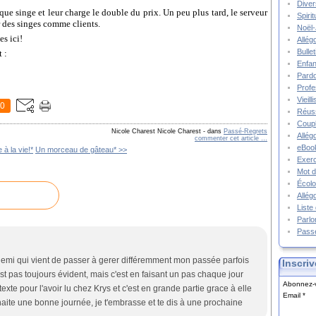
Diver
aque singe et leur charge le double du prix. Un peu plus tard, le serveur
Spiri
ir des singes comme clients.
Noël-
es ici!
Allég
Bulle
 :
Enfa
Pard
Prof
Vieil
0
Réuss
Coupl
Nicole Charest Nicole Charest
-
dans
Passé-Regrets
Allég
commenter cet article
…
eBook
à la vie!*
Un morceau de gâteau* >>
Exerc
Mot d
Écolo
Allég
Liste
Parlo
Pass
 demi qui vient de passer à gerer différemment mon passée parfois
Inscriv
st pas toujours évident, mais c'est en faisant un pas chaque jour
Abonnez-v
texte pour l'avoir lu chez Krys et c'est en grande partie grace à elle
Email
uhaite une bonne journée, je t'embrasse et te dis à une prochaine