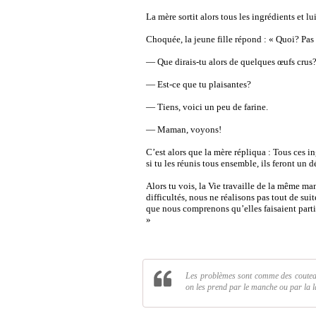
La mère sortit alors tous les ingrédients et lui
Choquée, la jeune fille répond : « Quoi? Pas
— Que dirais-tu alors de quelques œufs crus
— Est-ce que tu plaisantes?
— Tiens, voici un peu de farine.
— Maman, voyons!
C’est alors que la mère répliqua : Tous ces i
si tu les réunis tous ensemble, ils feront un 
Alors tu vois, la Vie travaille de la même 
difficultés, nous ne réalisons pas tout de sui
que nous comprenons qu’elles faisaient parti
»
Les problèmes sont comme des couteaux
on les prend par le manche ou par la 