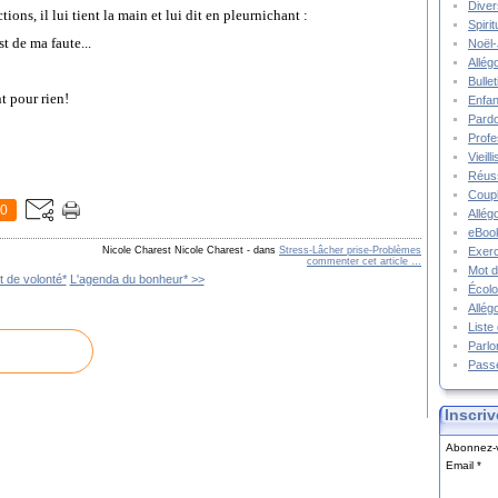
Diver
ions, il lui tient la main et lui dit en pleurnichant :
Spiri
t de ma faute...
Noël-
Allég
Bulle
t pour rien!
Enfa
Pard
Prof
Vieil
Réuss
Coupl
0
Allég
eBook
Nicole Charest Nicole Charest
-
dans
Stress-Lâcher prise-Problèmes
Exerc
commenter cet article
…
Mot d
 de volonté*
L'agenda du bonheur* >>
Écolo
Allég
Liste
Parlo
Pass
Inscriv
Abonnez-v
Email