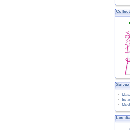
Collec
Suivez
Ma p
Inst
Ma c
Les di