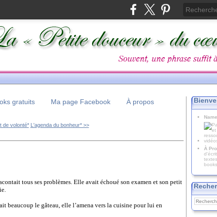
Bienve
ks gratuits
Ma page Facebook
À propos
Name
 de volonté*
L'agenda du bonheur* >>
À Pro
d'écr
texte
books
 racontait tous ses problèmes. Elle avait échoué son examen et son petit
Recher
ie.
ait beaucoup le gâteau, elle l’amena vers la cuisine pour lui en