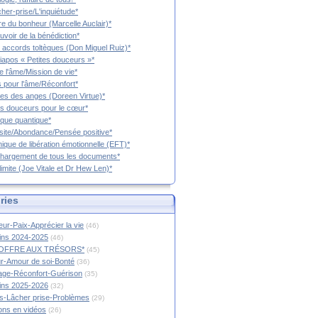
cher-prise/L'inquiétude*
vre du bonheur (Marcelle Auclair)*
uvoir de la bénédiction*
 accords toltèques (Don Miguel Ruiz)*
iapos « Petites douceurs »*
e l'âme/Mission de vie*
 pour l'âme/Réconfort*
es des anges (Doreen Virtue)*
es douceurs pour le cœur*
que quantique*
ite/Abondance/Pensée positive*
ique de libération émotionnelle (EFT)*
hargement de tous les documents*
limite (Joe Vitale et Dr Hew Len)*
ries
ur-Paix-Apprécier la vie
(46)
tins 2024-2025
(46)
OFFRE AUX TRÉSORS*
(45)
r-Amour de soi-Bonté
(36)
age-Réconfort-Guérison
(35)
tins 2025-2026
(32)
s-Lâcher prise-Problèmes
(29)
ions en vidéos
(26)