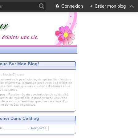
Connexion
+
Créer mon blog
nue Sur Mon Blog!
 :
Nicole Charest
pos :
Passionnée de psychologie, de spiritualité,
iture et de multimédia, je partage avec vous des
s de ressourcement ainsi que mes créations d'e-
 et de vidéos inspirantes.
cher Dans Ce Blog