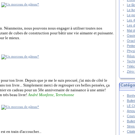
Le lâ
Le li
Le po
Les 4
Les d
. Néanmoins, nous pouvons nous engager à utiliser toutes nos
Mal d
ant de cubes de construction pour bâtir une vie aimante et puissante.
Oasis
our le mieux.
Oracl
Petit
Physi
Réuss
Techn
Téléc
Zéro 
 pour ton livre. Depuis que je me le suis procuré, j'ai mis de côté le
Catégo
 dans ton livre... Simplement merci de regrouper ces belles pensées, ça
dernier en cadeau pour un 50e anniversaire de naissance à une amie!
n très beau livre!
André Monfette
, Terrebonne
Bonhe
Bulle
LE C
Amou
Cour
Bulle
Stres
est en train d'accoucher...
Citat