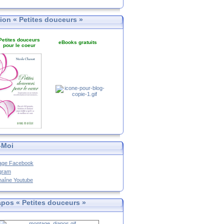
tion « Petites douceurs »
Petites douceurs
eBooks gratuits
pour le coeur
-Moi
age Facebook
agram
haîne Youtube
apos « Petites douceurs »