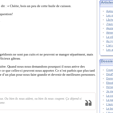
Article
 dit :
« Chérie, bois un peu de cette huile de cuisson.
Aujou
 question!
Les p
Lâche
?
J'aur
Ajust
Aimer
La vé
Au ry
L'art
Les a
ngrédients ne sont pas cuits et ne peuvent se manger séparément, mais
délicieux gâteau.
Dossie
manière. Quand nous nous demandons pourquoi il nous arrive des
Coupl
te ce que celles-ci peuvent nous apporter. Ce n’est parfois que plus tard
e d’un plan pour nous faire grandir et devenir de meilleures personnes.
Deuil
Donne
Ebook
Ho'op
Je m
La co
. Ou bien ils nous aident, ou bien ils nous coupent. Ça dépend si
La pa
lame.
L'aur
Le bo
L'écol