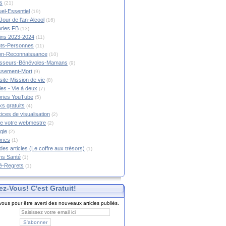
s
(21)
tuel-Essentiel
(19)
Jour de l'an-Alcool
(16)
ories FB
(13)
tins 2023-2024
(11)
nts-Personnes
(11)
on-Reconnaissance
(10)
esseurs-Bénévoles-Mamans
(9)
lissement-Mort
(9)
ite-Mission de vie
(8)
es - Vie à deux
(7)
ories YouTube
(5)
s gratuits
(4)
ices de visualisation
(2)
e votre webmestre
(2)
gie
(2)
ories
(1)
 des articles (Le coffre aux trésors)
(1)
ns Santé
(1)
é-Regrets
(1)
ez-Vous! C'est Gratuit!
ous pour être averti des nouveaux articles publiés.