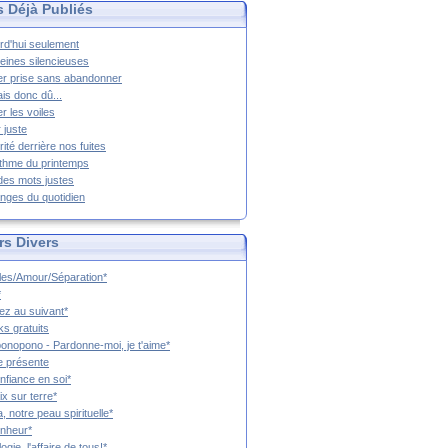
s Déjà Publiés
rd'hui seulement
eines silencieuses
r prise sans abandonner
ais donc dû...
er les voiles
 juste
rité derrière nos fuites
thme du printemps
 des mots justes
nges du quotidien
rs Divers
es/Amour/Séparation*
*
z au suivant*
s gratuits
onopono - Pardonne-moi, je t'aime*
e présente
nfiance en soi*
ix sur terre*
a, notre peau spirituelle*
nheur*
ogie, l'affaire de tous!*