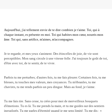
Aujourd'hui, j'ai tellement envie de te dire combien je t'aime. Toi, qui à
chaque instant, es présente en moi. Toi qui habites mon cœur, nourris mon
âme. Toi qui, sans artifice, m'aimes, m'accompagnes.
J
e te regarde, et mes yeux s'animent. Des étincelles de joie, de vie sont
perceptibles. Mon sang circule à une vitesse folle. J'ai toujours le goût de toi,
d'être avec toi, de te sentir, de te vivre.
Parfois tu me perturbes; d'autres fois, tu me fais pleurer. Certaines fois, tu me
blesses, tu touches mes valeurs, mes croyances. Tu m'ébranles, tu me
chavires, tu me rends parfois un peu dingue. Mais au fond, je t'aime.
Tu me fais rire. Sans cesse, tu crées pour moi de merveilleux bouquets
d'émotions. Tu es là. Tu me prends la main, et tu me guides sur des sentiers
inexplorés. Tu me parles d'éternité quand je me sens limité. Tu me dis : «