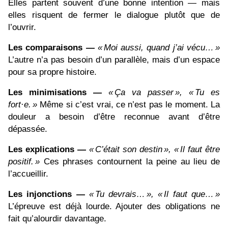
Elles partent souvent d’une bonne intention — mais
elles risquent de fermer le dialogue plutôt que de
l’ouvrir.
Les comparaisons —
«
Moi aussi, quand j
’ai v
écu
…
»
L’autre n’a pas besoin d’un parallèle, mais d’un espace
pour sa propre histoire.
Les minimisations —
«
Ça va passer
»,
«
Tu es
fort
·e.
»
Même si c’est vrai, ce n’est pas le moment. La
douleur a besoin d’être reconnue avant d’être
dépassée.
Les explications —
«
C
’était son destin
»,
«
Il faut
être
positif.
»
Ces phrases contournent la peine au lieu de
l’accueillir.
Les injonctions —
«
Tu devrais
…
»,
«
Il faut que
…
»
L’épreuve est déjà lourde. Ajouter des obligations ne
fait qu’alourdir davantage.