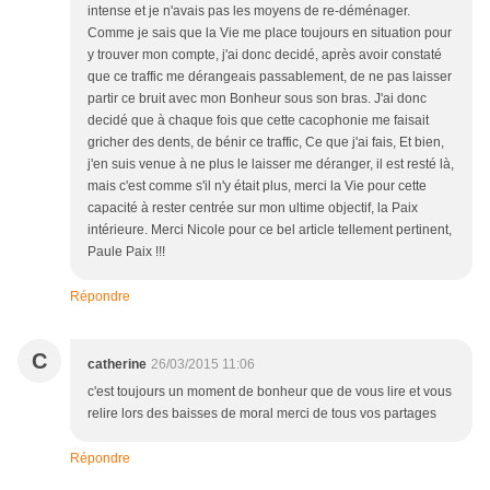
intense et je n'avais pas les moyens de re-déménager.
Comme je sais que la Vie me place toujours en situation pour
y trouver mon compte, j'ai donc decidé, après avoir constaté
que ce traffic me dérangeais passablement, de ne pas laisser
partir ce bruit avec mon Bonheur sous son bras. J'ai donc
decidé que à chaque fois que cette cacophonie me faisait
gricher des dents, de bénir ce traffic, Ce que j'ai fais, Et bien,
j'en suis venue à ne plus le laisser me déranger, il est resté là,
mais c'est comme s'il n'y était plus, merci la Vie pour cette
capacité à rester centrée sur mon ultime objectif, la Paix
intérieure. Merci Nicole pour ce bel article tellement pertinent,
Paule Paix !!!
Répondre
C
catherine
26/03/2015 11:06
c'est toujours un moment de bonheur que de vous lire et vous
relire lors des baisses de moral merci de tous vos partages
Répondre