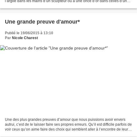
l’argile dans les mains d’un sculpteur ou à une once d’or dans celles d’un
joaillier. À partir de cela,...
Une grande preuve d'amour*
Publié le 19/06/2015 à 13:10
Par
Nicole Charest
Une des plus grandes preuves d’amour que nous puissions avoir envers
autrui, c’est de le laisser faire ses propres erreurs. Qu’il est difficile parfois de
voir ceux qu’on aime faire des choix qui semblent aller à l’encontre de leur
bien-être. Que d’amour...