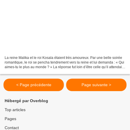
La reine Malika et le roi Kosala étaient très amoureux. Par une belle soirée
romantique, le roi se pencha tendrement vers la reine et lui demanda : « Qui
aimes-tu le plus au monde ? » La réponse fut loin d’être celle qu’il attendait
quand elle lui dit...
< Page précédente
Page suivante >
Hébergé par Overblog
Top articles
Pages
Contact