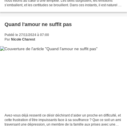
nous étions au cœur d’une tempête. Les défis surgissent, les émotions
s’emballent, et les certitudes se brouillent. Dans ces instants, il est naturel de
vouloir échapper au tumulte,...
Quand l'amour ne suffit pas
Publié le 27/11/2024 à 07:00
Par
Nicole Charest
Avez-vous déjà ressenti ce désir déchirant d’aider un proche en difficulté, et
cette frustration d’être impuissants face à sa souffrance ? Que ce soit un ami
traversant une dépression, un membre de la famille aux prises avec une