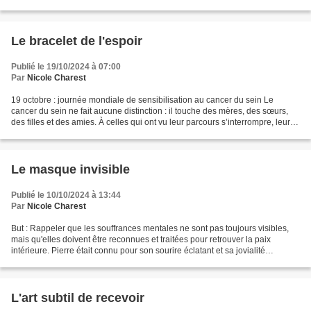
maladie grave ou un être...
Le bracelet de l'espoir
Publié le 19/10/2024 à 07:00
Par
Nicole Charest
19 octobre : journée mondiale de sensibilisation au cancer du sein Le
cancer du sein ne fait aucune distinction : il touche des mères, des sœurs,
des filles et des amies. À celles qui ont vu leur parcours s’interrompre, leur
mémoire demeure une source...
Le masque invisible
Publié le 10/10/2024 à 13:44
Par
Nicole Charest
But : Rappeler que les souffrances mentales ne sont pas toujours visibles,
mais qu'elles doivent être reconnues et traitées pour retrouver la paix
intérieure. Pierre était connu pour son sourire éclatant et sa jovialité
contagieuse. Toujours prêt à faire...
L'art subtil de recevoir