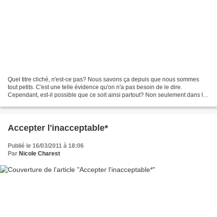
Quel titre cliché, n'est-ce pas? Nous savons ça depuis que nous sommes
tout petits. C'est une telle évidence qu'on n'a pas besoin de le dire.
Cependant, est-il possible que ce soit ainsi partout? Non seulement dans la
nature observable mais dans nos vies...
Accepter l'inacceptable*
Publié le 16/03/2011 à 18:06
Par
Nicole Charest