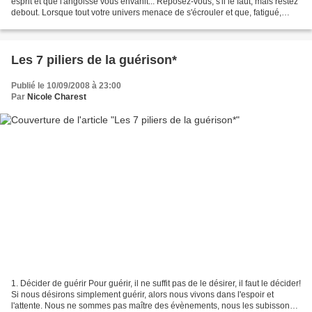
esprit et que l'angoisse vous envahit... Reposez-vous, s'il le faut, mais restez
debout. Lorsque tout votre univers menace de s'écrouler et que, fatigué,
vous sentez la confiance...
Les 7 piliers de la guérison*
Publié le 10/09/2008 à 23:00
Par
Nicole Charest
1. Décider de guérir Pour guérir, il ne suffit pas de le désirer, il faut le décider!
Si nous désirons simplement guérir, alors nous vivons dans l'espoir et
l'attente. Nous ne sommes pas maître des évènements, nous les subissons.