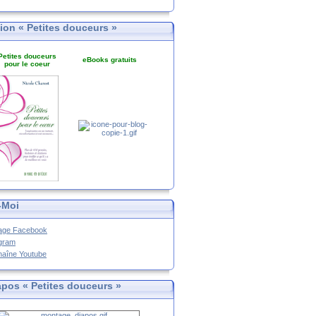
tion « Petites douceurs »
Petites douceurs
eBooks gratuits
pour le coeur
-Moi
age Facebook
agram
haîne Youtube
apos « Petites douceurs »