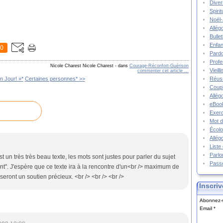
Diver
Spiri
Noël-
Allég
Bulle
Enfa
0
Pard
Prof
Nicole Charest Nicole Charest
-
dans
Courage-Réconfort-Guérison
Vieil
commenter cet article
…
Réuss
n Jour! »*
Certaines personnes* >>
Coupl
Allég
eBook
Exerc
Mot d
Écolo
Allég
Liste
Parlo
 un très très beau texte, les mots sont justes pour parler du sujet
Pass
érent". J'espère que ce texte ira à la rencontre d'un<br /> maximum de
seront un soutien précieux. <br /> <br /> <br />
Inscriv
Abonnez-v
Email