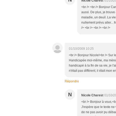
Nicole Charest
01/10/2
<br /> <br /> Bonjour Car
aussi. De plus, je trouve 
maladie, un deuil. La vie
nullement prévu aller... M
/> <br /> <br /> <br />
01/10/2009 10:25
<br /> Bonjour Nicole!<br /> Sur l
Handicapée moi-même, ma mère ne
handicapé à la fin de sa vie, je l'a
n'était pas différent, il était mon 
Répondre
N
Nicole Charest
01/10/2
<br /> Bonjour à vous,<b
J'espère que le texte ne
de ne pas avoir pu débar