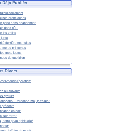
s Déjà Publiés
rd'hui seulement
eines silencieuses
r prise sans abandonner
ais donc dû...
er les voiles
 juste
rité derrière nos fuites
thme du printemps
 des mots justes
nges du quotidien
rs Divers
es/Amour/Séparation*
*
z au suivant*
s gratuits
onopono - Pardonne-moi, je t'aime*
e présente
nfiance en soi*
ix sur terre*
a, notre peau spirituelle*
nheur*
ogie, l'affaire de tous!*