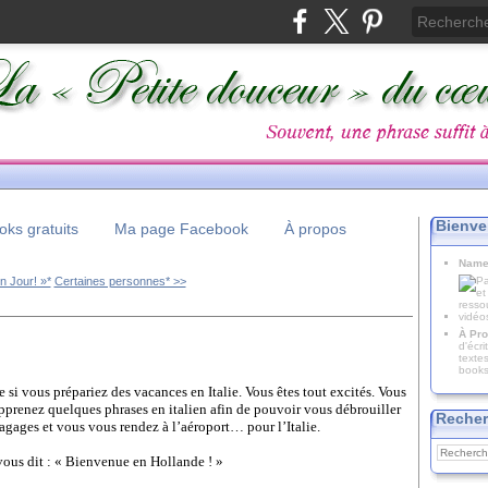
Bienve
ks gratuits
Ma page Facebook
À propos
Name
n Jour! »*
Certaines personnes* >>
À Pro
d'écr
texte
books
si vous prépariez des vacances en Italie. Vous êtes tout excités. Vous
apprenez quelques phrases en italien afin de pouvoir vous débrouiller
Recher
agages et vous vous rendez à l’aéroport… pour l’Italie.
vous dit : « Bienvenue en Hollande ! »