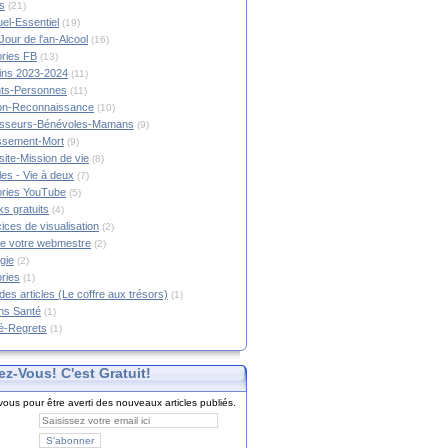
s
(21)
tuel-Essentiel
(19)
Jour de l'an-Alcool
(16)
ories FB
(13)
tins 2023-2024
(11)
nts-Personnes
(11)
on-Reconnaissance
(10)
esseurs-Bénévoles-Mamans
(9)
lissement-Mort
(9)
ite-Mission de vie
(8)
es - Vie à deux
(7)
ories YouTube
(5)
s gratuits
(4)
ices de visualisation
(2)
e votre webmestre
(2)
gie
(2)
ories
(1)
 des articles (Le coffre aux trésors)
(1)
ns Santé
(1)
é-Regrets
(1)
ez-Vous! C'est Gratuit!
ous pour être averti des nouveaux articles publiés.