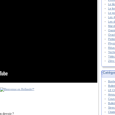
Le lâ
Le li
Le po
Les 4
Les d
Mal d
Oasis
Oracl
Petit
Physi
Réuss
Techn
Téléc
Zéro 
Catégo
Bonhe
Bulle
LE C
Amou
Cour
Bulle
Stres
Citat
on devoir ?