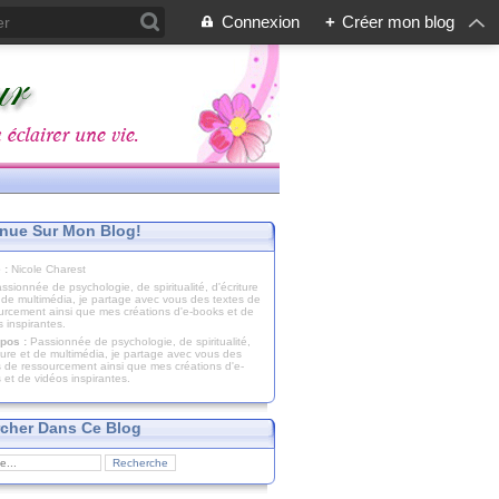
Connexion
+
Créer mon blog
nue Sur Mon Blog!
 :
Nicole Charest
pos :
Passionnée de psychologie, de spiritualité,
iture et de multimédia, je partage avec vous des
s de ressourcement ainsi que mes créations d'e-
 et de vidéos inspirantes.
cher Dans Ce Blog