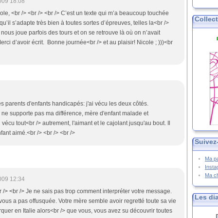
009 18:08
ole, <br /> <br /> <br /> C’est un texte qui m’a beaucoup touchée
Collec
qu’il s’adapte très bien à toutes sortes d’épreuves, telles la<br />
 nous joue parfois des tours et on se retrouve là où on n’avait
erci d’avoir écrit. Bonne journée<br /> et au plaisir! Nicole ; )))<br
es parents d'enfants handicapés: j'ai vécu les deux côtés.
 supporte pas ma différence, mère d'enfant malade et
i vécu tout<br /> autrement, l'aimant et le cajolant jusqu'au bout. Il
enfant aimé.<br /> <br /> <br />
Suivez
Ma p
Inst
Ma c
009 12:34
r /> <br /> Je ne sais pas trop comment interpréter votre message.
Les di
 vous a pas offusquée. Votre mère semble avoir regretté toute sa vie
quer en Italie alors<br /> que vous, vous avez su découvrir toutes