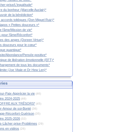
cher-prise/L'inquiétude*
vre du bonheur (Marcelle Auclair)*
uvoir de la bénédiction*
 accords toltèques (Don Miguel Ruiz)*
iapos « Petites douceurs »*
e l'âme/Mission de vie*
 pour l'âme/Réconfort*
es des anges (Doreen Virtue)*
es douceurs pour le cœur*
que quantique*
ite/Abondance/Pensée positive*
ique de libération émotionnelle (EFT)*
hargement de tous les documents*
limite (Joe Vitale et Dr Hew Len)*
ries
ur-Paix-Apprécier la vie
(46)
tins 2024-2025
(46)
OFFRE AUX TRÉSORS*
(45)
r-Amour de soi-Bonté
(36)
age-Réconfort-Guérison
(35)
tins 2025-2026
(32)
s-Lâcher prise-Problèmes
(29)
ions en vidéos
(26)