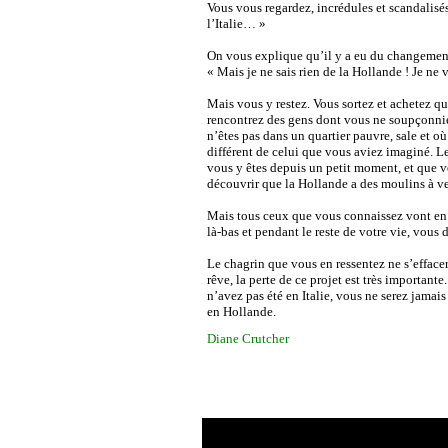
Vous vous regardez, incrédules et scandalisés
l’Italie… »
On vous explique qu’il y a eu du changement,
« Mais je ne sais rien de la Hollande ! Je ne 
Mais vous y restez. Vous sortez et achetez 
rencontrez des gens dont vous ne soupçonnie
n’êtes pas dans un quartier pauvre, sale et o
différent de celui que vous aviez imaginé. Le
vous y êtes depuis un petit moment, et que 
découvrir que la Hollande a des moulins à v
Mais tous ceux que vous connaissez vont en I
là-bas et pendant le reste de votre vie, vous di
Le chagrin que vous en ressentez ne s’effacer
rêve, la perte de ce projet est très importante
n’avez pas été en Italie, vous ne serez jamais 
en Hollande.
Diane Crutcher