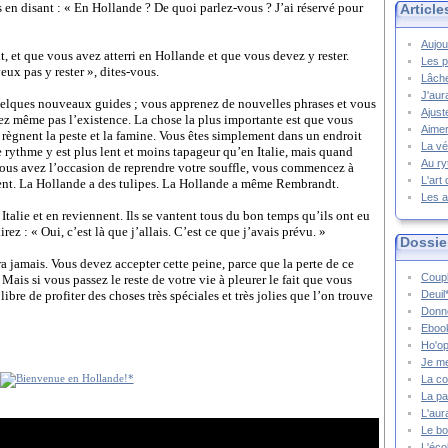
 en disant : « En Hollande ? De quoi parlez-vous ? J’ai réservé pour
Article
Aujou
 et que vous avez atterri en Hollande et que vous devez y rester.
Les p
veux pas y rester », dites-vous.
Lâche
J'aur
quelques nouveaux guides ; vous apprenez de nouvelles phrases et vous
Ajust
z même pas l’existence. La chose la plus importante est que vous
Aimer
ù règnent la peste et la famine. Vous êtes simplement dans un endroit
La vé
 rythme y est plus lent et moins tapageur qu’en Italie, mais quand
Au ry
vous avez l’occasion de reprendre votre souffle, vous commencez à
L'art
ent. La Hollande a des tulipes. La Hollande a même Rembrandt.
Les a
talie et en reviennent. Ils se vantent tous du bon temps qu’ils ont eu
rez : « Oui, c’est là que j’allais. C’est ce que j’avais prévu. »
Dossie
a jamais. Vous devez accepter cette peine, parce que la perte de ce
Coupl
. Mais si vous passez le reste de votre vie à pleurer le fait que vous
libre de profiter des choses très spéciales et très jolies que l’on trouve
Deuil
Donne
Ebook
Ho'op
Je m
La co
La pa
L'aur
Le bo
L'écol