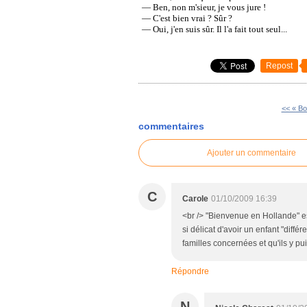
— Ben, non m'sieur, je vous jure !
— C'est bien vrai ? Sûr ?
— Oui, j'en suis sûr. Il l'a fait tout seul...
Repost
<< « Bo
commentaires
Ajouter un commentaire
C
Carole
01/10/2009 16:39
<br /> "Bienvenue en Hollande" est
si délicat d'avoir un enfant "diff
familles concernées et qu'ils y pui
Répondre
N