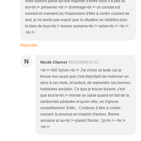
vrais valeurs parce qu'une majorité d'entre nous n'a pas su
les<br /> préserver.<br /> dommage<br /> ce constat est
navrant et vraiment j'ai l'impression d'être à contre courant de
tout, je ne perds pas espoir que la situation se rétablira pour
le bien de tous<br /> bonne semaine<br /> sylvie<br /> <br />
<br />
Répondre
N
Nicole Charest
09/10/2009 02:32
<br /> Allô Sylvie,<br /> J'ai choisi ce texte car je
trouve moi aussi que c'est important de redonner un
sens à ces mots, et surtout, de reprendre ces bonnes
habitudes sociales. Ce que je trouve bizarre, c'est
que tout le<br /> monde se salue quand on fait de la
randonnée pédestre et qu'en ville, on s'ignore
complètement. Enfin... Continue à être à contre-
courant, tu pourras en inspirer d'autres. Bonne
semaine et au<br /> plaisir! Nicole ; )))<br /> <br />
<br />