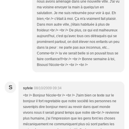
nous avons aménagé dans une nouvelle ville. J'ai vu
ma voisine envoyer la main à quelqu'un en
salutation. Je me suis retournée pour voir à qui. Eh
bien,<br /> c'était à moi. Ça m'a vraiment fait plaisir.
Dans mon autre ville, j'étais habituée à plus de
froideur.<br /> <br /> De plus, ce qui est malheureux
aujourd'hui, c'est qu'avec tous ces détraqués qui se
promènent partout, on doit élever nos enfants un peu
dans la peur : ne parle pas aux inconnus, etc...
Comme<br /> la vie serait belle si on pouvait tous se
faire confiance!!!<br /> <br /> Bonne semaine à toi,
Bisous! Nicole<br /> <br /> <br />
S
sylvie
08/10/2009 09:34
<br /> Bonjour Nicole<br /> <br /> J'aim bien ce texte sur le
bonjour il fort regretable que notre société les personnes ne
saventpls dire bonjour merci au revoir dans quel monde
vivons nous il serait grand temps que notre ste<br /> revienne
plus humaine, j'ai l'impression que les gens font les choses
mécaniquement ne communiquent plus où sont parties les