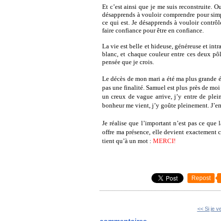
Et c’est ainsi que je me suis reconstruite. O
désapprends à vouloir comprendre pour s
ce qui est. Je désapprends à vouloir contrô
faire confiance pour être en confiance.
La vie est belle et hideuse, généreuse et intra
blanc, et chaque couleur entre ces deux pôles
pensée que je crois.
Le décès de mon mari a été ma plus grande é
pas une finalité. Samuel est plus près de moi
un creux de vague arrive, j’y entre de pl
bonheur me vient, j’y goûte pleinement. J’em
Je réalise que l’important n’est pas ce que
offre ma présence, elle devient exactement
tient qu’à un mot :
MERCI!
Repost
<< Si je v