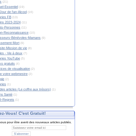
s
(21)
tuel-Essentiel
(19)
Jour de l'an-Alcool
(16)
ories FB
(13)
tins 2023-2024
(11)
nts-Personnes
(11)
on-Reconnaissance
(10)
esseurs-Bénévoles-Mamans
(9)
lissement-Mort
(9)
ite-Mission de vie
(8)
es - Vie à deux
(7)
ories YouTube
(5)
s gratuits
(4)
ices de visualisation
(2)
e votre webmestre
(2)
gie
(2)
ories
(1)
 des articles (Le coffre aux trésors)
(1)
ns Santé
(1)
é-Regrets
(1)
ez-Vous! C'est Gratuit!
ous pour être averti des nouveaux articles publiés.