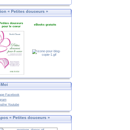
tion « Petites douceurs »
Petites douceurs
eBooks gratuits
pour le coeur
-Moi
age Facebook
agram
haîne Youtube
apos « Petites douceurs »