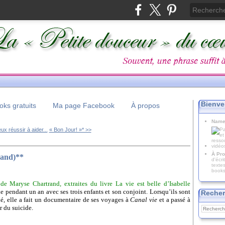
Bienve
ks gratuits
Ma page Facebook
À propos
Name
eux réussir à aider...
« Bon Jour! »* >>
À Pro
rand)**
d'écr
texte
books
 de Maryse Chartrand, extraites du livre
La vie est belle d’Isabelle
e pendant un an avec ses trois enfants et son conjoint. Lorsqu’ils sont
Recher
dé, elle a fait un documentaire de ses voyages à
Canal vie
et a passé à
r du suicide.