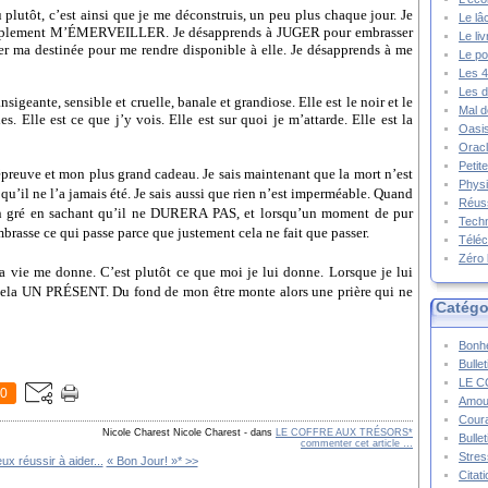
u plutôt, c’est ainsi que je me déconstruis, un peu plus chaque jour. Je
Le lâ
implement M’ÉMERVEILLER. Je désapprends à JUGER pour embrasser
Le li
ler ma destinée pour me rendre disponible à elle. Je désapprends à me
Le po
Les 4
Les d
nsigeante, sensible et cruelle, banale et grandiose. Elle est le noir et le
Mal d
. Elle est ce que j’y vois. Elle est sur quoi je m’attarde. Elle est la
Oasis
Oracl
Petit
preuve et mon plus grand cadeau. Je sais maintenant que la mort n’est
Physi
 qu’il ne l’a jamais été. Je sais aussi que rien n’est imperméable. Quand
Réuss
ein gré en sachant qu’il ne DURERA PAS, et lorsqu’un moment de pur
Techn
brasse ce qui passe parce que justement cela ne fait que passer.
Téléc
Zéro 
 la vie me donne. C’est plutôt ce que moi je lui donne. Lorsque je lui
 cela UN PRÉSENT. Du fond de mon être monte alors une prière qui ne
Catégo
Bonhe
Bulle
LE C
0
Amou
Cour
Nicole Charest Nicole Charest
-
dans
LE COFFRE AUX TRÉSORS*
Bulle
commenter cet article
…
Stres
eux réussir à aider...
« Bon Jour! »* >>
Citat