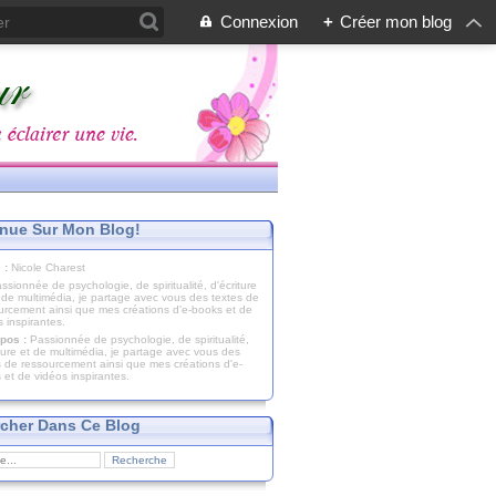
Connexion
+
Créer mon blog
nue Sur Mon Blog!
 :
Nicole Charest
pos :
Passionnée de psychologie, de spiritualité,
iture et de multimédia, je partage avec vous des
s de ressourcement ainsi que mes créations d'e-
 et de vidéos inspirantes.
cher Dans Ce Blog