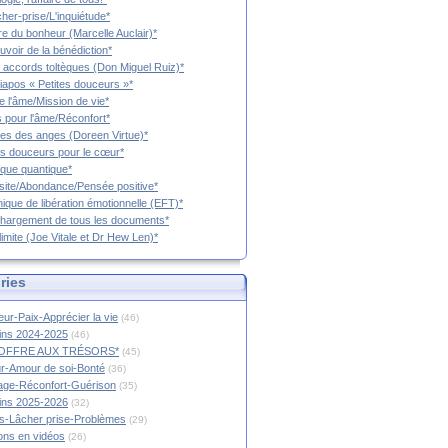
cher-prise/L'inquiétude*
vre du bonheur (Marcelle Auclair)*
uvoir de la bénédiction*
 accords toltèques (Don Miguel Ruiz)*
iapos « Petites douceurs »*
e l'âme/Mission de vie*
 pour l'âme/Réconfort*
es des anges (Doreen Virtue)*
es douceurs pour le cœur*
que quantique*
ite/Abondance/Pensée positive*
ique de libération émotionnelle (EFT)*
hargement de tous les documents*
limite (Joe Vitale et Dr Hew Len)*
ries
ur-Paix-Apprécier la vie
(46)
tins 2024-2025
(46)
OFFRE AUX TRÉSORS*
(45)
r-Amour de soi-Bonté
(36)
age-Réconfort-Guérison
(35)
tins 2025-2026
(32)
s-Lâcher prise-Problèmes
(29)
ions en vidéos
(26)