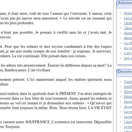
Article
ant, il était mort, vidé de tout l’amour qui l’entourait. L’amour, cette
Aujou
n’avait pas pu sauver mon amoureux. « Le suicide est un tsunami qui
Les p
rs les plus profondes.
Lâche
J'aur
était pas possible. Je pensais à vieillir sans lui et j’avais mal. Je
Ajust
 encore.
Aimer
La vé
t.
Peur que les enfants et moi soyons condamnés à être des loques
Au ry
t, je me suis rendu compte de son irréalité : je respirais. Je survivais.
L'art
 enfants. La vie continuait. Elle pulsait dans nos veines.
Les a
é les arbres très attentivement. Étaient-ils différents depuis sa mort? La
les, flamboyantes.
L’air vivifiant.
Dossie
oment présent. L’ici maintenant auquel les maîtres spirituels nous
Coupl
finie.
Deuil
Donne
seul endroit dans la quiétude était le PRÉSENT. J’ai alors entrepris de
Ebook
evenir dans ce lieu libre de tout tourment. Aussi, quand les enfants et
Ho'op
prenais au vol cet instant et je demandais aux enfants : « Qu’est-ce qui
Je m
nnête était toujours la même. Rien. Nous étions bien. LA VIE ÉTAIT
La co
La pa
 qui causent notre SOUFFRANCE. L’existence est innocente. Dépouillée
L'aur
ur. Toujours.
Le bo
L'écol