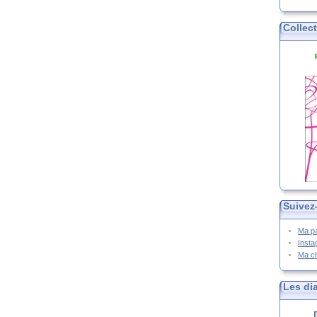
Collec
Suivez
Ma p
Inst
Ma c
Les di