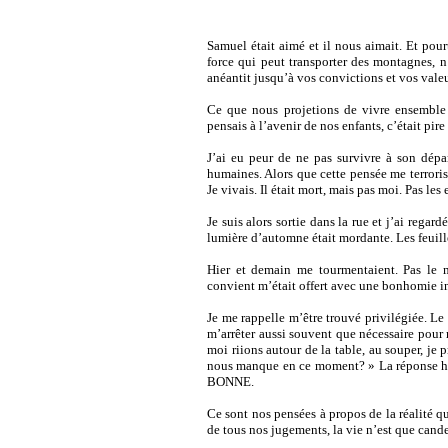
Samuel était aimé et il nous aimait. Et pourt
force qui peut transporter des montagnes, 
anéantit jusqu’à vos convictions et vos valeu
Ce que nous projetions de vivre ensemble n’
pensais à l’avenir de nos enfants, c’était pire
J’ai eu peur de ne pas survivre à son dépar
humaines. Alors que cette pensée me terrorisai
Je vivais. Il était mort, mais pas moi. Pas les
Je suis alors sortie dans la rue et j’ai regard
lumière d’automne était mordante.
Les feuil
Hier et demain me tourmentaient. Pas le m
convient m’était offert avec une bonhomie in
Je me rappelle m’être trouvé privilégiée. Le 
m’arrêter aussi souvent que nécessaire pour r
moi riions autour de la table, au souper, je 
nous manque en ce moment? » La réponse ho
BONNE.
Ce sont nos pensées à propos de la réalité
de tous nos jugements, la vie n’est que cande