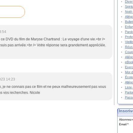
Diver
Spiri
Noël-
Allég
Bulle
Enfa
3:54
Pard
Prof
ce DVD du film de Maryse Chartrand : Le voyage d'une vie.<br />
Vieil
'y suis pas arrivée.<br /> Votre réponse sera grandement appréciée.
Réuss
Coupl
Allég
eBook
Exerc
Mot d
Écolo
023 14:23
Allég
 je ne connais pas ce film et ne peux malheureusement pas vous
Liste
s vos recherches. Nicole
Parlo
Pass
Inscriv
Abonnez-v
Email