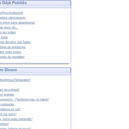
s Déjà Publiés
rd'hui seulement
eines silencieuses
r prise sans abandonner
ais donc dû...
er les voiles
 juste
rité derrière nos fuites
thme du printemps
 des mots justes
nges du quotidien
rs Divers
es/Amour/Séparation*
*
z au suivant*
s gratuits
onopono - Pardonne-moi, je t'aime*
e présente
nfiance en soi*
ix sur terre*
a, notre peau spirituelle*
nheur*
ogie, l'affaire de tous!*