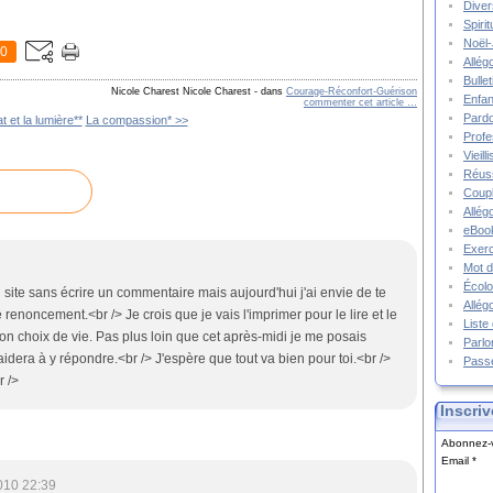
Diver
Spiri
Noël-
0
Allég
Bulle
Nicole Charest Nicole Charest
-
dans
Courage-Réconfort-Guérison
Enfa
commenter cet article
…
Pard
t et la lumière**
La compassion* >>
Prof
Vieil
Réuss
Coupl
Allég
eBook
Exerc
Mot d
Écolo
on site sans écrire un commentaire mais aujourd'hui j'ai envie de te
Allég
 renoncement.<br /> Je crois que je vais l'imprimer pour le lire et le
Liste
mon choix de vie. Pas plus loin que cet après-midi je me posais
Parlo
aidera à y répondre.<br /> J'espère que tout va bien pour toi.<br />
Pass
r />
Inscriv
Abonnez-v
Email
010 22:39