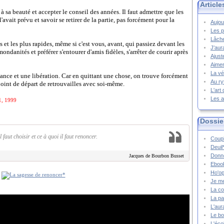
Article
 à sa beauté et accepter le conseil des années. Il faut admettre que les
vait prévu et savoir se retirer de la partie, pas forcément pour la
Aujou
Les p
Lâche
es et les plus rapides, même si c'est vous, avant, qui passiez devant les
J'aur
ndanités et préférer s'entourer d'amis fidèles, s'arrêter de courir après
Ajust
Aimer
La vé
nce et une libération. Car en quittant une chose, on trouve forcément
Au ry
point de départ de retrouvailles avec soi-même.
L'art
Les a
1, 1999
Dossie
l faut choisir et ce à quoi il faut renoncer.
Coupl
Deuil
Donne
Jacques de Bourbon Busset
Ebook
Ho'op
Je m
La co
La pa
L'aur
Le bo
L'écol