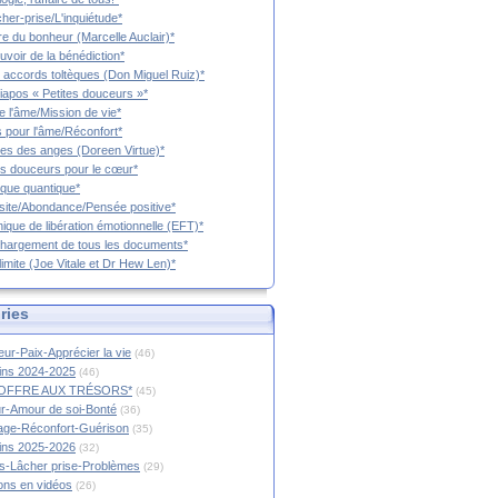
cher-prise/L'inquiétude*
vre du bonheur (Marcelle Auclair)*
uvoir de la bénédiction*
 accords toltèques (Don Miguel Ruiz)*
iapos « Petites douceurs »*
e l'âme/Mission de vie*
 pour l'âme/Réconfort*
es des anges (Doreen Virtue)*
es douceurs pour le cœur*
que quantique*
ite/Abondance/Pensée positive*
ique de libération émotionnelle (EFT)*
hargement de tous les documents*
limite (Joe Vitale et Dr Hew Len)*
ries
ur-Paix-Apprécier la vie
(46)
tins 2024-2025
(46)
OFFRE AUX TRÉSORS*
(45)
r-Amour de soi-Bonté
(36)
age-Réconfort-Guérison
(35)
tins 2025-2026
(32)
s-Lâcher prise-Problèmes
(29)
ions en vidéos
(26)