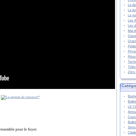
Le lâ
Le li
Le po
Les 4
Les d
Mal d
Oasis
Oracl
Petit
Physi
Réuss
Techn
Téléc
Zéro 
Catégo
Bonhe
Bulle
LE C
Amou
Cour
Bulle
Stres
ensemble pour le foyer.
Citat