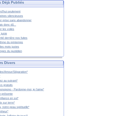
s Déjà Publiés
rd'hui seulement
eines silencieuses
r prise sans abandonner
ais donc dû...
er les voiles
 juste
rité derrière nos fuites
thme du printemps
 des mots justes
nges du quotidien
rs Divers
es/Amour/Séparation*
*
z au suivant*
s gratuits
onopono - Pardonne-moi, je t'aime*
e présente
nfiance en soi*
ix sur terre*
a, notre peau spirituelle*
nheur*
ogie, l'affaire de tous!*