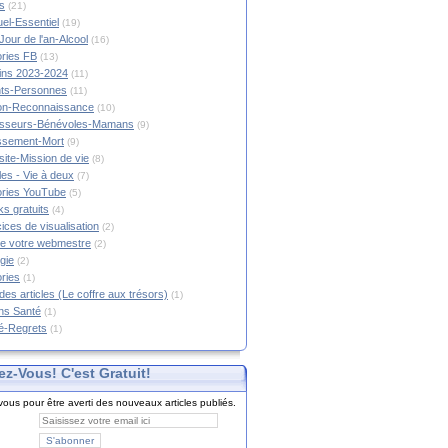
s
(21)
tuel-Essentiel
(19)
Jour de l'an-Alcool
(16)
ories FB
(13)
tins 2023-2024
(11)
nts-Personnes
(11)
on-Reconnaissance
(10)
esseurs-Bénévoles-Mamans
(9)
lissement-Mort
(9)
ite-Mission de vie
(8)
es - Vie à deux
(7)
ories YouTube
(5)
s gratuits
(4)
ices de visualisation
(2)
e votre webmestre
(2)
gie
(2)
ories
(1)
 des articles (Le coffre aux trésors)
(1)
ns Santé
(1)
é-Regrets
(1)
ez-Vous! C'est Gratuit!
ous pour être averti des nouveaux articles publiés.