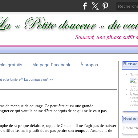
Bienve
ks gratuits
Ma page Facebook
À propos
Name
t et la lumière**
La compassion* >>
À Pro
d'écr
texte
books
e de manque de courage. Ce peut être aussi une grande
inguer ce qui vaut la peine d'être conquis de ce qui ne le vaut pas,
Recher
he de sa propre défaite », rappelle Gracian. Il ne s'agit pas de baisser
 difficulté, mais plutôt de ne pas perdre son temps et s'user dans de