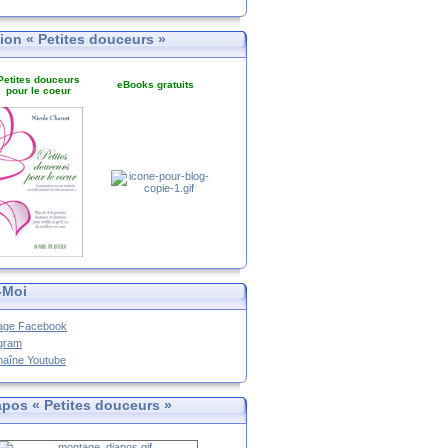
tion « Petites douceurs »
Petites douceurs
eBooks gratuits
pour le coeur
-Moi
age Facebook
agram
haîne Youtube
apos « Petites douceurs »