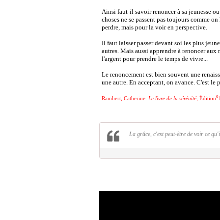
Ainsi faut-il savoir renoncer à sa jeunesse ou
choses ne se passent pas toujours comme on l'a
perdre, mais pour la voir en perspective.
Il faut laisser passer devant soi les plus jeun
autres. Mais aussi apprendre à renoncer aux mo
l'argent pour prendre le temps de vivre.
..
Le renoncement est bien souvent une renaissa
une autre. En acceptant, on avance. C'est le 
o
Rambert, Catherine.
Le livre de la sérénité,
Édition
La grâce, c'est peut-être de voir ce qu'i