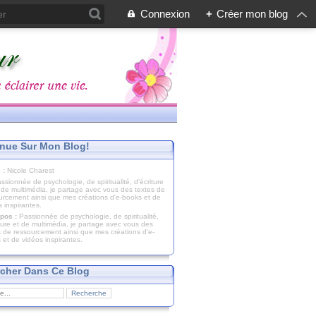
Connexion
+
Créer mon blog
nue Sur Mon Blog!
 :
Nicole Charest
pos :
Passionnée de psychologie, de spiritualité,
iture et de multimédia, je partage avec vous des
s de ressourcement ainsi que mes créations d'e-
 et de vidéos inspirantes.
cher Dans Ce Blog