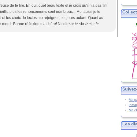
use de te lire. Eh oui, quel beau texte et je crois qu'il n'a pas fini
ieillit, plus les renoncements sont nombreux... Moi aussi je te
Collec
t et tes choix de textes me rejoignent toujours autant. Quant au
ien merci. Bonne réflexion ma chère! Nicole<br /> <br /> <br />
Suivez
Ma p
Inst
Ma c
Les di