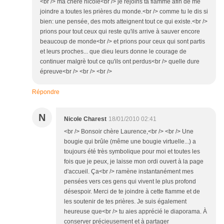
<br /> ma chère nicole<br /> je rejoins ta flamme afin de me
joindre a toutes les prières du monde.<br /> comme tu le dis si
bien: une pensée, des mots atteignent tout ce qui existe.<br />
prions pour tout ceux qui reste qu'ils arrive à sauver encore
beaucoup de monde<br /> et prions pour ceux qui sont partis
et leurs proches... que dieu leurs donne le courage de
continuer malgrè tout ce qu'ils ont perdus<br /> quelle dure
épreuve<br /> <br /> <br />
Répondre
N
Nicole Charest
18/01/2010 02:41
<br /> Bonsoir chère Laurence,<br /> <br /> Une
bougie qui brûle (même une bougie virtuelle...) a
toujours été très symbolique pour moi et toutes les
fois que je peux, je laisse mon ordi ouvert à la page
d'accueil. Ça<br /> ramène instantanément mes
pensées vers ces gens qui vivent le plus profond
désespoir. Merci de te joindre à cette flamme et de
les soutenir de tes prières. Je suis également
heureuse que<br /> tu aies apprécié le diaporama. À
conserver précieusement et à partager