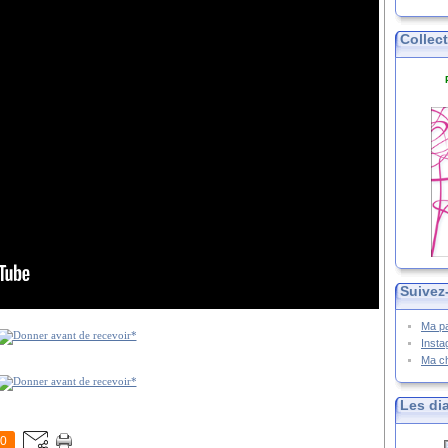
Collec
Suivez
Ma p
Inst
Ma c
Les di
0