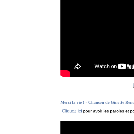
Merci la vie ! - Chanson de Ginette Ren
Cliquez ici
pour avoir les paroles et po