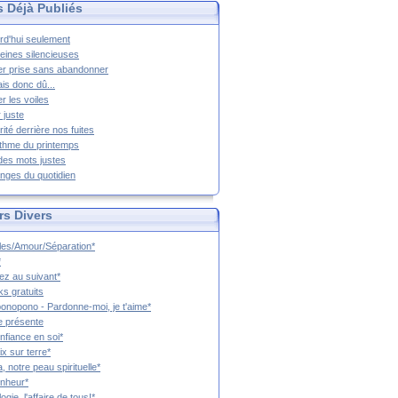
s Déjà Publiés
rd'hui seulement
eines silencieuses
r prise sans abandonner
ais donc dû...
er les voiles
 juste
rité derrière nos fuites
thme du printemps
 des mots justes
nges du quotidien
rs Divers
es/Amour/Séparation*
*
z au suivant*
s gratuits
onopono - Pardonne-moi, je t'aime*
e présente
nfiance en soi*
ix sur terre*
a, notre peau spirituelle*
nheur*
ogie, l'affaire de tous!*