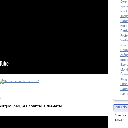
Diver
Spiri
Noël-
Allég
Bulle
Enfa
Pard
Prof
Vieil
Réuss
Coupl
Allég
eBook
Exerc
Mot d
Écolo
Allég
Liste
Parlo
Pass
o
urquoi pas, les chanter à tue-tête!
Inscriv
Abonnez-v
Email