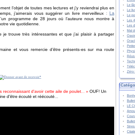
Le lâ
ent l’objet de toutes mes lectures et j’y reviendrai plus en
Le li
La
temps, j’aimerais vous suggérer un livre merveilleux :
Le po
t d’un programme de 28 jours où l’auteure nous montre à
Les 4
notre vie quotidienne.
Les d
Mal d
je trouve très intéressantes et que j’ai plaisir à partager
Oasis
Oracl
Petit
maine et vous remercie d’être présents-es sur ma route
Physi
Réuss
Techn
Téléc
Zéro 
Catégo
is reconnaissant d'avoir cette aile de poulet... »
OUF! Un
Bonhe
ne d'être écouté et réécouté...
Bulle
LE C
Amou
Cour
Bulle
Stres
Citat