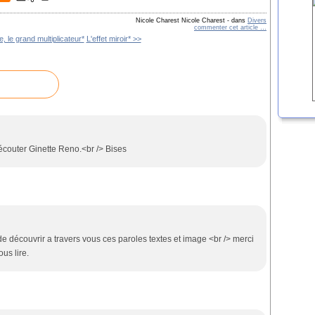
Nicole Charest Nicole Charest
-
dans
Divers
commenter cet article
…
e, le grand multiplicateur*
L'effet miroir* >>
écouter Ginette Reno.<br /> Bises
 découvrir a travers vous ces paroles textes et image <br /> merci
us lire.