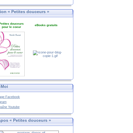
tion « Petites douceurs »
Petites douceurs
eBooks gratuits
pour le coeur
-Moi
age Facebook
agram
haîne Youtube
apos « Petites douceurs »