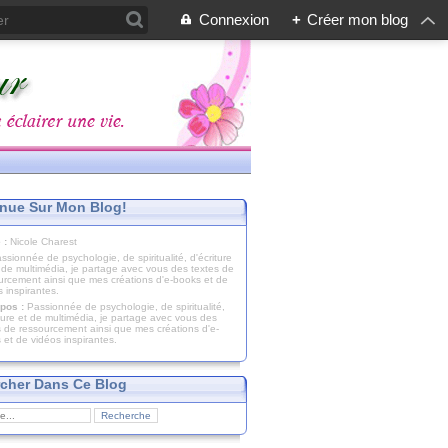
Connexion
+
Créer mon blog
nue Sur Mon Blog!
 :
Nicole Charest
pos :
Passionnée de psychologie, de spiritualité,
iture et de multimédia, je partage avec vous des
s de ressourcement ainsi que mes créations d'e-
 et de vidéos inspirantes.
cher Dans Ce Blog