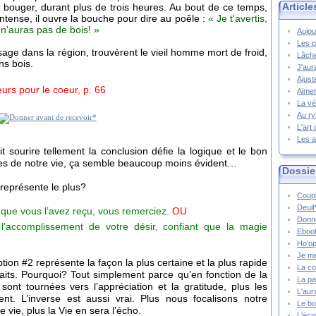
Article
ans bouger, durant plus de trois heures. Au bout de ce temps,
intense, il ouvre la bouche pour dire au poêle :
« Je t'avertis,
 n'auras pas de bois! »
Aujou
Les p
ge dans la région, trouvèrent le vieil homme mort de froid,
Lâche
ns bois.
J'aur
Ajust
urs pour le coeur, p. 66
Aimer
La vé
Au ry
L'art
Les a
it sourire tellement la conclusion défie la logique et le bon
nes de notre vie, ça semble beaucoup moins évident…
Dossie
représente le plus?
Coupl
Deuil
 que vous l’avez reçu, vous remerciez.
OU
Donne
l’accomplissement de votre désir, confiant que la magie
Ebook
Ho'op
Je m
ion #2 représente la façon la plus certaine et la plus rapide
La co
haits. Pourquoi? Tout simplement parce qu’en fonction de la
La pa
 sont tournées vers l’appréciation et la gratitude, plus les
L'aur
ent. L’inverse est aussi vrai. Plus nous focalisons notre
Le bo
 vie, plus la Vie en sera l’écho.
L'écol