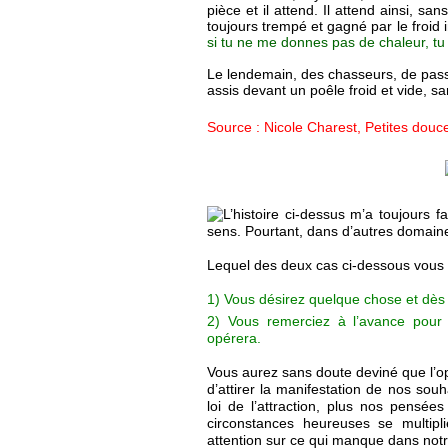
pièce et il attend. Il attend ainsi, s
toujours trempé et gagné par le froid 
si tu ne me donnes pas de chaleur, tu
Le lendemain, des chasseurs, de passa
assis devant un poêle froid et vide, sa
Source : Nicole Charest, Petites douce
L’histoire ci-dessus m’a toujours fa
sens. Pourtant, dans d’autres domai
Lequel des deux cas ci-dessous vous 
1) Vous désirez quelque chose et dès
2) Vous remerciez à l’avance pour 
opérera.
Vous aurez sans doute deviné que l’opt
d’attirer la manifestation de nos sou
loi de l’attraction, plus nos pensées
circonstances heureuses se multipli
attention sur ce qui manque dans notre