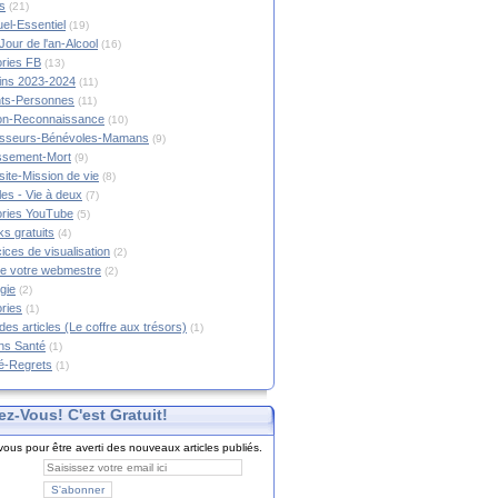
s
(21)
tuel-Essentiel
(19)
Jour de l'an-Alcool
(16)
ories FB
(13)
tins 2023-2024
(11)
nts-Personnes
(11)
on-Reconnaissance
(10)
esseurs-Bénévoles-Mamans
(9)
lissement-Mort
(9)
ite-Mission de vie
(8)
es - Vie à deux
(7)
ories YouTube
(5)
s gratuits
(4)
ices de visualisation
(2)
e votre webmestre
(2)
gie
(2)
ories
(1)
 des articles (Le coffre aux trésors)
(1)
ns Santé
(1)
é-Regrets
(1)
ez-Vous! C'est Gratuit!
ous pour être averti des nouveaux articles publiés.