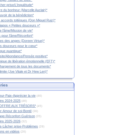
cher-prise/L'inquiétude*
vre du bonheur (Marcelle Auclair)*
uvoir de la bénédiction*
 accords toltèques (Don Miguel Ruiz)*
iapos « Petites douceurs »*
e l'âme/Mission de vie*
 pour l'âme/Réconfort*
es des anges (Doreen Virtue)*
es douceurs pour le cœur*
que quantique*
ite/Abondance/Pensée positive*
ique de libération émotionnelle (EFT)*
hargement de tous les documents*
limite (Joe Vitale et Dr Hew Len)*
ries
ur-Paix-Apprécier la vie
(46)
tins 2024-2025
(46)
OFFRE AUX TRÉSORS*
(45)
r-Amour de soi-Bonté
(36)
age-Réconfort-Guérison
(35)
tins 2025-2026
(32)
s-Lâcher prise-Problèmes
(29)
ions en vidéos
(26)