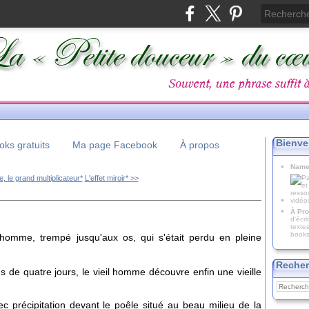
Bienve
ks gratuits
Ma page Facebook
À propos
Name
e, le grand multiplicateur*
L'effet miroir* >>
À Pro
d'écr
texte
books
 homme, trempé jusqu'aux os, qui s'était perdu en pleine
Recher
s de quatre jours, le vieil homme découvre enfin une vieille
vec précipitation devant le poêle situé au beau milieu de la