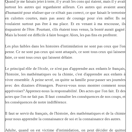
Quand je me faisais jeter à terre, il y avait les cons qui riaient, mais il y avait
surtout les autres qui regardaient ailleurs. Ces autres qui avaient assez
d'humanité pour réaliser que ce n'était pas correct, ce que faisait le terroriste
en culottes courtes, mais pas assez de courage pour s'en mêler. Ils ne
voulaient surtout pas être à ma place. Et en venant à ma rescousse, ils
risquaient de l'être. Pourtant, s'ils étaient tous venus, la bonté aurait gagné.
Mais la bonté est difficile à faire bouger. Alors, les pas fins en profitent.
Les plus faibles dans les histoires d'intimidation ne sont pas ceux que l'on
pense. Ce ne sont pas ceux qui sont attaqués, ce sont tous ceux qui laissent
faire, ce sont tous ceux qui laissent défaire.
Le principal rôle de l'école, ce n'est pas d'apprendre aux enfants le français,
l'histoire, les mathématiques ou la chimie, c'est d'apprendre aux enfants à
vivre ensemble. À peine sevré, on quitte sa famille pour passer ses journées
avec des dizaines d'étrangers. Pouvez-vous nous montrer comment nous
apprivoiser? Apprenez-nous la responsabilité. Des actes que l'on fait. Et des
actes que l'on ne fait pas. Il faut connaître les conséquences de nos coups, et
les conséquences de notre indifférence.
Il faut se servir du français, de l'histoire, des mathématiques et de la chimie
pour nous apprendre la connaissance de soi et la connaissance des autres.
Adulte, quand on est victime d'intimidation, on peut décider de quitter