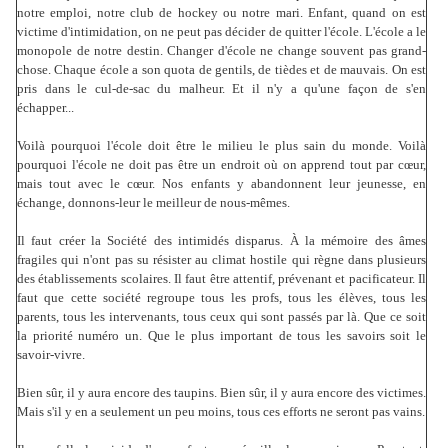
notre emploi, notre club de hockey ou notre mari. Enfant, quand on est
victime d'intimidation, on ne peut pas décider de quitter l'école. L'école a le
monopole de notre destin. Changer d'école ne change souvent pas grand-
chose. Chaque école a son quota de gentils, de tièdes et de mauvais. On est
pris dans le cul-de-sac du malheur. Et il n'y a qu'une façon de s'en
échapper...
Voilà pourquoi l'école doit être le milieu le plus sain du monde. Voilà
pourquoi l'école ne doit pas être un endroit où on apprend tout par cœur,
mais tout avec le cœur. Nos enfants y abandonnent leur jeunesse, en
échange, donnons-leur le meilleur de nous-mêmes.
Il faut créer la Société des intimidés disparus. À la mémoire des âmes
fragiles qui n'ont pas su résister au climat hostile qui règne dans plusieurs
des établissements scolaires. Il faut être attentif, prévenant et pacificateur. Il
faut que cette société regroupe tous les profs, tous les élèves, tous les
parents, tous les intervenants, tous ceux qui sont passés par là. Que ce soit
la priorité numéro un. Que le plus important de tous les savoirs soit le
savoir-vivre.
Bien sûr, il y aura encore des taupins. Bien sûr, il y aura encore des victimes.
Mais s'il y en a seulement un peu moins, tous ces efforts ne seront pas vains.