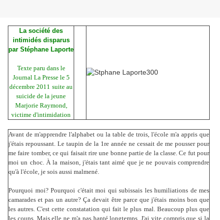
La société des
intimidés disparus
par Stéphane Laporte
Texte paru dans le
Journal La Presse le 5
décembre 2011
suite au
suicide de la jeune
Marjorie Raymond,
victime d'intimidation
Avant de m'apprendre l'alphabet ou la table de trois, l'école m'a appris que
j'étais repoussant. Le taupin de la 1re année ne cessait de me pousser pour
me faire tomber, ce qui faisait rire une bonne partie de la classe. Ce fut pour
moi un choc. À la maison, j'étais tant aimé que je ne pouvais comprendre
qu'à l'école, je sois aussi malmené.
Pourquoi moi? Pourquoi c'était moi qui subissais les humiliations de mes
camarades et pas un autre? Ça devait être parce que j'étais moins bon que
les autres. C'est cette constatation qui fait le plus mal. Beaucoup plus que
les coups. Mais elle ne m'a pas hanté longtemps. J'ai vite compris que si la