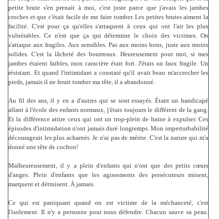
petite brute s'en prenait à moi, c'est juste parce que j'avais les jambes
croches et que c'était facile de me faire tomber. Les petites brutes aiment la
facilité. C'est pour ça qu'elles s'attaquent à ceux qui ont l'air les plus
vulnérables. Ce n'est que ça qui détermine le choix des victimes. On
s'attaque aux fragiles. Aux sensibles. Pas aux moins bons, juste aux moins
solides. C'est la lâcheté des bourreaux. Heureusement pour moi, si mes
jambes étaient faibles, mon caractère était fort. J'étais un faux fragile. Un
résistant. Et quand l'intimidant a constaté qu'il avait beau m'accrocher les
pieds, jamais il ne ferait tomber ma tête, il a abandonné.
Au fil des ans, il y en a d'autres qui se sont essayés. Étant un handicapé
allant à l'école des enfants normaux, j'étais toujours le différent de la gang.
Et la différence attire ceux qui ont un trop-plein de haine à expulser. Ces
épisodes d'intimidation n'ont jamais duré longtemps. Mon imperturbabilité
décourageait les plus acharnés. Je n'ai pas de mérite. C'est la nature qui m'a
donné une tête de cochon!
Malheureusement, il y a plein d'enfants qui n'ont que des petits cœurs
d'anges. Plein d'enfants que les agissements des persécuteurs minent,
marquent et détruisent. À jamais.
Ce qui est paniquant quand on est victime de la méchanceté, c'est
l'isolement. Il n'y a personne pour nous défendre. Chacun sauve sa peau.