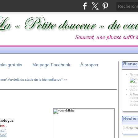
Bienve
ks gratuits
Ma page Facebook
À propos
Name
omme*
Au-delà du stade de la bienveillance* >>
À Pro
d'écr
texte
books
Recher
hologue
res :
eux?
uses?