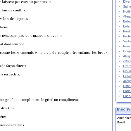
e laissent pas envahir par ceux-ci.
Diver
Spiri
lors de conflits.
Noël-
Allég
s lors de disputes.
Bulle
Enfa
diens.
Pard
ne ressassent pas leurs mauvais souvenirs.
Prof
Vieil
al dans leur vie.
Réuss
Coupl
contre les « ennemis » naturels du couple : les enfants, les beaux-
Allég
eBook
) de façon directe.
Exerc
Mot d
ls respectifs.
Écolo
Allég
Liste
Parlo
Pass
d’un grief : un compliment, le grief, un compliment.
nstructive.
Inscriv
ères.
Abonnez-v
Email
près des enfants.