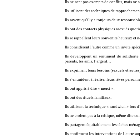
Ils ne sont pas exempts de conflits, mais ne s
Ils utilisent des techniques de rapprochement 
Ils savent qu’il y a toujours deux responsable
Ils ont des contacts physiques asexués quoti
Ils se rappellent leurs souvenirs heureux et 
Ils considèrent l’autre comme un invité spéci
Ils développent un sentiment de solidarité 
parents, les amis, l’argent…
Ils expriment leurs besoins (sexuels et autres
Ils s’entraident à réaliser leurs rêves personne
Ils ont appris à dire « merci ».
Ils ont des rituels familiaux.
Ils utilisent la technique « sandwich » lors 
Ils ne croient pas à la critique, même dite co
Ils partagent équitablement les tâches ménag
Ils confirment les interventions de l’autre au