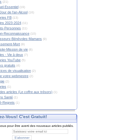
s
(21)
tuel-Essentiel
(19)
Jour de l'an-Alcool
(16)
ories FB
(13)
tins 2023-2024
(11)
nts-Personnes
(11)
on-Reconnaissance
(10)
esseurs-Bénévoles-Mamans
(9)
lissement-Mort
(9)
ite-Mission de vie
(8)
es - Vie à deux
(7)
ories YouTube
(5)
s gratuits
(4)
ices de visualisation
(2)
e votre webmestre
(2)
gie
(2)
ories
(1)
 des articles (Le coffre aux trésors)
(1)
ns Santé
(1)
é-Regrets
(1)
ez-Vous! C'est Gratuit!
ous pour être averti des nouveaux articles publiés.