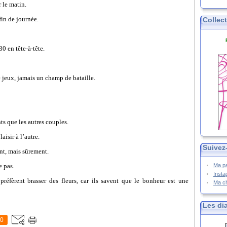
r le matin.
fin de journée.
Collec
0 en tête-à-tête.
de jeux, jamais un champ de bataille.
ts que les autres couples.
isir à l’autre.
Suivez
nt, mais sûrement.
e pas.
Ma p
Inst
réfèrent brasser des fleurs, car ils savent que le bonheur est une
Ma c
Les di
0