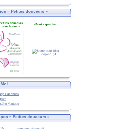
tion « Petites douceurs »
Petites douceurs
eBooks gratuits
pour le coeur
-Moi
age Facebook
agram
haîne Youtube
apos « Petites douceurs »