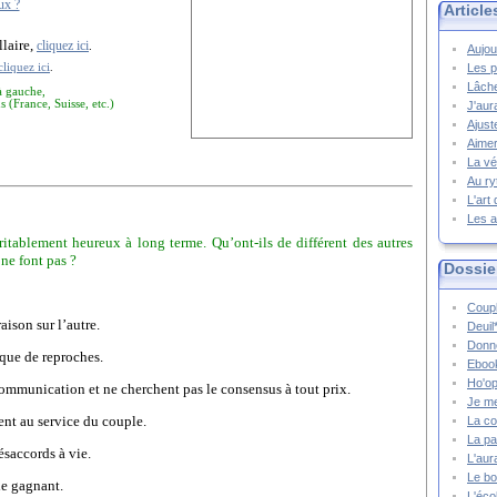
ux ?
Article
llaire,
cliquez ici
.
Aujou
cliquez ici
.
Les p
Lâche
à gauche,
s (France, Suisse, etc.)
J'aur
Ajust
Aimer
La vé
Au ry
L'art
Les a
ablement heureux à long terme. Qu’ont-ils de différent des autres
 ne font pas ?
Dossie
Coupl
aison sur l’autre.
Deuil
Donne
 que de reproches.
Ebook
Ho'op
 communication et ne cherchent pas le consensus à tout prix.
Je m
tent au service du couple.
La co
La pa
ésaccords à vie.
L'aur
Le bo
le gagnant.
L'écol