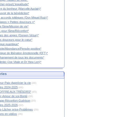
cher-prise/L'inquiétude*
vre du bonheur (Marcelle Auclair)*
uvoir de la bénédiction*
 accords toltèques (Don Miguel Ruiz)*
iapos « Petites douceurs »*
e l'âme/Mission de vie*
 pour l'âme/Réconfort*
es des anges (Doreen Virtue)*
es douceurs pour le cœur*
que quantique*
ite/Abondance/Pensée positive*
ique de libération émotionnelle (EFT)*
hargement de tous les documents*
limite (Joe Vitale et Dr Hew Len)*
ries
ur-Paix-Apprécier la vie
(46)
tins 2024-2025
(46)
OFFRE AUX TRÉSORS*
(45)
r-Amour de soi-Bonté
(36)
age-Réconfort-Guérison
(35)
tins 2025-2026
(32)
s-Lâcher prise-Problèmes
(29)
ions en vidéos
(26)