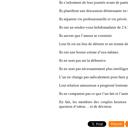
Ils s’informent de leur journée avant de parti
Ils planifient une discussion déstressante en 
Ils séparent vie professionnelle et vie privée.
Ils ont un rendez-vous hebdomadaire de 2 h 3
Ils savent que l’amour se construit.
Leur lit est un lieu de détente et un terrain 
Ils ont une bonne estime d’eux-mêmes.
Ils ne sont pas sur la défensive.
Ils ne sont pas nécessairement plus intelligen
L’un ne change pas radicalement pour faire pla
Leur relation amoureuse a progressé lenteme
Ils ne comparent pas ce que l’un fait et l’autr
En fait, les membres des couples heureux p
question d’odeur… et de décision.
Repost