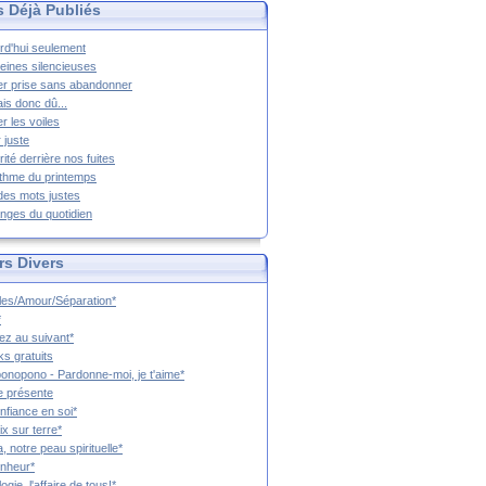
s Déjà Publiés
rd'hui seulement
eines silencieuses
r prise sans abandonner
ais donc dû...
er les voiles
 juste
rité derrière nos fuites
thme du printemps
 des mots justes
nges du quotidien
rs Divers
es/Amour/Séparation*
*
z au suivant*
s gratuits
onopono - Pardonne-moi, je t'aime*
e présente
nfiance en soi*
ix sur terre*
a, notre peau spirituelle*
nheur*
ogie, l'affaire de tous!*