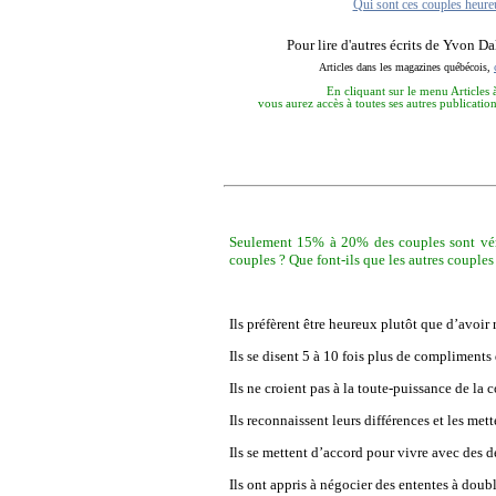
Qui sont ces couples heure
Pour lire d'autres écrits de Yvon Da
Articles dans les magazines québécois,
En cliquant sur le menu Articles 
vous aurez accès à toutes ses autres publication
Seulement 15% à 20% des couples sont vérit
couples ? Que font-ils que les autres couples
Ils préfèrent être heureux plutôt que d’avoir r
Ils se disent 5 à 10 fois plus de compliments
Ils ne croient pas à la toute-puissance de la
Ils reconnaissent leurs différences et les met
Ils se mettent d’accord pour vivre avec des d
Ils ont appris à négocier des ententes à doub