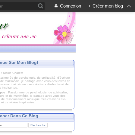
Connexion
+
Créer mon blog
nue Sur Mon Blog!
 :
Nicole Charest
pos :
Passionnée de psychologie, de spiritualité,
iture et de multimédia, je partage avec vous des
s de ressourcement ainsi que mes créations d'e-
 et de vidéos inspirantes.
cher Dans Ce Blog