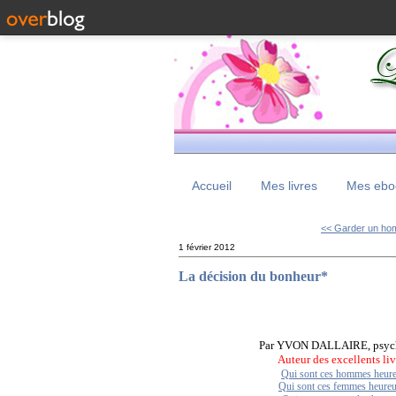
Accueil
Mes livres
Mes eboo
<< Garder un h
1 février 2012
La décision du bonheur*
Par YVON DALLAIRE, psyc
Auteur des excellents liv
Qui sont ces hommes heur
Qui sont ces femmes heure