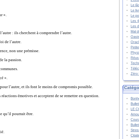
Le lâ
Le li
ur ».
Le po
Les 4
Les d
Mal d
l’autre : ils cherchent à comprendre l’autre.
Oasis
oi de l’autre.
Oracl
Petit
ence, non une prémisse.
Physi
Réuss
de la passion.
Techn
s communes.
Téléc
Zéro 
cé ».
our l’autre, et ils font le moins de compromis possible.
Catégo
s réactions émotives et acceptent de se remettre en question.
Bonhe
Bulle
LE C
e qu’il pourrait être.
Amou
Cour
Bulle
Stres
ié.
Citat