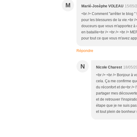
M
Marié-Josèphe VOLEAU
15/05/
<br /> Comment "arrêter le blog " !!
pour les blessures de la vie.<br 
douceurs que vous m'apportez à 
en bataille<br /> <br /> <br /> M
pour tout ce que vous m'avez appo
Répondre
N
Nicole Charest
18/05/2
<br /> <br /> Bonjour à v
cela. Ça me confirme que
du réconfort et de<br /> 
partager mes découverte
et de retrouver l'inspirat
étape que je ne suis pas
et tout plein de bonheur s