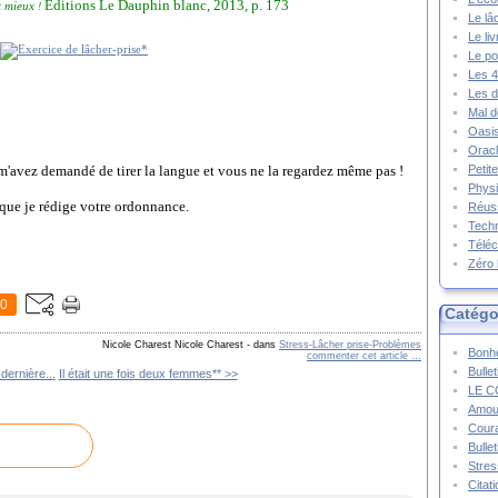
Éditions Le Dauphin blanc, 2013, p. 173
t mieux
!
Le lâ
Le li
Le po
Les 4
Les d
Mal d
Oasis
Oracl
m'avez demandé de tirer la langue et vous ne la regardez même pas !
Petit
Physi
 que je rédige votre ordonnance.
Réuss
Techn
Téléc
Zéro 
0
Catégo
Nicole Charest Nicole Charest
-
dans
Stress-Lâcher prise-Problèmes
Bonhe
commenter cet article
…
Bulle
 dernière...
Il était une fois deux femmes** >>
LE C
Amou
Cour
Bulle
Stres
Citat