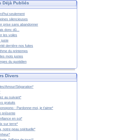
s Déjà Publiés
rd'hui seulement
eines silencieuses
r prise sans abandonner
ais donc dû...
er les voiles
 juste
rité derrière nos fuites
thme du printemps
 des mots justes
nges du quotidien
rs Divers
es/Amour/Séparation*
*
z au suivant*
s gratuits
onopono - Pardonne-moi, je t'aime*
e présente
nfiance en soi*
ix sur terre*
a, notre peau spirituelle*
nheur*
ogie, l'affaire de tous!*