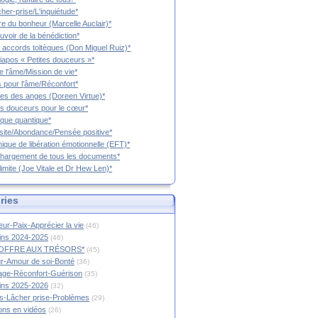
cher-prise/L'inquiétude*
vre du bonheur (Marcelle Auclair)*
uvoir de la bénédiction*
 accords toltèques (Don Miguel Ruiz)*
iapos « Petites douceurs »*
e l'âme/Mission de vie*
 pour l'âme/Réconfort*
es des anges (Doreen Virtue)*
es douceurs pour le cœur*
que quantique*
ite/Abondance/Pensée positive*
ique de libération émotionnelle (EFT)*
hargement de tous les documents*
limite (Joe Vitale et Dr Hew Len)*
ries
ur-Paix-Apprécier la vie
(46)
tins 2024-2025
(46)
OFFRE AUX TRÉSORS*
(45)
r-Amour de soi-Bonté
(36)
age-Réconfort-Guérison
(35)
tins 2025-2026
(32)
s-Lâcher prise-Problèmes
(29)
ions en vidéos
(26)