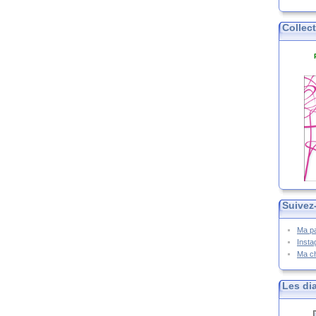
Collec
Suivez
Ma p
Inst
Ma c
Les di