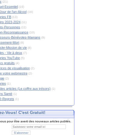
s
(21)
tuel-Essentiel
(19)
Jour de l'an-Alcool
(16)
ories FB
(13)
tins 2023-2024
(11)
nts-Personnes
(11)
on-Reconnaissance
(10)
esseurs-Bénévoles-Mamans
(9)
lissement-Mort
(9)
ite-Mission de vie
(8)
es - Vie à deux
(7)
ories YouTube
(5)
s gratuits
(4)
ices de visualisation
(2)
e votre webmestre
(2)
gie
(2)
ories
(1)
 des articles (Le coffre aux trésors)
(1)
ns Santé
(1)
é-Regrets
(1)
ez-Vous! C'est Gratuit!
ous pour être averti des nouveaux articles publiés.