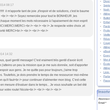
Diver
2014 08:17
Spiri
Noël-
!!!! il m'apporte tant de joie ,d'espoir et de solutions, c'est le baume
Allég
/> <br /> <br /> Soyez remerciée pour tout le BONHEUR ,les
Bulle
chaque moment les mots nécessaire à l'apaisement de mon esprit
Enfa
ERCI.MERCI.MERCI.<br /> <br /> <br /> Je respecte votre choix ,et
Pard
rté MERCI<br /> <br /> <br /> <br />
Prof
Vieil
Réuss
Coupl
Allég
eBook
014 14:32
Exerc
Mot d
ous, quel gentil message! C'est vraiment très gentil d'avoir écrit
Écolo
 j'atteins un peu la mission que je me suis donnée, soit d'apporter
Allég
l'espoir aux gens. Je ne quitte pas pour toujours, j'aime trop
Liste
s. Toutefois, je dois prendre le temps de me ressourcer moi-même
Parlo
ion qu'il faut<br /> pour continuer d'alimenter mon blog. C'est cette
Pass
 en mesure d'évaluer dans le temps... Je vous souhaite un bel été
ur votre route! Nicole<br /> <br /> <br /> <br />
Inscriv
Abonnez-v
Email