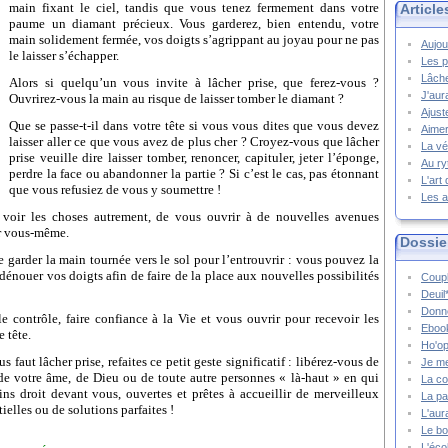
main fixant le ciel, tandis que vous tenez fermement dans votre
Article
paume un diamant précieux. Vous garderez, bien entendu, votre
main solidement fermée, vos doigts s’agrippant au joyau pour ne pas
Aujou
le laisser s’échapper.
Les p
Lâche
Alors si quelqu’un vous invite à lâcher prise, que ferez-vous ?
J'aur
Ouvrirez-vous la main au risque de laisser tomber le diamant ?
Ajust
Que se passe-t-il dans votre tête si vous vous dites que vous devez
Aimer
laisser aller ce que vous avez de plus cher ? Croyez-vous que lâcher
La vé
prise veuille dire laisser tomber, renoncer, capituler, jeter l’éponge,
Au ry
perdre la face ou abandonner la partie ? Si c’est le cas, pas étonnant
L'art
que vous refusiez de vous y soumettre !
Les a
de voir les choses autrement, de vous ouvrir à de nouvelles avenues
ar vous-même.
Dossie
de garder la main tournée vers le sol pour l’entrouvrir : vous pouvez la
t dénouer vos doigts afin de faire de la place aux nouvelles possibilités
Coupl
Deuil
Donne
le contrôle, faire confiance à la Vie et vous ouvrir pour recevoir les
Ebook
 tête.
Ho'op
 faut lâcher prise, refaites ce petit geste significatif : libérez-vous de
Je m
 de votre âme, de Dieu ou de toute autre personnes « là-haut » en qui
La co
s droit devant vous, ouvertes et prêtes à accueillir de merveilleux
La pa
elles ou de solutions parfaites !
L'aur
Le bo
L'écol