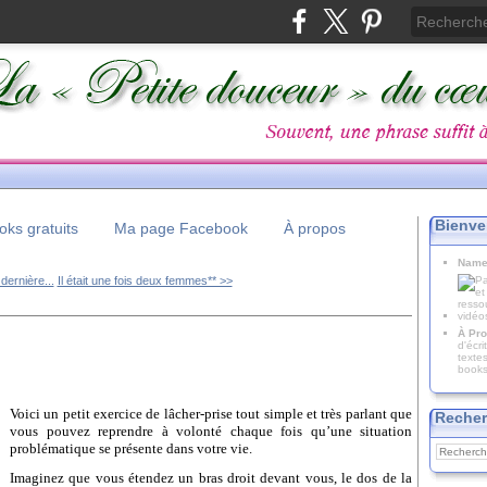
Bienve
ks gratuits
Ma page Facebook
À propos
Name
 dernière...
Il était une fois deux femmes** >>
À Pro
d'écr
texte
books
Voici un petit exercice de lâcher-prise tout simple et très parlant que
Recher
vous pouvez reprendre à volonté chaque fois qu’une situation
problématique se présente dans votre vie.
Imaginez que vous étendez un bras droit devant vous, le dos de la