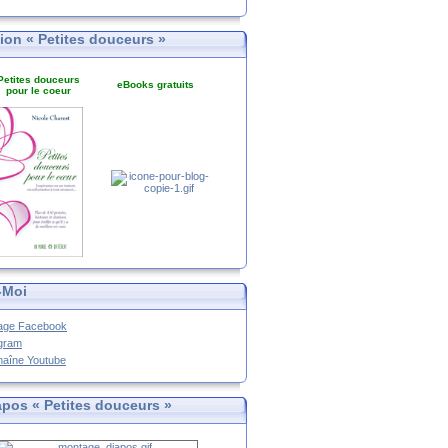
tion « Petites douceurs »
Petites douceurs
eBooks gratuits
pour le coeur
-Moi
age Facebook
agram
haîne Youtube
apos « Petites douceurs »