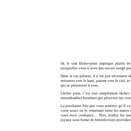
Or, le vrai lâcher-prise implique plutôt 
auxquelles vous n’avez pas encore songé p
Dans le cas présent, il n’est pas nécessaire 
retourner vers le haut, paume vers le ciel, e
qui se présentent à vous.
Lâcher prise, c’est tout simplement lâcher 
innombrables bienfaits qui pleuvent sur votre
La prochaine fois que vous sentirez qu’il vous
votre souci en le remettant entre les mains
vous avez confiance… Puis, tendez les main
joyaux sous forme de bénédictions providenti