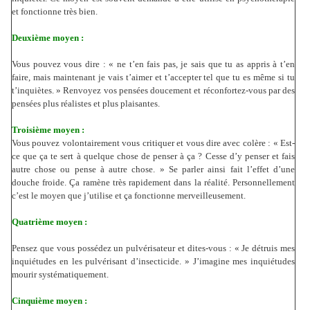
et fonctionne très bien.
Deuxième moyen :
Vous pouvez vous dire : « ne t’en fais pas, je sais que tu as appris à t’en
faire, mais maintenant je vais t’aimer et t’accepter tel que tu es même si tu
t’inquiètes. » Renvoyez vos pensées doucement et réconfortez-vous par des
pensées plus réalistes et plus plaisantes.
Troisième moyen :
Vous pouvez volontairement vous critiquer et vous dire avec colère : « Est-
ce que ça te sert à quelque chose de penser à ça ? Cesse d’y penser et fais
autre chose ou pense à autre chose. » Se parler ainsi fait l’effet d’une
douche froide. Ça ramène très rapidement dans la réalité. Personnellement
c’est le moyen que j’utilise et ça fonctionne merveilleusement.
Quatrième moyen :
Pensez que vous possédez un pulvérisateur et dites-vous : « Je détruis mes
inquiétudes en les pulvérisant d’insecticide. » J’imagine mes inquiétudes
mourir systématiquement.
Cinquième moyen :