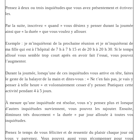
Pensez à deux ou trois inquiétudes que vous avez présentement et écrivez-
les.
Par la suite, inscrivez « quand » vous désirez y penser durant la journée
ainsi que « la durée » que vous voulez y allouer.
Exemple : je m’inquièterai de la prochaine réunion et je m’inquiéterai de
ma fille qui est à l’hôpital de 7 h à 7 h 15 et de 20 h à 20 h 30. Si le temps
alloué vous semble trop court après en avoir fait l’essai, vous pouvez
l’augmenter.
Durant la journée, lorsqu’une de ces inquiétudes vous arrive en tête, faites
le geste de la balayer de la main et dites-vous : « Ne t’en fais pas, je vais y
penser à telle heure » et volontairement cesser d’y penser. Pratiquez cette
activité pendant 4 à 5 jours.
À mesure qu’une inquiétude est résolue, vous n’y pensez plus et lorsque
d’autres inquiétudes surviennent, vous pouvez les rajouter. Ensuite,
diminuez très doucement « la durée » par jour allouée à toutes vos
inquiétudes.
Prenez le temps de vous féliciter et de ressentir du plaisir chaque jour où
vous y parvenez. Vous pouvez aussi vous récompenser pour vous