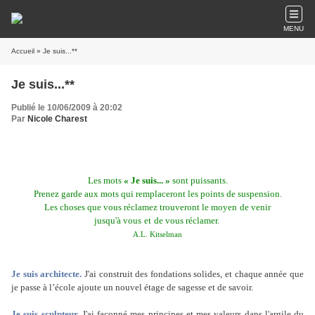
MENU
Accueil
» Je suis...**
Je suis...**
Publié le 10/06/2009 à 20:02
Par
Nicole Charest
Les mots
« Je suis... »
sont puissants.
Prenez garde aux mots qui remplaceront les points de suspension.
Les choses que vous réclamez trouveront le moyen
de
venir
jusqu'à vous
et
de vous
réclamer.
A.L. Kitselman
Je suis architecte.
J'ai construit des fondations solides, et chaque année que
je passe à l’école ajoute un nouvel étage de sagesse et de savoir.
Je suis sculpteur.
J'ai façonné mes principes et mes valeurs dans l'argile du