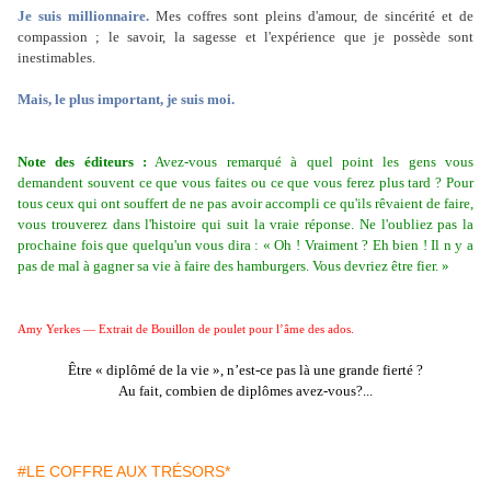
Je suis millionnaire.
Mes coffres sont pleins d'amour, de sincérité et de
compassion ; le savoir, la sagesse et l'expérience que je possède sont
inestimables.
Mais, le plus important, je suis moi.
Note des éditeurs :
Avez-vous remarqué à quel point les gens vous
demandent souvent
ce
que vous faites ou
ce
que vous ferez plus tard ? Pour
tous ceux qui ont souffert de ne pas avoir accompli
ce
qu'ils rêvaient de faire,
vous trouverez dans l'histoire qui suit la vraie réponse. Ne l'oubliez pas la
prochaine fois que quelqu'un vous dira : « Oh ! Vraiment ? Eh bien ! Il n y a
pas
de
mal à gagner sa vie à faire des hamburgers. Vous devriez être fier. »
Amy Yerkes — Extrait de Bouillon de poulet pour l’âme des ados.
Être « diplômé de la vie », n’est-ce pas là une grande fierté ?
Au fait, combien de diplômes avez-vous?...
#LE COFFRE AUX TRÉSORS*