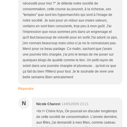
nécessité pour moi ?" Je déteste notre société de
consommation, cette course au pouvoir, à la richesse, ces
"temples" que sont les hypermarchés qui sont à l'image de
notre société. Je suis pour un retour aux vraies valeurs,
certains en sont bien conscients, trop peu à mon goût. J'ai
l'impression que nous sommes pris dans un engrenage et
qu'il faut beaucoup de volonté pour en sortir.J'ai adoré ce pps,
j'en connais beaucoup mais celui-ci je ne le connaissais pas.
Merci pour ce beau partage. Ce matin, sachant que j'avais
une journée très chargée, j'ai pris le temps de me poser sur
quelques blogs de qualité comme le tien. Un petit rayon de
soleil dans une journée chargée et pluvieuse... qu'est-ce que
ça fait du bien !!!Merci pour tout. Je te souhaite de vivre une
belle semaine.Bien amicalement
Répondre
N
Nicole Charest
14/05/2009 23:21
<br /> Chère Krys, On pourrait en discuter longtemps
de cette société de consommation. L'année dernière,
aux fêtes, j'ai demandé à mes filles, comme cadeau