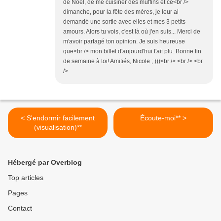
de Noël, de me cuisiner des muffins et ce<br />
dimanche, pour la fête des mères, je leur ai
demandé une sortie avec elles et mes 3 petits
amours. Alors tu vois, c'est là où j'en suis... Merci de
m'avoir partagé ton opinion. Je suis heureuse
que<br /> mon billet d'aujourd'hui t'ait plu. Bonne fin
de semaine à toi! Amitiés, Nicole ; )))<br /> <br /> <br
/>
< S'endormir facilement
Écoute-moi** >
(visualisation)**
Hébergé par Overblog
Top articles
Pages
Contact