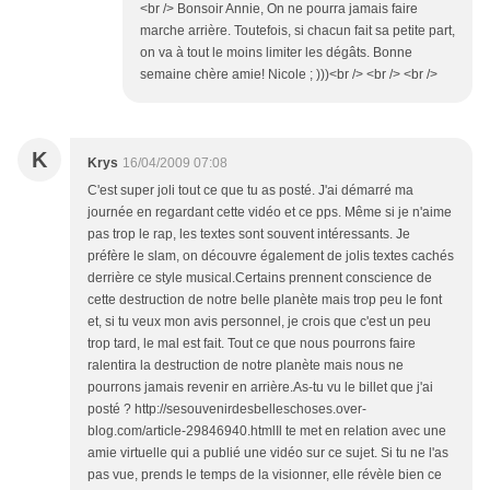
<br /> Bonsoir Annie, On ne pourra jamais faire
marche arrière. Toutefois, si chacun fait sa petite part,
on va à tout le moins limiter les dégâts. Bonne
semaine chère amie! Nicole ; )))<br /> <br /> <br />
K
Krys
16/04/2009 07:08
C'est super joli tout ce que tu as posté. J'ai démarré ma
journée en regardant cette vidéo et ce pps. Même si je n'aime
pas trop le rap, les textes sont souvent intéressants. Je
préfère le slam, on découvre également de jolis textes cachés
derrière ce style musical.Certains prennent conscience de
cette destruction de notre belle planète mais trop peu le font
et, si tu veux mon avis personnel, je crois que c'est un peu
trop tard, le mal est fait. Tout ce que nous pourrons faire
ralentira la destruction de notre planète mais nous ne
pourrons jamais revenir en arrière.As-tu vu le billet que j'ai
posté ? http://sesouvenirdesbelleschoses.over-
blog.com/article-29846940.htmlIl te met en relation avec une
amie virtuelle qui a publié une vidéo sur ce sujet. Si tu ne l'as
pas vue, prends le temps de la visionner, elle révèle bien ce