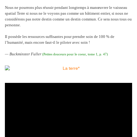
Nous ne pourrons plus réussir pendant longtemps à manœuvrer le vaisseau
spatial Terre si nous ne le voyons pas comme un bâtiment entier, si nous ne
considérons pas notre destin comme un destin commun. Ce sera nous tous ou
personne.
Il possède les ressources suffisantes pour prendre soin de
100 %
de
l’humanité, mais encore faut-il le piloter avec soin !
— Buckminster Fuller
(Petites douceurs pour le coeur, tome 1, p. 47)