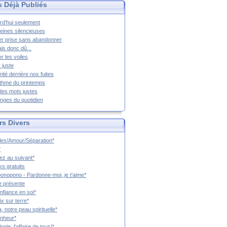
s Déjà Publiés
rd'hui seulement
eines silencieuses
r prise sans abandonner
ais donc dû...
er les voiles
 juste
rité derrière nos fuites
thme du printemps
 des mots justes
nges du quotidien
rs Divers
es/Amour/Séparation*
*
z au suivant*
s gratuits
onopono - Pardonne-moi, je t'aime*
e présente
nfiance en soi*
ix sur terre*
a, notre peau spirituelle*
nheur*
ogie, l'affaire de tous!*