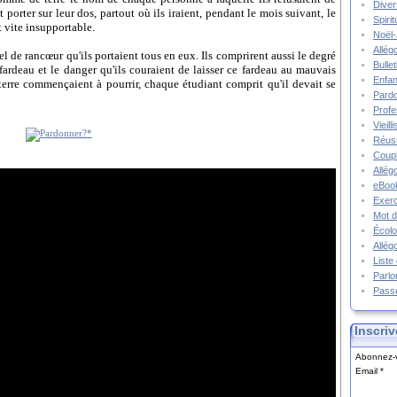
Diver
t porter sur leur dos, partout où ils iraient, pendant le mois suivant, le
Spiri
 vite insupportable.
Noël-
Allég
el de rancœur qu'ils portaient tous en eux. Ils comprirent aussi le degré
Bulle
 fardeau et le danger qu'ils couraient de laisser ce fardeau au mauvais
Enfa
erre commençaient à pourrir, chaque étudiant comprit qu'il devait se
Pard
Prof
Vieil
Réuss
Coupl
Allég
eBook
Exerc
Mot d
Écolo
Allég
Liste
Parlo
Pass
Inscriv
Abonnez-v
Email