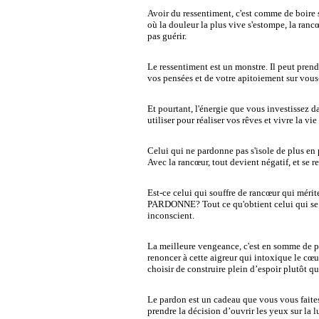
Avoir du ressentiment
, c'est comme de boire
où la douleur la plus vive s'estompe, la ranc
pas guérir.
Le ressentiment est un monstre. Il peut pren
vos pensées et de votre apitoiement sur vous-
Et pourtant, l'énergie que vous investissez d
utiliser pour réaliser vos rêves et vivre la vi
Celui qui ne pardonne pas s'isole de plus en 
Avec la rancœur, tout devient négatif, et s
Est-ce celui qui souffre de rancœur qui méri
PARDONNE? Tout ce qu'obtient celui qui se v
inconscient.
La meilleure vengeance, c'est en somme de pre
renoncer à cette aigreur qui intoxique le cœu
choisir de construire plein d’espoir plutôt qu
Le pardon est un cadeau que vous vous faite
prendre la décision d’ouvrir les yeux sur la 