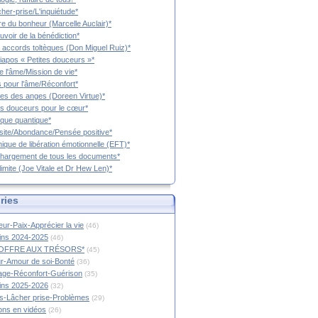
cher-prise/L'inquiétude*
vre du bonheur (Marcelle Auclair)*
uvoir de la bénédiction*
 accords toltèques (Don Miguel Ruiz)*
iapos « Petites douceurs »*
e l'âme/Mission de vie*
 pour l'âme/Réconfort*
es des anges (Doreen Virtue)*
es douceurs pour le cœur*
que quantique*
ite/Abondance/Pensée positive*
ique de libération émotionnelle (EFT)*
hargement de tous les documents*
limite (Joe Vitale et Dr Hew Len)*
ries
ur-Paix-Apprécier la vie
(46)
tins 2024-2025
(46)
OFFRE AUX TRÉSORS*
(45)
r-Amour de soi-Bonté
(36)
age-Réconfort-Guérison
(35)
tins 2025-2026
(32)
s-Lâcher prise-Problèmes
(29)
ions en vidéos
(26)