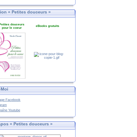
tion « Petites douceurs »
Petites douceurs
eBooks gratuits
pour le coeur
-Moi
age Facebook
agram
haîne Youtube
apos « Petites douceurs »