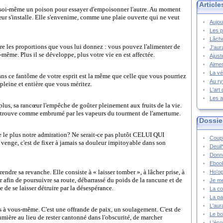
Article
 soi-même un poison pour essayer d'empoisonner l'autre. Au moment
œur s'installe. Elle s'envenime, comme une plaie ouverte qui ne veut
Aujou
Les p
Lâche
dre les proportions que vous lui donnez : vous pouvez l'alimenter de
J'aur
même. Plus il se développe, plus votre vie en est affectée.
Ajust
Aimer
La vé
ans ce fantôme de votre esprit est la même que celle que vous pourriez
Au ry
e pleine et entière que vous méritez.
L'art
Les a
plus, sa rancœur l'empêche de goûter pleinement aux fruits de la vie.
e retrouve comme embrumé par les vapeurs du tourment de l'amertume.
Dossie
te le plus notre admiration? Ne serait-ce pas plutôt CELUI QUI
Coupl
enge, c'est de fixer à jamais sa douleur impitoyable dans son
Deuil
Donne
Ebook
ndre sa revanche. Elle consiste à « laisser tomber », à lâcher prise, à
Ho'op
r afin de poursuivre sa route, débarrassé du poids de la rancune et de
Je m
e de se laisser détruire par la désespérance.
La co
La pa
L'aur
s à vous-même. C'est une offrande de paix, un soulagement. C'est de
Le bo
lumière au lieu de rester cantonné dans l'obscurité, de marcher
L'écol