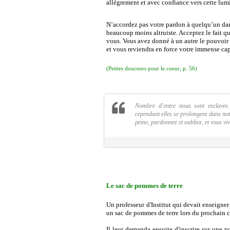
allégrement et avec confiance vers cette lumi
N’accordez pas votre pardon à quelqu’un dans 
beaucoup moins altruiste. Acceptez le fait q
vous. Vous avez donné à un autre le pouvoir
et vous reviendra en force votre immense capac
(Petites douceurs pour le coeur, p. 56)
Nombre d'entre nous sont esclaves d
cependant elles se prolongent dans not
peine, pardonnez et oubliez, et vous v
Le sac de pommes de terre
Un professeur d'Institut qui devait enseigne
un sac de pommes de terre lors du prochain c
Il leur demanda ensuite d'inscrire sur une 