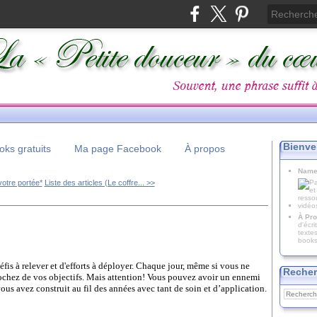
Bienve
ks gratuits
Ma page Facebook
À propos
Name
otre portée*
Liste des articles (Le coffre... >>
À Pro
d'écr
texte
books
éfis à relever et d'efforts à déployer. Chaque jour, même si vous ne
Recher
chez de vos objectifs. Mais attention! Vous pouvez avoir un ennemi
us avez construit au fil des années avec tant de soin et d’application.