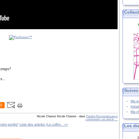
Collec
 temps?
x...
Suivez
Ma p
0
Inst
Ma c
Nicole Charest Nicole Charest
-
dans
Pardon-Reconnaissance
commenter cet article
…
otre portée*
Liste des articles (Le coffre... >>
Les di