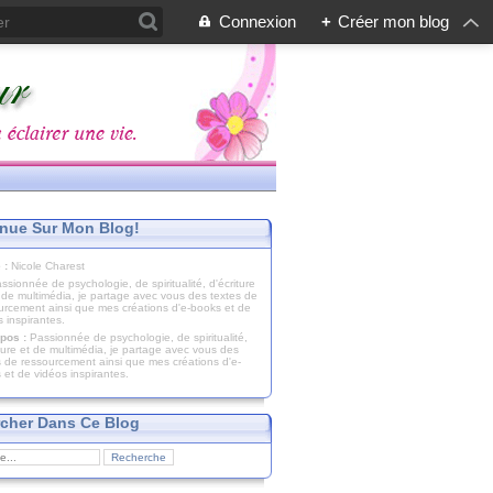
Connexion
+
Créer mon blog
nue Sur Mon Blog!
 :
Nicole Charest
pos :
Passionnée de psychologie, de spiritualité,
iture et de multimédia, je partage avec vous des
s de ressourcement ainsi que mes créations d'e-
 et de vidéos inspirantes.
cher Dans Ce Blog