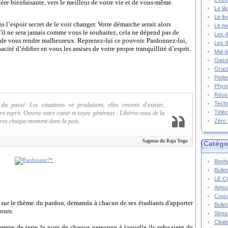
ère bienfaisante, vers le meilleur de votre vie et de vous-même.
Le lâ
Le li
l’espoir secret de le voir changer. Votre démarche serait alors
Le po
u'il ne sera jamais comme vous le souhaitez, cela ne dépend pas de
Les 4
 de vous rendre malheureux. Reprenez-lui ce pouvoir. Pardonnez-lui,
Les d
ité d’édifier en vous les assises de votre propre tranquillité d’esprit.
Mal d
Oasis
Oracl
Petit
Physi
Réuss
Techn
u passé. Les situations se produisent, elles cessent d'exister,
Téléc
re esprit. Ouvrez votre coeur et soyez généreux : Libérez-vous de la
ivrez chaque moment dans la paix.
Zéro 
Sagesse du Raja Yoga
Catégo
Bonhe
Bulle
LE C
Amou
Cour
r sur le thème du pardon, demanda à chacun de ses étudiants d'apporter
Bulle
ours.
Stres
Citat
pomme de terre le nom de chaque personne à laquelle ils refusaient de