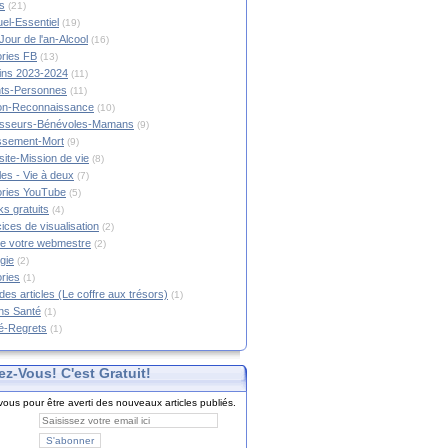
s
(21)
tuel-Essentiel
(19)
Jour de l'an-Alcool
(16)
ories FB
(13)
tins 2023-2024
(11)
nts-Personnes
(11)
on-Reconnaissance
(10)
esseurs-Bénévoles-Mamans
(9)
lissement-Mort
(9)
ite-Mission de vie
(8)
es - Vie à deux
(7)
ories YouTube
(5)
s gratuits
(4)
ices de visualisation
(2)
e votre webmestre
(2)
gie
(2)
ories
(1)
 des articles (Le coffre aux trésors)
(1)
ns Santé
(1)
é-Regrets
(1)
ez-Vous! C'est Gratuit!
ous pour être averti des nouveaux articles publiés.