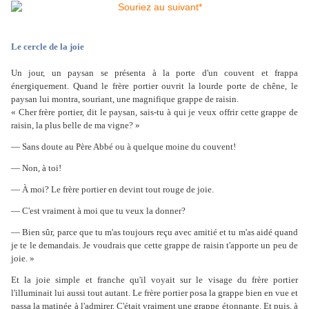
Le cercle de la joie
Un jour, un paysan se présenta à la porte d'un couvent et frappa
énergiquement. Quand le frère portier ouvrit la lourde porte de chêne, le
paysan lui montra, souriant, une magnifique grappe de raisin.
« Cher frère portier, dit le paysan, sais-tu à qui je veux offrir cette grappe de
raisin, la plus belle de ma vigne? »
— Sans doute au Père Abbé ou à quelque moine du couvent!
— Non, à toi!
— À moi? Le frère portier en devint tout rouge de joie.
— C'est vraiment à moi que tu veux la donner?
— Bien sûr, parce que tu m'as toujours reçu avec amitié et tu m'as aidé quand
je te le demandais. Je voudrais que cette grappe de raisin t'apporte un peu de
joie. »
Et la joie simple et franche qu'il voyait sur le visage du frère portier
l'illuminait lui aussi tout autant. Le frère portier posa la grappe bien en vue et
passa la matinée à l'admirer. C'était vraiment une grappe étonnante. Et puis, à