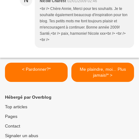
N
Nicole Charest
02/01/2009 02:46
<br /> Chère Annie, Merci pour tes souhaits. Je te
souhaite également beaucoup d'inspiration pour ton
blog. Tes petits mots me font toujours plaisir et
m'encouragent à continuer. Bonne année 2009!
Santé,<br /> paix, harmonie! Nicole xxx<br /> <br />
<br />
< Pardonner?*
Me plaindre, moi... Plus
jamais!* >
Hébergé par Overblog
Top articles
Pages
Contact
Signaler un abus