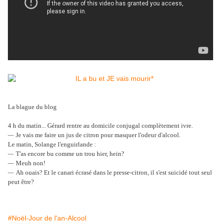
La blague du blog
4 h du matin... Gérard rentre au domicile conjugal complètement ivre.
—
Je vais me faire un jus de citron pour masquer l'odeur d'alcool.
Le matin, Solange l'enguirlande :
—
T'as encore bu comme un trou hier, hein?
—
Meuh non!
—
Ah ouais? Et le canari écrasé dans le presse-citron, il s'est suicidé tout seul
peut être?
#Noël-Jour de l'an-Alcool