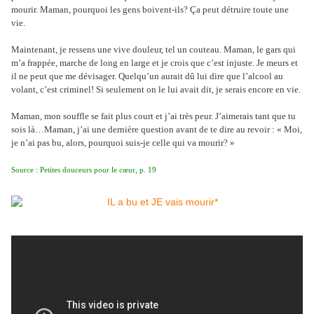
mourir. Maman, pourquoi les gens boivent-ils? Ça peut détruire toute une
vie.
Maintenant, je ressens une vive douleur, tel un couteau. Maman, le gars qui
m’a frappée, marche de long en large et je crois que c’est injuste. Je meurs et
il ne peut que me dévisager. Quelqu’un aurait dû lui dire que l’alcool au
volant, c’est criminel! Si seulement on le lui avait dit, je serais encore en vie.
Maman, mon souffle se fait plus court et j’ai très peur. J’aimerais tant que tu
sois là…Maman, j’ai une dernière question avant de te dire au revoir : « Moi,
je n’ai pas bu, alors, pourquoi suis-je celle qui va mourir? »
Source : Petites douceurs pour le c
œur
, p. 19