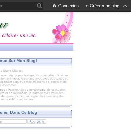
Connexion
+
Créer mon blog
nue Sur Mon Blog!
 :
Nicole Charest
pos :
Passionnée de psychologie, de spiritualité,
iture et de multimédia, je partage avec vous des
s de ressourcement ainsi que mes créations d'e-
 et de vidéos inspirantes.
cher Dans Ce Blog