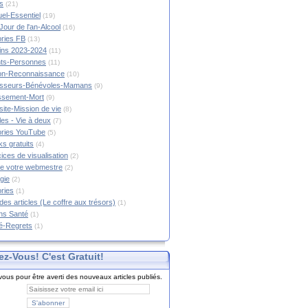
s
(21)
tuel-Essentiel
(19)
Jour de l'an-Alcool
(16)
ories FB
(13)
tins 2023-2024
(11)
nts-Personnes
(11)
on-Reconnaissance
(10)
esseurs-Bénévoles-Mamans
(9)
lissement-Mort
(9)
ite-Mission de vie
(8)
es - Vie à deux
(7)
ories YouTube
(5)
s gratuits
(4)
ices de visualisation
(2)
e votre webmestre
(2)
gie
(2)
ories
(1)
 des articles (Le coffre aux trésors)
(1)
ns Santé
(1)
é-Regrets
(1)
ez-Vous! C'est Gratuit!
ous pour être averti des nouveaux articles publiés.