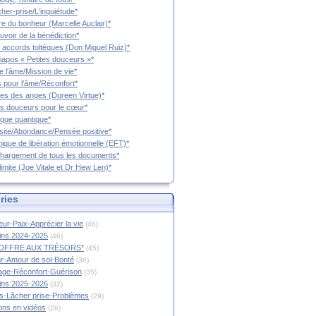
cher-prise/L'inquiétude*
vre du bonheur (Marcelle Auclair)*
uvoir de la bénédiction*
 accords toltèques (Don Miguel Ruiz)*
iapos « Petites douceurs »*
e l'âme/Mission de vie*
 pour l'âme/Réconfort*
es des anges (Doreen Virtue)*
es douceurs pour le cœur*
que quantique*
ite/Abondance/Pensée positive*
ique de libération émotionnelle (EFT)*
hargement de tous les documents*
limite (Joe Vitale et Dr Hew Len)*
ries
ur-Paix-Apprécier la vie
(46)
tins 2024-2025
(46)
OFFRE AUX TRÉSORS*
(45)
r-Amour de soi-Bonté
(36)
age-Réconfort-Guérison
(35)
tins 2025-2026
(32)
s-Lâcher prise-Problèmes
(29)
ions en vidéos
(26)