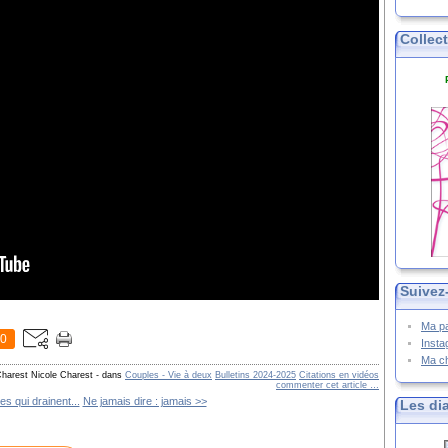
Collec
Suivez
Ma p
0
Inst
Ma c
Charest Nicole Charest
-
dans
Couples - Vie à deux
Bulletins 2024-2025
Citations en vidéos
commenter cet article
…
s qui drainent...
Ne jamais dire : jamais >>
Les di