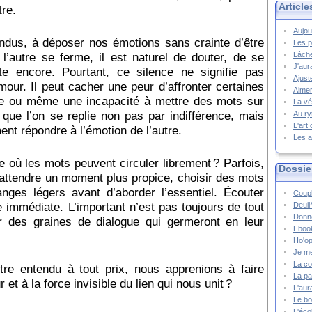
Article
tre.
Aujou
ndus, à déposer nos émotions sans crainte d’être
Les p
l’autre se ferme, il est naturel de douter, de se
Lâche
J'aur
e encore. Pourtant, ce silence ne signifie pas
Ajust
ur. Il peut cacher une peur d’affronter certaines
Aimer
lle ou même une incapacité à mettre des mots sur
La vé
e que l’on se replie non pas par indifférence, mais
Au ry
L'art
nt répondre à l’émotion de l’autre.
Les a
où les mots peuvent circuler librement ? Parfois,
Dossie
: attendre un moment plus propice, choisir des mots
anges légers avant d’aborder l’essentiel. Écouter
Coupl
 immédiate. L’important n’est pas toujours de tout
Deuil
Donne
 des graines de dialogue qui germeront en leur
Ebook
Ho'op
Je m
La co
tre entendu à tout prix, nous apprenions à faire
La pa
et à la force invisible du lien qui nous unit ?
L'aur
Le bo
L'écol