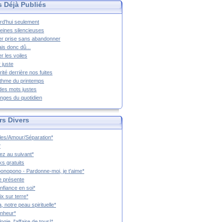
s Déjà Publiés
rd'hui seulement
eines silencieuses
r prise sans abandonner
ais donc dû...
er les voiles
 juste
rité derrière nos fuites
thme du printemps
 des mots justes
nges du quotidien
rs Divers
es/Amour/Séparation*
*
z au suivant*
s gratuits
onopono - Pardonne-moi, je t'aime*
e présente
nfiance en soi*
ix sur terre*
a, notre peau spirituelle*
nheur*
ogie, l'affaire de tous!*