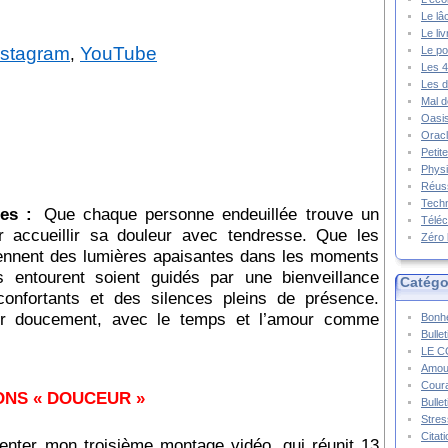
Le lâ
Le li
nstagram
YouTube
,
Le po
Les 4
Les d
Mal d
Oasis
Oracl
Petit
»
Physi
Réuss
Techn
ées :
Que chaque personne endeuillée trouve un
Téléc
r accueillir sa douleur avec tendresse. Que les
Zéro 
iennent des lumières apaisantes dans les moments
 entourent soient guidés par une bienveillance
Catégo
confortants et des silences pleins de présence.
er doucement, avec le temps et l’amour comme
Bonhe
Bulle
LE C
Amou
Cour
IONS « DOUCEUR »
Bulle
Stres
Citat
enter mon troisième montage vidéo, qui réunit 13