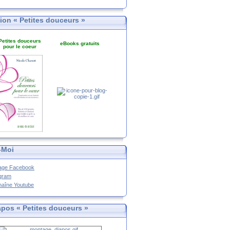
tion « Petites douceurs »
Petites douceurs
eBooks gratuits
pour le coeur
-Moi
age Facebook
agram
haîne Youtube
apos « Petites douceurs »