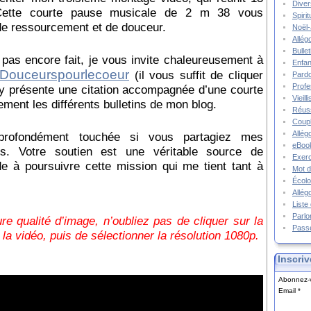
Diver
s. Cette courte pause musicale de 2 m 38 vous
Spiri
e ressourcement et de douceur.
Noël-
Allég
Bulle
t pas encore fait, je vous invite chaleureusement à
Enfa
Douceurspourlecoeur
(
il vous suffit de cliquer
Pard
Prof
j’y présente une citation accompagnée d’une courte
Vieil
ement les différents bulletins de mon blog.
Réuss
Coupl
Allég
profondément touchée si vous partagiez mes
eBook
es. Votre soutien est une véritable source de
Exerc
de à poursuivre cette mission qui me tient tant à
Mot d
Écolo
Allég
Liste
Parlo
ure qualité d’image, n’oubliez pas de cliquer sur la
Pass
 la vidéo, puis de sélectionner la résolution 1080p.
Inscriv
Abonnez-v
Email