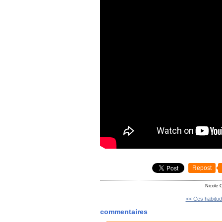
Repost
Nicole 
<< Ces habitude
commentaires