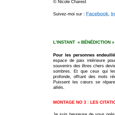
© Nicole Charest
Facebook
I
Suivez-moi sur :
,
L'INSTANT « BÉNÉDICTION 
Pour les personnes endeuill
espace de paix intérieure pou
souvenirs des êtres chers dev
sombres. Et que ceux qui les
profonde, offrant des mots ré
Puissent les cœurs se répar
alliés.
MONTAGE NO 3 : LES CITAT
J
e suis heureuse de vous prés