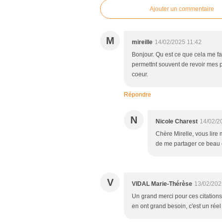
Ajouter un commentaire
M
mireille
14/02/2025 11:42
Bonjour. Qu est ce que cela me fai
permettnt souvent de revoir mes 
coeur.
Répondre
N
Nicole Charest
14/02/2
Chère Mirelle, vous lire
de me partager ce beau 
V
VIDAL Marie-Thérèse
13/02/202
Un grand merci pour ces citations 
en ont grand besoin, c'est un réel