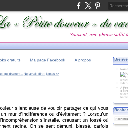
Bienve
ks gratuits
Ma page Facebook
À propos
Name
s qui drainent...
Ne jamais dire : jamais >>
À Pro
d'écr
texte
books
ouleur silencieuse de vouloir partager ce qui vous
Recher
 un mur d’indifférence ou d’évitement ? Lorsqu’un
l’incompréhension s’installe, creusant un fossé où
rennent racine. On se sent démuni, blessé, parfois