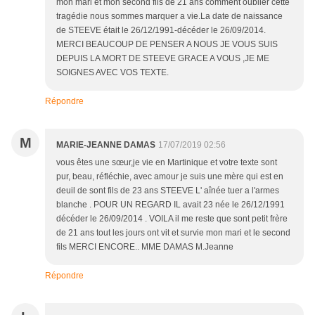
mon mari et mon second fils de 21 ans comment oublier cette
tragédie nous sommes marquer a vie.La date de naissance
de STEEVE était le 26/12/1991-décéder le 26/09/2014.
MERCI BEAUCOUP DE PENSER A NOUS JE VOUS SUIS
DEPUIS LA MORT DE STEEVE GRACE A VOUS ,JE ME
SOIGNES AVEC VOS TEXTE.
Répondre
M
MARIE-JEANNE DAMAS
17/07/2019 02:56
vous êtes une sœur,je vie en Martinique et votre texte sont
pur, beau, réfléchie, avec amour je suis une mère qui est en
deuil de sont fils de 23 ans STEEVE L' aînée tuer a l'armes
blanche . POUR UN REGARD IL avait 23 née le 26/12/1991
décéder le 26/09/2014 . VOILA il me reste que sont petit frère
de 21 ans tout les jours ont vit et survie mon mari et le second
fils MERCI ENCORE.. MME DAMAS M.Jeanne
Répondre