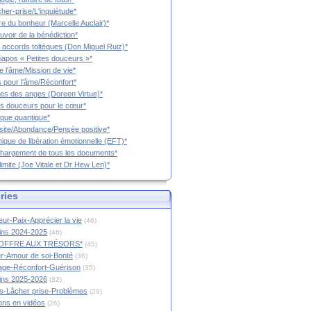
cher-prise/L'inquiétude*
vre du bonheur (Marcelle Auclair)*
uvoir de la bénédiction*
 accords toltèques (Don Miguel Ruiz)*
iapos « Petites douceurs »*
e l'âme/Mission de vie*
 pour l'âme/Réconfort*
es des anges (Doreen Virtue)*
es douceurs pour le cœur*
que quantique*
ite/Abondance/Pensée positive*
ique de libération émotionnelle (EFT)*
hargement de tous les documents*
limite (Joe Vitale et Dr Hew Len)*
ries
ur-Paix-Apprécier la vie
(46)
tins 2024-2025
(46)
OFFRE AUX TRÉSORS*
(45)
r-Amour de soi-Bonté
(36)
age-Réconfort-Guérison
(35)
tins 2025-2026
(32)
s-Lâcher prise-Problèmes
(29)
ions en vidéos
(26)