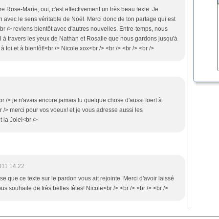
re Rose-Marie, oui, c'est effectivement un très beau texte. Je
en avec le sens véritable de Noël. Merci donc de ton partage qui est
br /> reviens bientôt avec d'autres nouvelles. Entre-temps, nous
l à travers les yeux de Nathan et Rosalie que nous gardons jusqu'à
toi et à bientôt!<br /> Nicole xox<br /> <br /> <br /> <br />
<br /> je n'avais encore jamais lu quelque chose d'aussi foert à
r /> merci pour vos voeux! et je vous adresse aussi les
 la Joie!<br />
011 14:22
se que ce texte sur le pardon vous ait rejointe. Merci d'avoir laissé
s souhaite de très belles fêtes! Nicole<br /> <br /> <br /> <br />