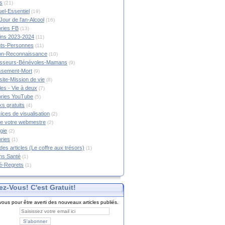
s
(21)
tuel-Essentiel
(19)
Jour de l'an-Alcool
(16)
ories FB
(13)
tins 2023-2024
(11)
nts-Personnes
(11)
on-Reconnaissance
(10)
esseurs-Bénévoles-Mamans
(9)
lissement-Mort
(9)
ite-Mission de vie
(8)
es - Vie à deux
(7)
ories YouTube
(5)
s gratuits
(4)
ices de visualisation
(2)
e votre webmestre
(2)
gie
(2)
ories
(1)
 des articles (Le coffre aux trésors)
(1)
ns Santé
(1)
é-Regrets
(1)
ez-Vous! C'est Gratuit!
ous pour être averti des nouveaux articles publiés.