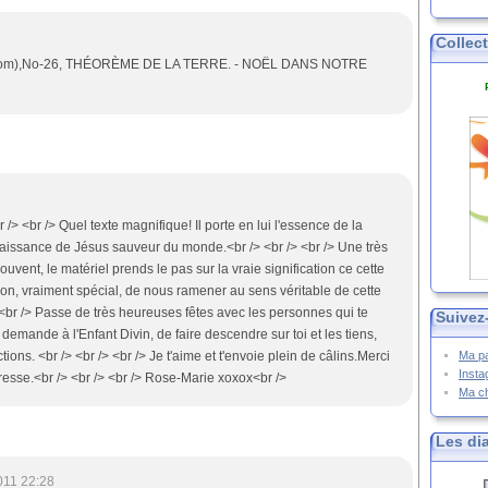
Collec
og.com),No-26, THÉORÈME DE LA TERRE. - NOËL DANS NOTRE
 /> <br /> Quel texte magnifique! Il porte en lui l'essence de la
naissance de Jésus sauveur du monde.<br /> <br /> <br /> Une très
uvent, le matériel prends le pas sur la vraie signification ce cette
 don, vraiment spécial, de nous ramener au sens véritable de cette
> <br /> Passe de très heureuses fêtes avec les personnes qui te
Suivez
 demande à l'Enfant Divin, de faire descendre sur toi et les tiens,
Ma p
ons. <br /> <br /> <br /> Je t'aime et t'envoie plein de câlins.Merci
Inst
dresse.<br /> <br /> <br /> Rose-Marie xoxox<br />
Ma c
Les di
011 22:28