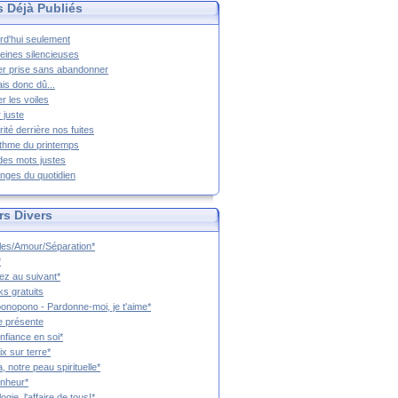
s Déjà Publiés
rd'hui seulement
eines silencieuses
r prise sans abandonner
ais donc dû...
er les voiles
 juste
rité derrière nos fuites
thme du printemps
 des mots justes
nges du quotidien
rs Divers
es/Amour/Séparation*
*
z au suivant*
s gratuits
onopono - Pardonne-moi, je t'aime*
e présente
nfiance en soi*
ix sur terre*
a, notre peau spirituelle*
nheur*
ogie, l'affaire de tous!*