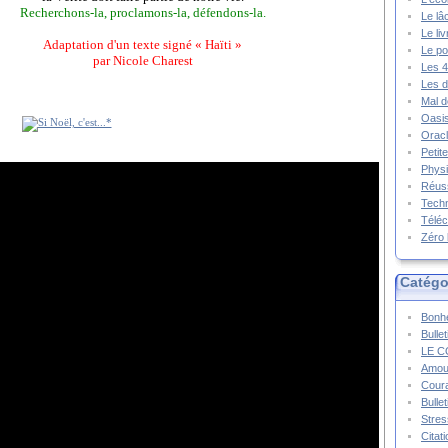
Recherchons-la, proclamons-la, défendons-la.
Le lâ
Le li
Adaptation d'un texte signé « Haïti »
Le po
par Nicole Charest
Les 4
Les d
Mal d
Oasis
Oracl
Petit
Physi
Réuss
Techn
Téléc
Zéro 
Catégo
Bonhe
Bulle
LE C
Amou
Cour
Bulle
Stres
Citat