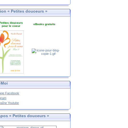
tion « Petites douceurs »
Petites douceurs
eBooks gratuits
pour le coeur
-Moi
age Facebook
agram
haîne Youtube
apos « Petites douceurs »