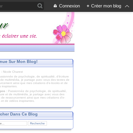
Connexion
+
Créer mon blog
nue Sur Mon Blog!
 :
Nicole Charest
pos :
Passionnée de psychologie, de spiritualité,
iture et de multimédia, je partage avec vous des
s de ressourcement ainsi que mes créations d'e-
 et de vidéos inspirantes.
cher Dans Ce Blog