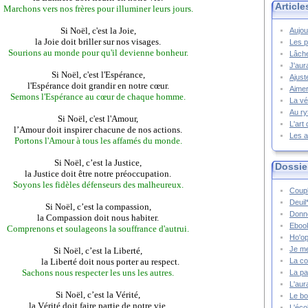
Article
Marchons vers nos frères pour illuminer leurs jours.
Si Noël, c'est la Joie,
Aujou
la Joie doit briller sur nos visages.
Les p
Sourions au monde pour qu'il devienne bonheur.
Lâche
J'aur
Si Noël, c'est l'Espérance,
Ajust
l'Espérance doit grandir en notre cœur.
Aimer
Semons l'Espérance au cœur de chaque homme.
La vé
Au ry
Si Noël, c'est l'Amour,
L'art
l’Amour doit inspirer chacune de nos actions.
Les a
Portons l'Amour à tous les affamés du monde.
Si Noël, c’est la Justice,
Dossie
la Justice doit être notre préoccupation.
Soyons les fidèles défenseurs des malheureux.
Coupl
Deuil
Si Noël, c’est la compassion,
Donne
la Compassion doit nous habiter.
Ebook
Comprenons et soulageons la souffrance d'autrui.
Ho'op
Je m
Si Noël, c’est la Liberté,
la Liberté doit nous porter au respect.
La co
Sachons nous respecter les uns les autres.
La pa
L'aur
Si Noël, c’est la Vérité,
Le bo
la Vérité doit faire partie de notre vie.
L'écol