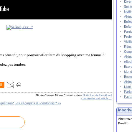
Diver
Spiri
Noël-
Allég
Bulle
Enfa
Pard
Prof
Vieil
Réuss
Coupl
eures plus tôt, pour pouvoir aller faire du shopping avec ma femme ?
Allég
eBook
eriez pas tomber.
Exerc
Mot d
Écolo
Allég
0
Liste
Parlo
Nicole Charest Nicole Charest
-
dans
Noël-Jour de l'an-Alcool
Pass
commenter cet article
…
 guérison*
Les escarpins du cordonnier* >>
Inscriv
Abonnez-v
Email