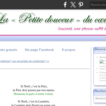
Bienve
ks gratuits
Ma page Facebook
À propos
Name
 guérison*
Les escarpins du cordonnier* >>
À Pro
d'écr
texte
books
Si Noël, c’est la Paix,
la Paix doit passer par nos mains.
Recher
Donnons la paix à notre voisin.
Si Noël, c’est la Lumière,
la Lumière doit fleurir en notre vie.