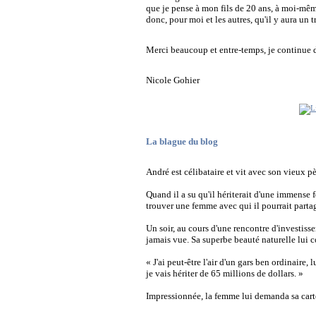
que je pense à mon fils de 20 ans, à moi-même 
donc, pour moi et les autres, qu'il y aura un 
Merci beaucoup et entre-temps, je continue d
Nicole Gohier
La blague du blog
André
est célibataire et vit avec son vieux p
Quand il a su qu'il hériterait d'une immense f
trouver une femme avec qui il pourrait partag
Un soir, au cours d'une rencontre d'investisse
jamais vue. Sa superbe beauté naturelle lui c
« J'ai peut-être l'air d'un gars ben ordinaire
je vais hériter de 65 millions de dollars. »
Impressionnée, la femme lui demanda sa carte d'