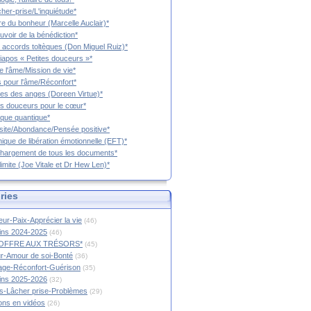
cher-prise/L'inquiétude*
vre du bonheur (Marcelle Auclair)*
uvoir de la bénédiction*
 accords toltèques (Don Miguel Ruiz)*
iapos « Petites douceurs »*
e l'âme/Mission de vie*
 pour l'âme/Réconfort*
es des anges (Doreen Virtue)*
es douceurs pour le cœur*
que quantique*
ite/Abondance/Pensée positive*
ique de libération émotionnelle (EFT)*
hargement de tous les documents*
limite (Joe Vitale et Dr Hew Len)*
ries
ur-Paix-Apprécier la vie
(46)
tins 2024-2025
(46)
OFFRE AUX TRÉSORS*
(45)
r-Amour de soi-Bonté
(36)
age-Réconfort-Guérison
(35)
tins 2025-2026
(32)
s-Lâcher prise-Problèmes
(29)
ions en vidéos
(26)