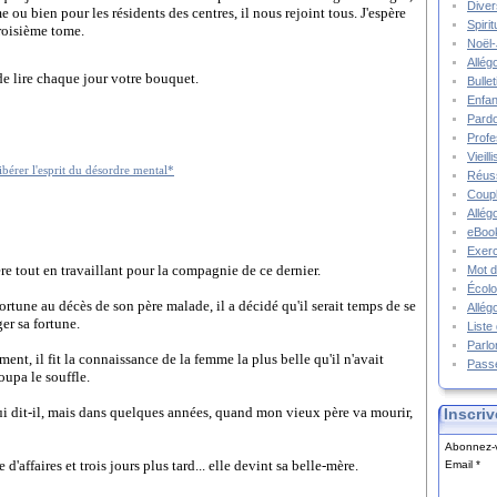
Diver
ou bien pour les résidents des centres, il nous rejoint tous. J'espère
Spiri
troisième tome.
Noël-
Allég
e lire chaque jour votre bouquet.
Bulle
Enfa
Pard
Prof
Vieil
Réuss
Coupl
Allég
eBook
Exerc
ère tout en travaillant pour la compagnie de ce dernier.
Mot d
Écolo
ortune au décès de son père malade, il a décidé qu'il serait temps de se
Allég
er sa fortune.
Liste
Parlo
ment, il fit la connaissance de la femme la plus belle qu'il n'avait
Pass
oupa le souffle.
, lui dit-il, mais dans quelques années, quand mon vieux père va mourir,
Inscriv
Abonnez-v
affaires et trois jours plus tard... elle devint sa belle-mère.
Email