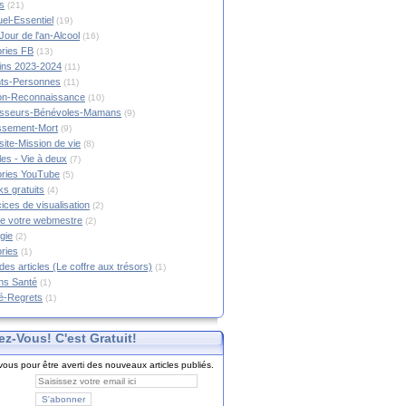
s
(21)
tuel-Essentiel
(19)
Jour de l'an-Alcool
(16)
ories FB
(13)
tins 2023-2024
(11)
nts-Personnes
(11)
on-Reconnaissance
(10)
esseurs-Bénévoles-Mamans
(9)
lissement-Mort
(9)
ite-Mission de vie
(8)
es - Vie à deux
(7)
ories YouTube
(5)
s gratuits
(4)
ices de visualisation
(2)
e votre webmestre
(2)
gie
(2)
ories
(1)
 des articles (Le coffre aux trésors)
(1)
ns Santé
(1)
é-Regrets
(1)
ez-Vous! C'est Gratuit!
ous pour être averti des nouveaux articles publiés.