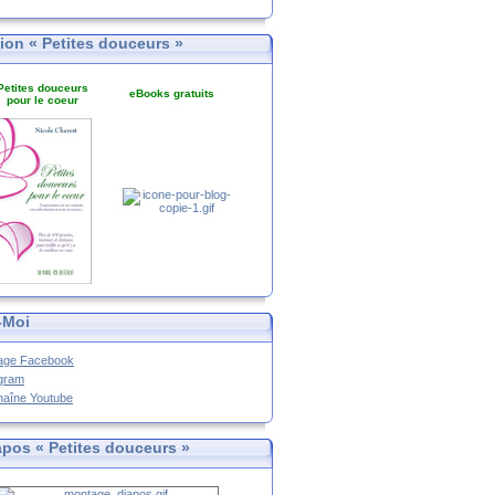
tion « Petites douceurs »
Petites douceurs
eBooks gratuits
pour le coeur
-Moi
age Facebook
agram
haîne Youtube
apos « Petites douceurs »