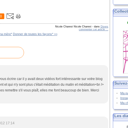
Collec
0
Nicole Charest Nicole Charest
-
dans
Divers
commenter cet article
…
ma mère*
Donner de toutes les façons* >>
ous écrire car il y avait deux vidéos fort intéressante sur votre blog
Suivez
 et qui n'y sont plus c'était méditation du matin et méditation<br />
 les remettre s'il vous plaît, elles me font beaucoup de bien. Merci
Ma p
Inst
Ma c
Les di
012 17:14