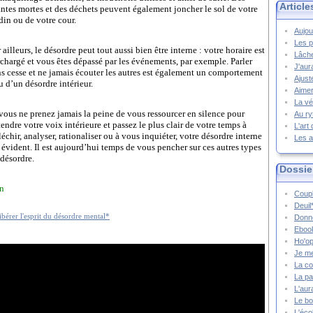
Article
antes mortes et des déchets peuvent également joncher le sol de votre
din ou de votre cour.
Aujou
Les p
 ailleurs, le désordre peut tout aussi bien être interne : votre horaire est
Lâche
rchargé et vous êtes dépassé par les événements, par exemple. Parler
J'aur
ns cesse et ne jamais écouter les autres est également un comportement
Ajust
u d’un désordre intérieur.
Aimer
La vé
 vous ne prenez jamais la peine de vous ressourcer en silence pour
Au ry
endre votre voix intérieure et passez le plus clair de votre temps à
L'art
léchir, analyser, rationaliser ou à vous inquiéter, votre désordre interne
Les a
 évident. Il est aujourd’hui temps de vous pencher sur ces autres types
 désordre.
Dossie
nn
Coupl
Deuil
Donne
Ebook
Ho'op
Je m
La co
La pa
L'aur
Le bo
L'écol