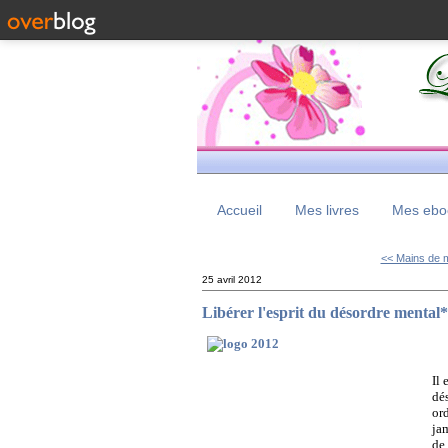
Accueil
Mes livres
Mes eboo
<< Mains de 
25 avril 2012
Libérer l'esprit du désordre mental*
Il 
dés
or
jam
de 