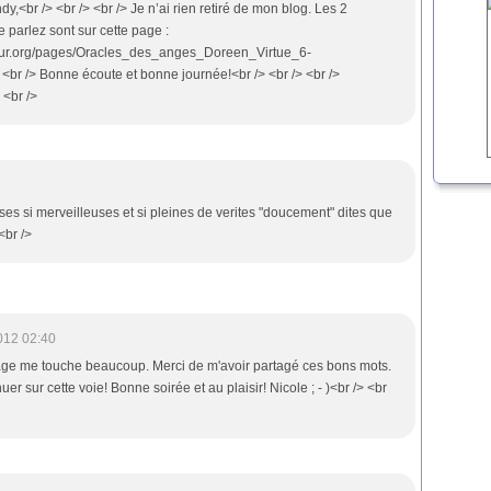
dy,<br /> <br /> <br /> Je n’ai rien retiré de mon blog. Les 2
 parlez sont sur cette page :
ceur.org/pages/Oracles_des_anges_Doreen_Virtue_6-
 <br /> Bonne écoute et bonne journée!<br /> <br /> <br />
 <br />
ses si merveilleuses et si pleines de verites "doucement" dites que
<br />
012 02:40
sage me touche beaucoup. Merci de m'avoir partagé ces bons mots.
r sur cette voie! Bonne soirée et au plaisir! Nicole ; - )<br /> <br