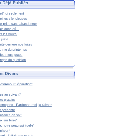
s Déjà Publiés
rd'hui seulement
eines silencieuses
r prise sans abandonner
ais donc dû...
er les voiles
 juste
rité derrière nos fuites
thme du printemps
 des mots justes
nges du quotidien
rs Divers
es/Amour/Séparation*
*
z au suivant*
s gratuits
onopono - Pardonne-moi, je t'aime*
e présente
nfiance en soi*
ix sur terre*
a, notre peau spirituelle*
nheur*
ogie, l'affaire de tous!*