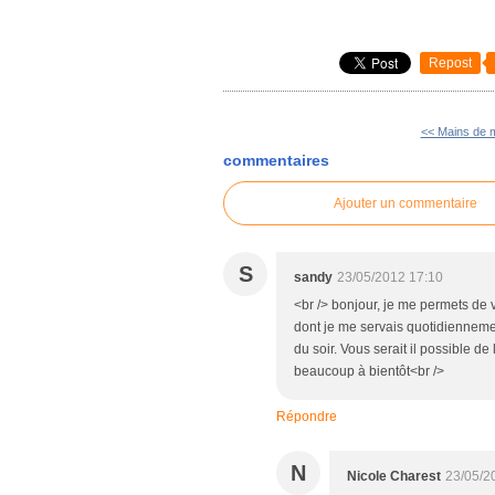
Repost
<< Mains de 
commentaires
Ajouter un commentaire
S
sandy
23/05/2012 17:10
<br /> bonjour, je me permets de v
dont je me servais quotidiennement
du soir. Vous serait il possible de
beaucoup à bientôt<br />
Répondre
N
Nicole Charest
23/05/2