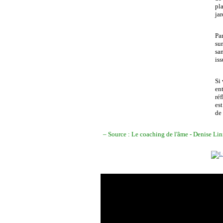
pl
jar
Par
su
sa
iss
Si
ent
réf
est
de
– Source : Le coaching de l'âme - Denise Li