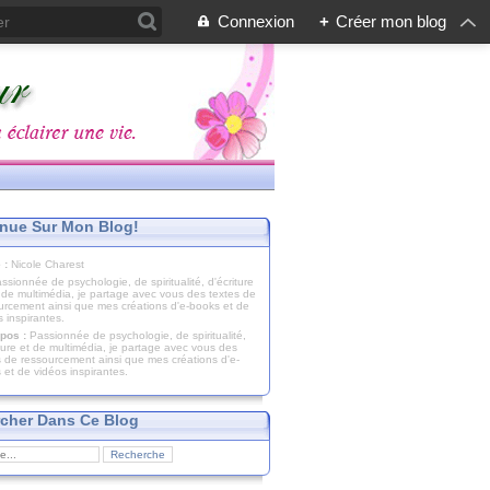
Connexion
+
Créer mon blog
nue Sur Mon Blog!
 :
Nicole Charest
pos :
Passionnée de psychologie, de spiritualité,
iture et de multimédia, je partage avec vous des
s de ressourcement ainsi que mes créations d'e-
 et de vidéos inspirantes.
cher Dans Ce Blog