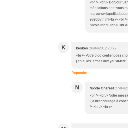
<br /> <br /> Bonjour San
méditations dont vous me
http://www.lapetitedou
989667.html<br /> <br />
Nicole<br /> <br /> <br />
K
keskes
26/04/2012 20:22
<br /> Votre blog contient des cho
j en ai les larmes aux yeux!Merci.
Répondre
N
Nicole Charest
27/04/2
<br /> <br /> Votre mes
Ça m'encourage à continue
/> <br /> <br />