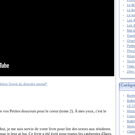
Le lâ
Le li
Le po
Les 4
Les d
Mal d
Oasis
Oracl
Petit
Physi
Réuss
Techn
Téléc
Zéro 
Catégo
Bonhe
Bulle
LE C
ire vos Petites douceurs pour le coeur (tome 2). À mes yeux, c'est le
Amou
Cour
Bulle
Stres
i, je me suis servie de votre livre pour lire des textes aux résidents.
Citat
que je leur ai lus. Ce livre a été écrit pour toutes les catégories d'âges,