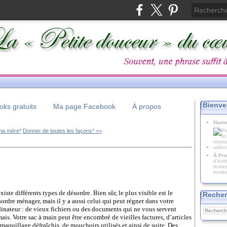
Bienve
ks gratuits
Ma page Facebook
À propos
Name
ma mère*
Donner de toutes les façons* >>
À Pro
d'écr
texte
books
existe différents types de désordre. Bien sûr, le plus visible est le
Recher
ordre ménager, mais il y a aussi celui qui peut régner dans votre
dinateur : de vieux fichiers ou des documents qui ne vous servent
ais. Votre sac à main peut être encombré de vieilles factures, d’articles
maquillage défraîchis, de mouchoirs utilisés et ainsi de suite. Des