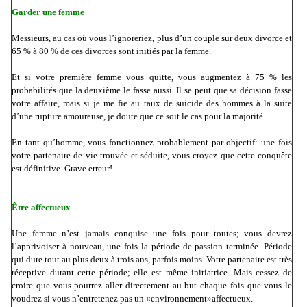
Garder une femme
Messieurs, au cas où vous l’ignoreriez, plus d’un couple sur deux divorce et
65 % à 80 % de ces divorces sont initiés par
la femme.
Et si votre première femme vous quitte, vous augmentez à 75 % les
probabilités que la deuxième le fasse aussi. Il se peut que sa décision fasse
votre affaire, mais si je me fie au taux de suicide des hommes à la suite
d’une rupture amoureuse, je doute que ce soit le cas pour la majorité.
En tant qu’homme, vous fonctionnez probablement par objectif: une fois
votre partenaire de vie trouvée et séduite, vous croyez que cette conquête
est définitive. Grave erreur!
Être affectueux
Une femme n’est jamais conquise une fois pour toutes; vous devrez
l’apprivoiser à nouveau, une fois la période de passion terminée. Période
qui dure tout au plus deux à trois ans, parfois moins. Votre partenaire est très
réceptive durant cette période; elle est même initiatrice. Mais cessez de
croire que vous pourrez aller directement au but chaque fois que vous le
voudrez si vous n’entretenez pas un «environnement»affectueux.