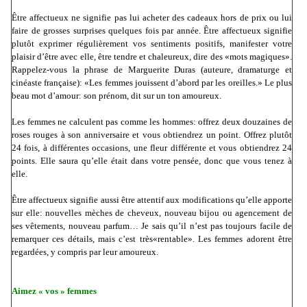
Être affectueux ne signifie pas lui acheter des cadeaux hors de prix ou lui
faire de grosses surprises quelques fois par année. Être affectueux signifie
plutôt exprimer régulièrement vos sentiments positifs, manifester votre
plaisir d’être avec elle, être tendre et chaleureux, dire des «mots magiques».
Rappelez-vous la phrase de Marguerite Duras (auteure, dramaturge et
cinéaste française): «Les femmes jouissent d’abord par les oreilles.» Le plus
beau mot d’amour: son prénom, dit sur un ton amoureux.
Les femmes ne calculent pas comme les hommes: offrez deux douzaines de
roses rouges à son anniversaire et vous obtiendrez un point. Offrez plutôt
24 fois, à différentes occasions, une fleur différente et vous obtiendrez 24
points. Elle saura qu’elle était dans votre pensée, donc que vous tenez à
elle.
Être affectueux signifie aussi être attentif aux modifications qu’elle apporte
sur elle: nouvelles mèches de cheveux, nouveau bijou ou agencement de
ses vêtements, nouveau parfum… Je sais qu’il n’est pas toujours facile de
remarquer ces détails, mais c’est très«rentable». Les femmes adorent être
regardées, y compris par leur amoureux.
Aimez « vos » femmes