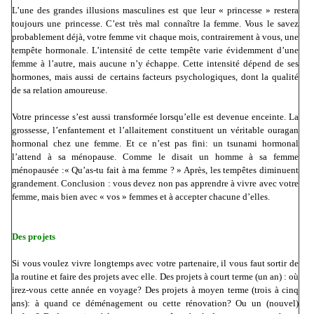
L’une des grandes illusions masculines est que leur « princesse » restera
toujours une princesse. C’est très mal connaître la femme. Vous le savez
probablement déjà, votre femme vit chaque mois, contrairement à vous, une
tempête hormonale. L’intensité de cette tempête varie évidemment d’une
femme à l’autre, mais aucune n’y échappe. Cette intensité dépend de ses
hormones, mais aussi de certains facteurs psychologiques, dont la qualité
de sa relation amoureuse.
Votre princesse s’est aussi transformée lorsqu’elle est devenue enceinte. La
grossesse, l’enfantement et l’allaitement constituent un véritable ouragan
hormonal chez une femme. Et ce n’est pas fini: un tsunami hormonal
l’attend à sa ménopause. Comme le disait un homme à sa femme
ménopausée :« Qu’as-tu fait à ma femme ? » Après, les tempêtes diminuent
grandement. Conclusion : vous devez non pas apprendre à vivre avec votre
femme, mais bien avec « vos » femmes et à accepter chacune d’elles.
Des projets
Si vous voulez vivre longtemps avec votre partenaire, il vous faut sortir de
la routine et faire des projets avec elle. Des projets à court terme (un an) : où
irez-vous cette année en voyage? Des projets à moyen terme (trois à cinq
ans): à quand ce déménagement ou cette rénovation? Ou un (nouvel)