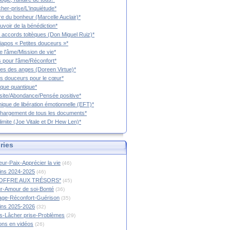
cher-prise/L'inquiétude*
vre du bonheur (Marcelle Auclair)*
uvoir de la bénédiction*
 accords toltèques (Don Miguel Ruiz)*
iapos « Petites douceurs »*
e l'âme/Mission de vie*
 pour l'âme/Réconfort*
es des anges (Doreen Virtue)*
es douceurs pour le cœur*
que quantique*
ite/Abondance/Pensée positive*
ique de libération émotionnelle (EFT)*
hargement de tous les documents*
limite (Joe Vitale et Dr Hew Len)*
ries
ur-Paix-Apprécier la vie
(46)
tins 2024-2025
(46)
OFFRE AUX TRÉSORS*
(45)
r-Amour de soi-Bonté
(36)
age-Réconfort-Guérison
(35)
tins 2025-2026
(32)
s-Lâcher prise-Problèmes
(29)
ions en vidéos
(26)