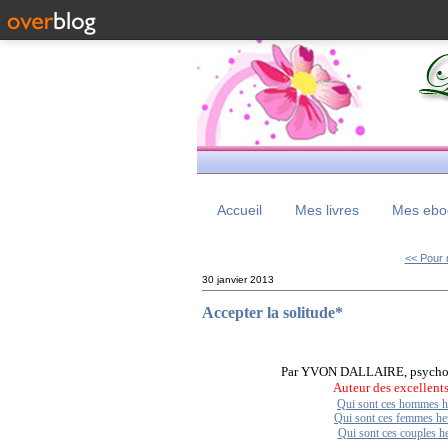
Accueil
Mes livres
Mes eboo
<< Pour 
30 janvier 2013
Accepter la solitude*
Par YVON DALLAIRE, psychol
Auteur des excellents 
Qui sont ces hommes h
Qui sont ces femmes he
Qui sont ces couples h