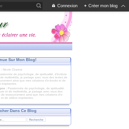
Connexion
+
Créer mon blog
nue Sur Mon Blog!
 :
Nicole Charest
pos :
Passionnée de psychologie, de spiritualité,
iture et de multimédia, je partage avec vous des
s de ressourcement ainsi que mes créations d'e-
 et de vidéos inspirantes.
cher Dans Ce Blog