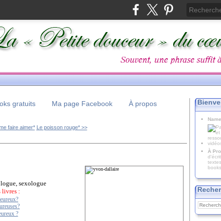
Bienve
ks gratuits
Ma page Facebook
À propos
Name
me faire aimer*
Le poisson rouge* >>
À Pro
d'écr
texte
books
ogue, sexologue
Recher
livres :
eureux?
ureuses?
eureux ?