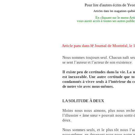
Pour lire d'autres écrits de Yvo
Articles dans les magazines québé
En cliquant sur le menu Arti
vous aurez accès à toutes ses autres public
e
Article paru dans l
Journal de Montréal, le 
Nous sommes toujours seul. Chacun naît seul,
se sent l’auteur et l’acteur de son existence.
Il existe peu de certitudes dans la vie. La 
est inexorable. Une autre certitude que to
condamnés à vivre seuls à l’intérieur du 
de notre vie avec nous-mêmes.
LA SOLITUDE À DEUX
Moins nous nous aimons, plus nous recherc
l’illusoire « âme sœur » pouvait nous sortir d
deux.
Nous sommes seuls, et le plus tôt nous l’a
nous-mêmes, en devenant pour nous notre m