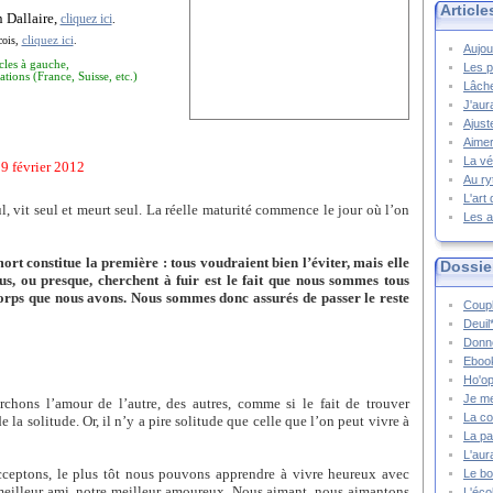
Article
n Dallaire,
cliquez ici
.
cliquez ici
cois,
.
Aujou
cles à gauche,
Les p
ations (France, Suisse, etc.)
Lâche
J'aur
Ajust
Aimer
La vé
19 février 2012
Au ry
L'art
 vit seul et meurt seul. La réelle maturité commence le jour où l’on
Les a
mort constitue la première : tous voudraient bien l’éviter, mais elle
Dossie
us, ou presque, cherchent à fuir est le fait que nous sommes tous
corps que nous avons. Nous sommes donc assurés de passer le reste
Coupl
Deuil
Donne
Ebook
Ho'op
Je m
hons l’amour de l’autre, des autres, comme si le fait de trouver
La co
e la solitude. Or, il n’y a pire solitude que celle que l’on peut vivre à
La pa
L'aur
cceptons, le plus tôt nous pouvons apprendre à vivre heureux avec
Le bo
eilleur ami, notre meilleur amoureux. Nous aimant, nous aimantons
L'écol