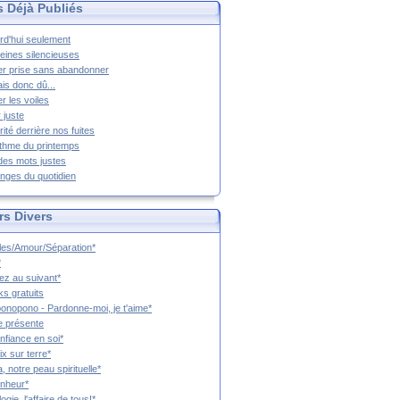
s Déjà Publiés
rd'hui seulement
eines silencieuses
r prise sans abandonner
ais donc dû...
er les voiles
 juste
rité derrière nos fuites
thme du printemps
 des mots justes
nges du quotidien
rs Divers
es/Amour/Séparation*
*
z au suivant*
s gratuits
onopono - Pardonne-moi, je t'aime*
e présente
nfiance en soi*
ix sur terre*
a, notre peau spirituelle*
nheur*
ogie, l'affaire de tous!*