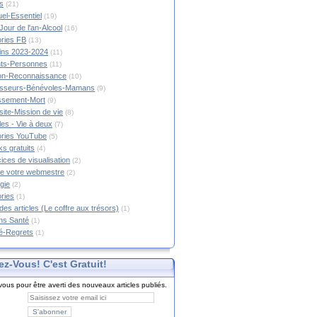
s
(21)
tuel-Essentiel
(19)
Jour de l'an-Alcool
(16)
ories FB
(13)
tins 2023-2024
(11)
nts-Personnes
(11)
on-Reconnaissance
(10)
esseurs-Bénévoles-Mamans
(9)
lissement-Mort
(9)
ite-Mission de vie
(8)
es - Vie à deux
(7)
ories YouTube
(5)
s gratuits
(4)
ices de visualisation
(2)
e votre webmestre
(2)
gie
(2)
ories
(1)
 des articles (Le coffre aux trésors)
(1)
ns Santé
(1)
é-Regrets
(1)
ez-Vous! C'est Gratuit!
ous pour être averti des nouveaux articles publiés.