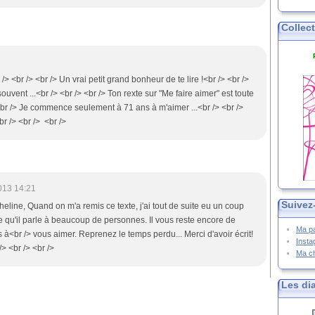
Collec
> <br /> <br /> Un vrai petit grand bonheur de te lire !<br /> <br />
ouvent ...<br /> <br /> <br /> Ton rexte sur "Me faire aimer" est toute
> <br /> Je commence seulement à 71 ans à m'aimer ...<br /> <br />
r /> <br /> <br />
013 14:21
Suivez
heline, Quand on m'a remis ce texte, j'ai tout de suite eu un coup
ne qu'il parle à beaucoup de personnes. Il vous reste encore de
Ma p
 à<br /> vous aimer. Reprenez le temps perdu... Merci d'avoir écrit!
Inst
> <br /> <br />
Ma c
Les di