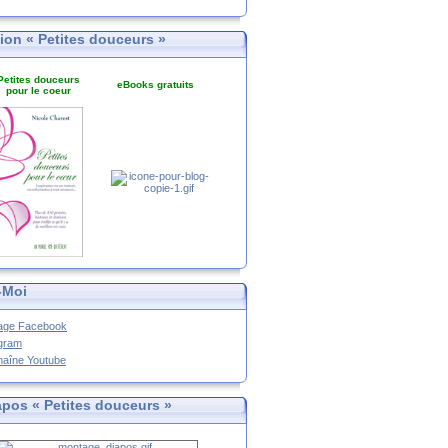
tion « Petites douceurs »
Petites douceurs
eBooks gratuits
pour le coeur
-Moi
age Facebook
agram
haîne Youtube
apos « Petites douceurs »