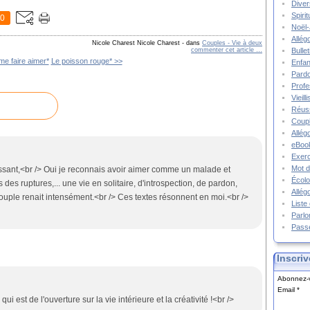
Diver
Spiri
0
Noël-
Allég
Nicole Charest Nicole Charest
-
dans
Couples - Vie à deux
commenter cet article
…
Bulle
me faire aimer*
Le poisson rouge* >>
Enfa
Pard
Prof
Vieil
Réuss
Coupl
Allég
eBook
Exerc
Mot d
essant,<br /> Oui je reconnais avoir aimer comme un malade et
Écolo
des ruptures,... une vie en solitaire, d'introspection, de pardon,
Allég
 couple renait intensément.<br /> Ces textes résonnent en moi.<br />
Liste
Parlo
Pass
Inscriv
Abonnez-v
Email
qui est de l'ouverture sur la vie intérieure et la créativité !<br />