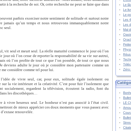
partir à la recherche de soi. Or, cette recherche ne peut se faire que dans
Le lâ
Le li
Le po
euvent parfois exorciser notre sentiment de solitude et surtout notre
Les 4
dure jamais qu’un temps et nous retrouvons immanquablement notre
Les d
nc seul.
Mal d
Oasis
Oracl
Petit
Physi
, vit seul et meurt seul. La réelle maturité commence le jour où l’on
Réuss
le jour où l’on cesse de reporter la responsabilité de sa vie sur autrui,
Techn
 mais où l’on profite de tout ce que l’on possède, de tout ce que nous
Téléc
 Je deviens adulte le jour où je considère mon partenaire comme un
 je me considère comme tel pour lui.
Zéro 
l’idée de vivre seul, car, pour eux, solitude égale isolement ou
Catégo
sur la vie intérieure et la créativité. C’est pour fuir l’isolement que
nt socialement, regardent la télévision, écoutent la radio, font du
 dans les discothèques…
Bonhe
Bulle
e à vivre heureux seul. Le bonheur n’est pas associé à l’état civil.
LE C
ermettront de mieux apprécier ces doux moments que vous passez avec
Amou
 d’extase renouvelée.
Cour
Bulle
Stres
Citat