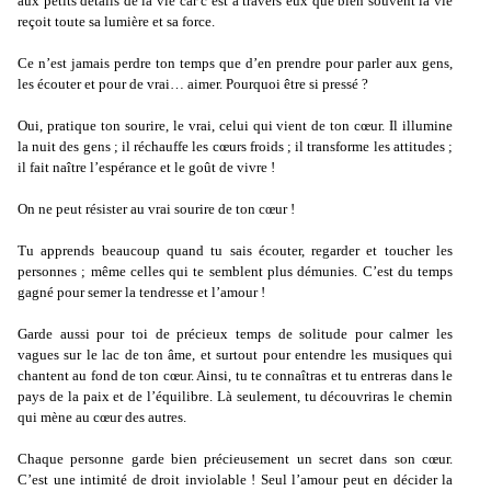
aux petits détails de la vie car c’est à travers eux que bien souvent la vie
reçoit toute sa lumière et sa force.
Ce n’est jamais perdre ton temps que d’en prendre pour parler aux gens,
les écouter et pour de vrai… aimer. Pourquoi être si pressé ?
O
ui, pratique ton sourire, le vrai, celui qui vient de ton cœur. Il illumine
la nuit des gens ; il réchauffe les cœurs froids ; il transforme les attitudes ;
il fait naître l’espérance et le goût de vivre !
On ne peut résister au vrai sourire de ton cœur !
Tu apprends beaucoup quand tu sais écouter, regarder et toucher les
personnes ; même celles qui te semblent plus démunies. C’est du temps
gagné pour semer la tendresse et l’amour !
Garde aussi pour toi de précieux temps de solitude pour calmer les
vagues sur le lac de ton âme, et surtout pour entendre les musiques qui
chantent au fond de ton cœur. Ainsi, tu te connaîtras et tu entreras dans le
pays de la paix et de l’équilibre. Là seulement, tu découvriras le chemin
qui mène au cœur des autres.
Chaque personne garde bien précieusement un secret dans son cœur.
C’est une intimité de droit inviolable ! Seul l’amour peut en décider la