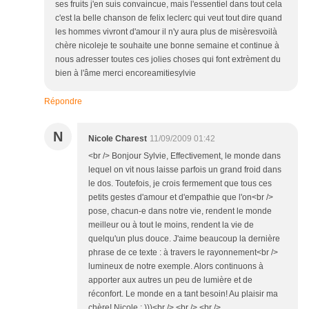
ses fruits j'en suis convaincue, mais l'essentiel dans tout cela
c'est la belle chanson de felix leclerc qui veut tout dire quand
les hommes vivront d'amour il n'y aura plus de misèresvoilà
chère nicoleje te souhaite une bonne semaine et continue à
nous adresser toutes ces jolies choses qui font extrèment du
bien à l'âme merci encoreamitiesylvie
Répondre
N
Nicole Charest
11/09/2009 01:42
<br /> Bonjour Sylvie, Effectivement, le monde dans
lequel on vit nous laisse parfois un grand froid dans
le dos. Toutefois, je crois fermement que tous ces
petits gestes d'amour et d'empathie que l'on<br />
pose, chacun-e dans notre vie, rendent le monde
meilleur ou à tout le moins, rendent la vie de
quelqu'un plus douce. J'aime beaucoup la dernière
phrase de ce texte : à travers le rayonnement<br />
lumineux de notre exemple. Alors continuons à
apporter aux autres un peu de lumière et de
réconfort. Le monde en a tant besoin! Au plaisir ma
chère! Nicole ; )))<br /> <br /> <br />