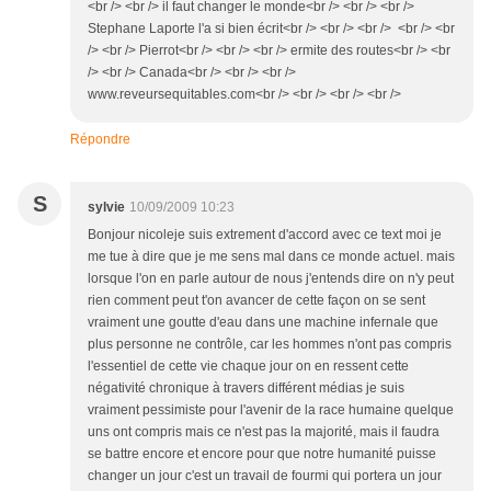
<br /> <br /> il faut changer le monde<br /> <br /> <br />
Stephane Laporte l'a si bien écrit<br /> <br /> <br /> <br /> <br
/> <br /> Pierrot<br /> <br /> <br /> ermite des routes<br /> <br
/> <br /> Canada<br /> <br /> <br />
www.reveursequitables.com<br /> <br /> <br /> <br />
Répondre
S
sylvie
10/09/2009 10:23
Bonjour nicoleje suis extrement d'accord avec ce text moi je
me tue à dire que je me sens mal dans ce monde actuel. mais
lorsque l'on en parle autour de nous j'entends dire on n'y peut
rien comment peut t'on avancer de cette façon on se sent
vraiment une goutte d'eau dans une machine infernale que
plus personne ne contrôle, car les hommes n'ont pas compris
l'essentiel de cette vie chaque jour on en ressent cette
négativité chronique à travers différent médias je suis
vraiment pessimiste pour l'avenir de la race humaine quelque
uns ont compris mais ce n'est pas la majorité, mais il faudra
se battre encore et encore pour que notre humanité puisse
changer un jour c'est un travail de fourmi qui portera un jour