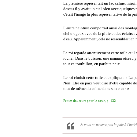
La première représentait un lac calme, miroi
dessus il y avait un ciel bleu avec quelques
c'était l'image la plus représentative de la pai
L'autre peinture comportait aussi des montagn
ciel orageux avec de la pluie et des éclairs 
d'eau. Apparemment, cela ne ressemblait en ri
Le roi regarda attentivement cette toile et il
rocher. Dans le buisson, une maman oiseau y a
tout ce tourbillon, en parfaite paix.
Le roi choisit cette toile et expliqua : « La pa
Non! Être en paix veut dire d’être capable de
tout de même du calme dans son cœur. »
Petites douceurs pour le cœur, p. 132
Si vous ne trouvez pas la paix à l'intér