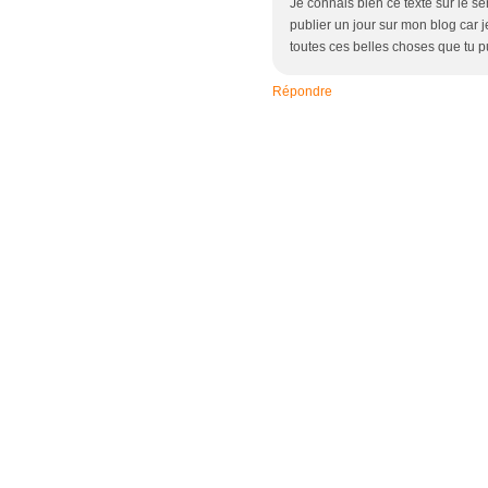
Je connais bien ce texte sur le sen
publier un jour sur mon blog car je
toutes ces belles choses que tu 
Répondre