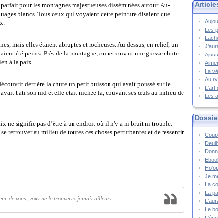
Article
r parfait pour les montagnes majestueuses disséminées autour. Au-
 nuages blancs. Tous ceux qui voyaient cette peinture disaient que
Aujou
x.
Les p
Lâche
es, mais elles étaient abruptes et rocheuses. Au-dessus, en relief, un
J'aur
avaient été peints. Près de la montagne, on retrouvait une grosse chute
Ajust
en à la paix.
Aimer
La vé
Au ry
 découvrit derrière la chute un petit buisson qui avait poussé sur le
L'art
vait bâti son nid et elle était nichée là, couvant ses œufs au milieu de
Les a
Dossie
ix ne signifie pas d’être à un endroit où il n'y a ni bruit ni trouble.
 se retrouver au milieu de toutes ces choses perturbantes et de ressentir
Coupl
Deuil
Donne
Ebook
Ho'op
Je m
La co
La pa
ieur de vous, vous ne la trouverez jamais ailleurs.
L'aur
Le bo
L'écol