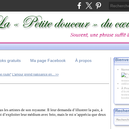
Bienve
ks gratuits
Ma page Facebook
À propos
Name
e route*
L'amour prend naissance en... >>
À Pro
d'écr
texte
books
s les artistes de son royaume. Il leur demanda d’illustrer la paix, à
Recher
nt d’exploiter leur médium avec brio, mais le roi n’apprécia que deux