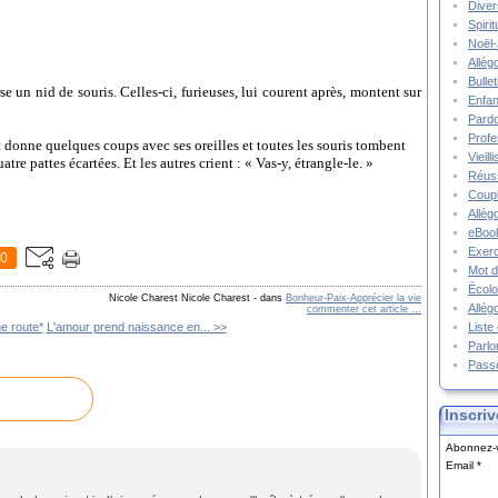
Diver
Spiri
Noël-
Allég
Bulle
 un nid de souris. Celles-ci, furieuses, lui courent après, montent sur
Enfa
Pard
Prof
donne quelques coups avec ses oreilles et toutes les souris tombent
Vieil
atre pattes écartées. Et les autres crient : « Vas-y, étrangle-le. »
Réuss
Coupl
Allég
eBook
Exerc
0
Mot d
Écolo
Nicole Charest Nicole Charest
-
dans
Bonheur-Paix-Apprécier la vie
Allég
commenter cet article
…
Liste
e route*
L'amour prend naissance en... >>
Parlo
Pass
Inscriv
Abonnez-v
Email