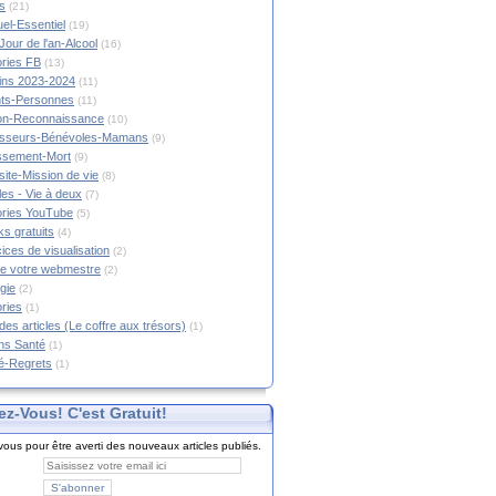
s
(21)
tuel-Essentiel
(19)
Jour de l'an-Alcool
(16)
ories FB
(13)
tins 2023-2024
(11)
nts-Personnes
(11)
on-Reconnaissance
(10)
esseurs-Bénévoles-Mamans
(9)
lissement-Mort
(9)
ite-Mission de vie
(8)
es - Vie à deux
(7)
ories YouTube
(5)
s gratuits
(4)
ices de visualisation
(2)
e votre webmestre
(2)
gie
(2)
ories
(1)
 des articles (Le coffre aux trésors)
(1)
ns Santé
(1)
é-Regrets
(1)
ez-Vous! C'est Gratuit!
ous pour être averti des nouveaux articles publiés.