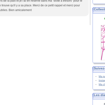
s de la paix et je l'ai en réserve dans ma "boîte à trésors" pour le
 trouve qu'il y a sa place. Merci de ce petit rappel et merci pour
Collec
publies. Bien amicalement
Suivez
Ma p
Inst
Ma c
Les di