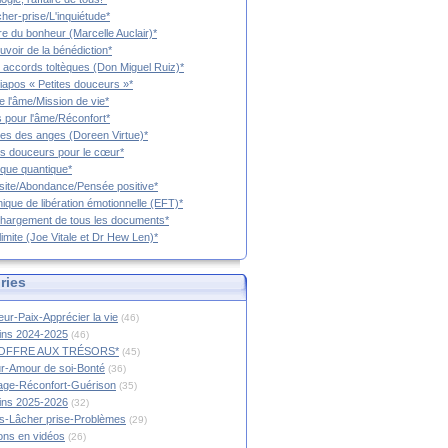
cher-prise/L'inquiétude*
vre du bonheur (Marcelle Auclair)*
uvoir de la bénédiction*
 accords toltèques (Don Miguel Ruiz)*
iapos « Petites douceurs »*
e l'âme/Mission de vie*
 pour l'âme/Réconfort*
es des anges (Doreen Virtue)*
es douceurs pour le cœur*
que quantique*
ite/Abondance/Pensée positive*
ique de libération émotionnelle (EFT)*
hargement de tous les documents*
limite (Joe Vitale et Dr Hew Len)*
ries
ur-Paix-Apprécier la vie
(46)
tins 2024-2025
(46)
OFFRE AUX TRÉSORS*
(45)
r-Amour de soi-Bonté
(36)
age-Réconfort-Guérison
(35)
tins 2025-2026
(32)
s-Lâcher prise-Problèmes
(29)
ions en vidéos
(26)