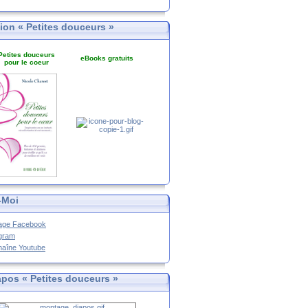
tion « Petites douceurs »
Petites douceurs
eBooks gratuits
pour le coeur
-Moi
age Facebook
agram
haîne Youtube
apos « Petites douceurs »