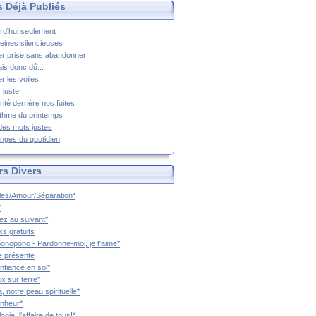
s Déjà Publiés
rd'hui seulement
eines silencieuses
r prise sans abandonner
ais donc dû...
er les voiles
 juste
rité derrière nos fuites
thme du printemps
 des mots justes
nges du quotidien
rs Divers
es/Amour/Séparation*
*
z au suivant*
s gratuits
onopono - Pardonne-moi, je t'aime*
e présente
nfiance en soi*
ix sur terre*
a, notre peau spirituelle*
nheur*
ogie, l'affaire de tous!*