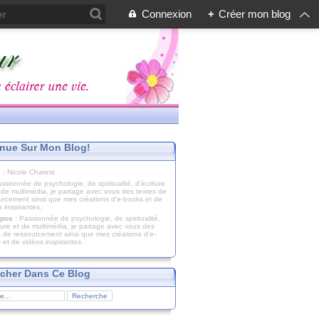
Connexion
+
Créer mon blog
nue Sur Mon Blog!
 :
Nicole Charest
pos :
Passionnée de psychologie, de spiritualité,
iture et de multimédia, je partage avec vous des
s de ressourcement ainsi que mes créations d'e-
 et de vidéos inspirantes.
cher Dans Ce Blog