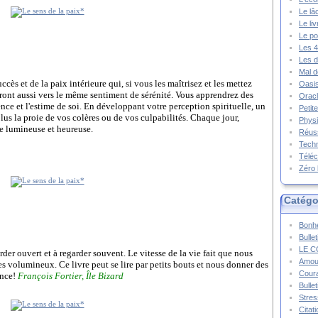
Le lâ
Le li
Le po
Les 4
Les d
Mal d
cès et de la paix intérieure qui, si vous les maîtrisez et les mettez
Oasis
ont aussi vers le même sentiment de sérénité. Vous apprendrez des
Oracl
ence et l'estime de soi. En développant votre perception spirituelle, un
Petit
lus la proie de vos colères ou de vos culpabilités. Chaque jour,
Physi
e lumineuse et heureuse.
Réuss
Techn
Téléc
Zéro 
Catégo
Bonhe
Bulle
LE C
der ouvert et à regarder souvent. Le vitesse de la vie fait que nous
Amou
res volumineux. Ce livre peut se lire par petits bouts et nous donner des
Cour
ance!
François Fortier, Île Bizard
Bulle
Stres
Citat