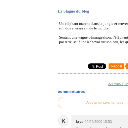
La blague du blog
Un éléphant marche dans la jungle et renverse
son dos et essayent de le mordre.
Sentant une vague démangeaison, l’éléphant 
par terre, sauf une à cheval sur son cou, les qu
Repost
<< L'amour, un
commentaires
Ajouter un commentaire
K
krys
09/02/2009 15:53