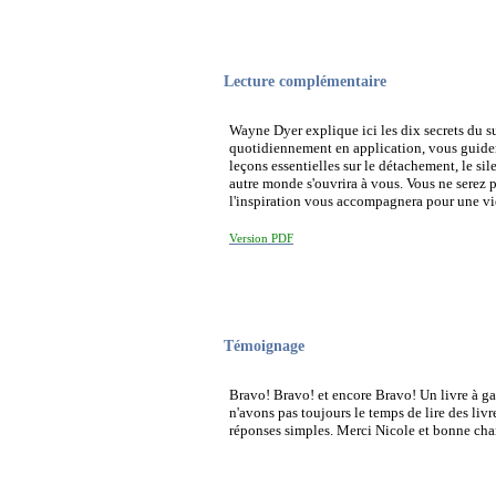
Lecture complémentaire
Wayne Dyer explique ici les dix secrets du suc
quotidiennement en application, vous guider
leçons essentielles sur le détachement, le sil
autre monde s'ouvrira à vous. Vous ne serez p
l'inspiration vous accompagnera pour une vi
Version PDF
Témoignage
Bravo! Bravo! et encore Bravo! Un livre à gar
n'avons pas toujours le temps de lire des liv
réponses simples. Merci Nicole et bonne ch