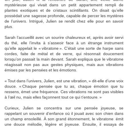
mystérieuse qui vivait dans un petit appartement rempli de
plantes exotiques et de cristaux scintillants. On disait qu’elle
possédait une sagesse profonde, capable de percer les mystères
de l’univers. Intrigué, Julien se rendit chez elle pour en savoir
plus.
Sarah l’accueillit avec un sourire chaleureux et, après avoir servi
du thé, elle l’invita à s’asseoir face à un étrange instrument
qu’elle appelait le « vibratone ». C’était une sorte de harpe sans
cordes, faite de métal et de verre, qui résonnait doucement
lorsqu’on passait la main devant. Sarah expliqua que le vibratone
réagissait non pas aux gestes physiques, mais aux vibrations
émises par les pensées et les émotions.
« Tout dans l’univers, Julien, est une vibration, » dit-elle d’une voix
douce. « Chaque pensée que tu as, chaque émotion que tu
ressens, émet une fréquence. Ces vibrations ne sont pas visibles
à l’œil nu, mais elles façonnent tout ce qui t’entoure. »
Curieux, Julien se concentra sur une pensée joyeuse, se
rappelant un souvenir d’enfance où il jouait avec son chien dans
un champ ensoleillé. À son grand étonnement, le vibratone émit
une douce mélodie, légère et joyeuse. Ensuite, il essaya de