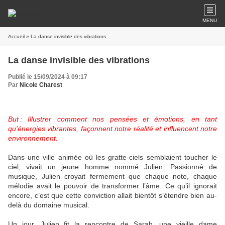
MENU
Accueil
» La danse invisible des vibrations
La danse invisible des vibrations
Publié le 15/09/2024 à 09:17
Par
Nicole Charest
But : Illustrer comment nos pensées et émotions, en tant
qu’énergies vibrantes, façonnent notre réalité et influencent notre
environnement.
Dans une ville animée où les gratte-ciels semblaient toucher le
ciel, vivait un jeune homme nommé Julien. Passionné de
musique, Julien croyait fermement que chaque note, chaque
mélodie avait le pouvoir de transformer l’âme. Ce qu’il ignorait
encore, c’est que cette conviction allait bientôt s’étendre bien au-
delà du domaine musical.
Un jour, Julien fit la rencontre de Sarah, une vieille dame