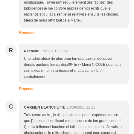
nostalgique. Traversant réguliérement des ''zones'' des
turbulences je me confore auprés de vos écrits que je
reprends et qui apaisent et je relativise ensuite les choses.
Merci de nous offrir tout cela Marie.F
Répondre
R
Rachelle
17/09/2015 00:47
Une admiratrice de plus pour ton site que j'ai découvert
depuis quelque temps déjà!!!!<br /> Merci NICOLE pour tous
ces textes si riches si beaux et si apaisants.<br />
cordialement
Répondre
C
CARMEN BLANCHETTE
16/09/2015 22:18
Très chère amie , je n'ai pas de mot pour t'exprimer tout ce
que j'ai ressenti en lisant cette douceur de ton grand coeur !
Ça m'a tellement touchée et fait tellement de bien . Je vais la
photocopier et le relire chaque jour quand mon coeur est